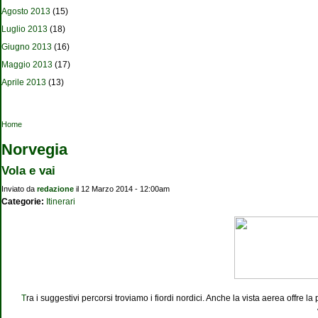
Agosto 2013
(15)
Luglio 2013
(18)
Giugno 2013
(16)
Maggio 2013
(17)
Aprile 2013
(13)
Tu sei qui
Home
Norvegia
Vola e vai
Inviato da
redazione
il 12 Marzo 2014 - 12:00am
Categorie:
Itinerari
T
ra i suggestivi percorsi troviamo i fiordi nordici. Anche la vista aerea offre l