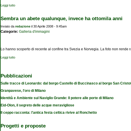
Leggi tutto
su Vola e vai
Sembra un abete qualunque, invece ha ottomila anni
Inviato da
redazione
il 30 Aprile 2008 - 9:45am
Categorie:
Galleria d'immagini
Lo hanno scoperto di recente al confine tra Svezia e Norvegia. La foto non rende ra
Leggi tutto
su Sembra un abete qualunque, invece ha ottomila anni
Pubblicazioni
Sulle tracce di Leonardo: dal borgo Castello di Buccinasco al borgo San Cristo
Granpavese, l'oro di Milano
Identità e Ambiente sul Naviglio Grande: Il potere alle porte di Milano
Eid-Olon, il segreto delle acque meravigliose
Il ceppo racconta: l'antica festa celtica rivive al Ronchetto
Progetti e proposte