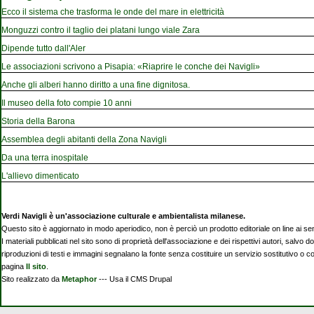
Ecco il sistema che trasforma le onde del mare in elettricità
Monguzzi contro il taglio dei platani lungo viale Zara
Dipende tutto dall'Aler
Le associazioni scrivono a Pisapia: «Riaprire le conche dei Navigli»
Anche gli alberi hanno diritto a una fine dignitosa.
Il museo della foto compie 10 anni
Storia della Barona
Assemblea degli abitanti della Zona Navigli
Da una terra inospitale
L'allievo dimenticato
Verdi Navigli è un'associazione culturale e ambientalista milanese.
Questo sito è aggiornato in modo aperiodico, non è perciò un prodotto editoriale on line ai se
I materiali pubblicati nel sito sono di proprietà dell'associazione e dei rispettivi autori, salvo d
riproduzioni di testi e immagini segnalano la fonte senza costituire un servizio sostitutivo o 
pagina
Il sito
.
Sito realizzato da
Metaphor
--- Usa il CMS Drupal