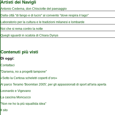
Artisti dei Navigli
Antonio Cederna, don Chisciotte del paesaggio
Dalla città "di fango e di lucro" al convento "dove respira il lago"
Laboratorio per la cultura e le tradizioni milanesi e lombarde
Noi che si rema contro la notte
Quegli sguardi in scatola di Chiara Dynys
Contenuti più visti
Di oggi:
Contattaci
"Darsena, no a progetti tampone"
«Sotto la Certosa scheletri coperti d’oro»
Al parco Teramo 'Boomilan 2005', per gli appassionati di sport all'aria aperta
Leonardo e Vigevano
La cascina Moncucco
"Non ne ho la più squallida idea"
Il sito