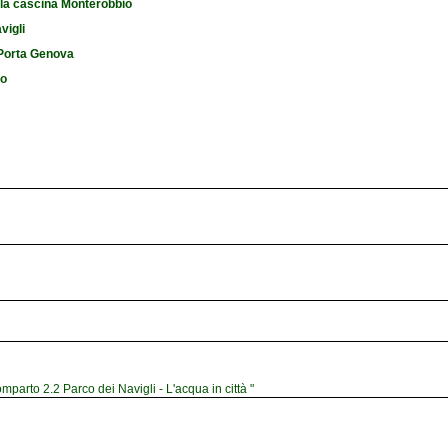
 la cascina Monterobbio
vigli
i Porta Genova
io
mparto 2.2 Parco dei Navigli - L'acqua in città "