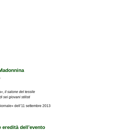
a Madonnina
m
, il salone del tessile
i sei giovani stilisti
 Giornale» dell’11 settembre 2013
ina
e eredità dell'evento