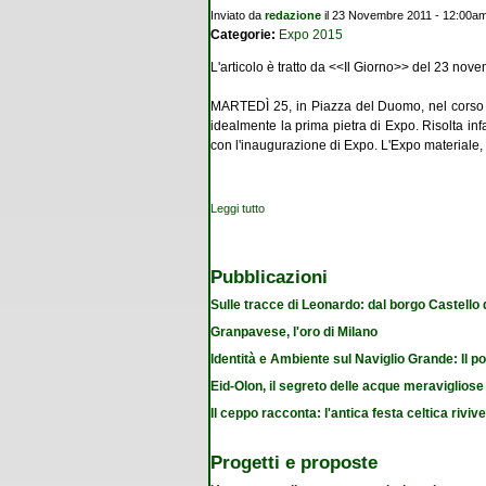
Inviato da
redazione
il 23 Novembre 2011 - 12:00a
Categorie:
Expo 2015
L'articolo è tratto da <<Il Giorno>> del 23 nov
MARTEDÌ 25, in Piazza del Duomo, nel corso di
idealmente la prima pietra di Expo. Risolta infa
con l'inaugurazione di Expo. L'Expo materiale, 
Leggi tutto
su La carta degli scienziati. Grande eredit
Pubblicazioni
Sulle tracce di Leonardo: dal borgo Castello
Granpavese, l'oro di Milano
Identità e Ambiente sul Naviglio Grande: Il po
Eid-Olon, il segreto delle acque meravigliose
Il ceppo racconta: l'antica festa celtica riviv
Progetti e proposte