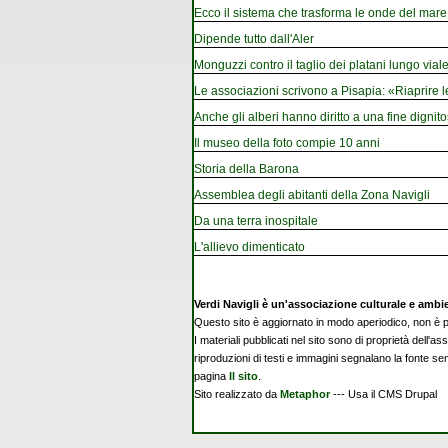
Ecco il sistema che trasforma le onde del mare i
Dipende tutto dall'Aler
Monguzzi contro il taglio dei platani lungo vial
Le associazioni scrivono a Pisapia: «Riaprire 
Anche gli alberi hanno diritto a una fine dignito
Il museo della foto compie 10 anni
Storia della Barona
Assemblea degli abitanti della Zona Navigli
Da una terra inospitale
L'allievo dimenticato
Verdi Navigli è un'associazione culturale e ambi
Questo sito è aggiornato in modo aperiodico, non è pe
I materiali pubblicati nel sito sono di proprietà dell'as
riproduzioni di testi e immagini segnalano la fonte se
pagina
Il sito
.
Sito realizzato da
Metaphor
--- Usa il CMS Drupal