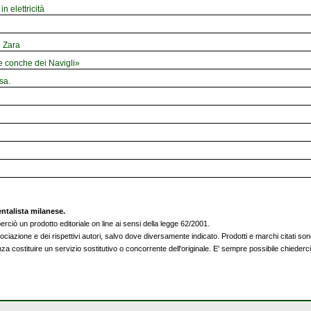
n elettricità
e Zara
le conche dei Navigli»
sa.
entalista milanese.
rciò un prodotto editoriale on line ai sensi della legge 62/2001.
sociazione e dei rispettivi autori, salvo dove diversamente indicato. Prodotti e marchi citati sono 
nza costituire un servizio sostitutivo o concorrente dell'originale. E' sempre possibile chieder