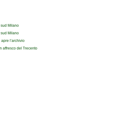
l sud Milano
l sud Milano
 apre l’archivio
n affresco del Trecento