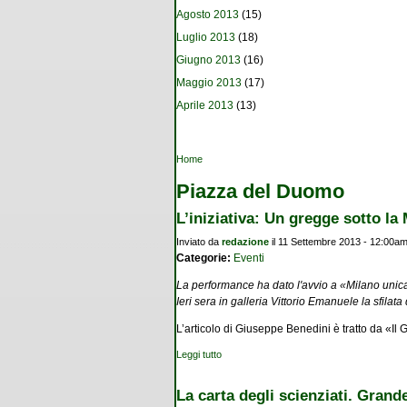
Agosto 2013
(15)
Luglio 2013
(18)
Giugno 2013
(16)
Maggio 2013
(17)
Aprile 2013
(13)
Tu sei qui
Home
Piazza del Duomo
L’iniziativa: Un gregge sotto l
Inviato da
redazione
il 11 Settembre 2013 - 12:00a
Categorie:
Eventi
La performance ha dato l'avvio a «Milano unica»
Ieri sera in galleria Vittorio Emanuele la sfilata d
L’articolo di Giuseppe Benedini è tratto da «Il
Leggi tutto
su L’iniziativa: Un gregge sotto la Madonn
La carta degli scienziati. Grand