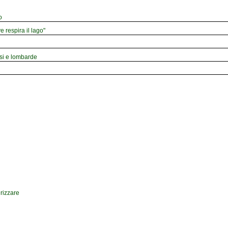
o
e respira il lago"
esi e lombarde
drizzare