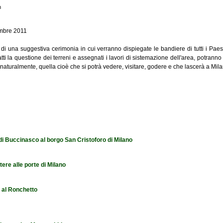
m
embre 2011
 una suggestiva cerimonia in cui verranno dispiegate le bandiere di tutti i Paes
tti la questione dei terreni e assegnati i lavori di sistemazione dell'area, potrann
naturalmente, quella cioè che si potrà vedere, visitare, godere e che lascerà a Mil
à dell'evento
 di Buccinasco al borgo San Cristoforo di Milano
tere alle porte di Milano
e al Ronchetto