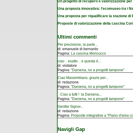
Un progetto di recupero e valorizzazione per
Una proposta innovativa: l'ecomuseo tra i Na
Una proposta per riqualificare la stazione d
Proposte di valorizzazione della cascina Cor
Ultimi commenti
Per precisione, la parte
...
di:
emanuele di bernardo
Pagina:
La cascina Moncucco
ciao .. esatto .. e questa è
...
di:
visitatore
Pagina:
"Darsena, no a progetti tampone"
Ciao Massimiliano, grazie per
...
di:
redazione
Pagina:
"Darsena, no a progetti tampone"
Ciao a tutti ! la Darsena
...
Pagina:
"Darsena, no a progetti tampone"
Gentile Signor
...
di:
redazione
Pagina:
Proposte integrative a "Piano d'area co
Navigli Gap