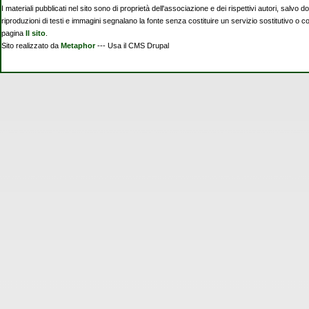
I materiali pubblicati nel sito sono di proprietà dell'associazione e dei rispettivi autori, salvo d
riproduzioni di testi e immagini segnalano la fonte senza costituire un servizio sostitutivo o 
pagina
Il sito
.
Sito realizzato da
Metaphor
--- Usa il CMS Drupal