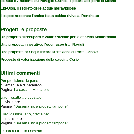
Identità e Ambiente sul Naviglio Grande: Il potere alle porte di Milano
Eid-Olon, il segreto delle acque meravigliose
Il ceppo racconta: l'antica festa celtica rivive al Ronchetto
Progetti e proposte
Un progetto di recupero e valorizzazione per la cascina Monterobbio
Una proposta innovativa: l'ecomuseo tra i Navigli
Una proposta per riqualificare la stazione di Porta Genova
Proposte di valorizzazione della cascina Corio
Ultimi commenti
Per precisione, la parte
...
di:
emanuele di bernardo
Pagina:
La cascina Moncucco
ciao .. esatto .. e questa è
...
di:
visitatore
Pagina:
"Darsena, no a progetti tampone"
Ciao Massimiliano, grazie per
...
di:
redazione
Pagina:
"Darsena, no a progetti tampone"
Ciao a tutti ! la Darsena
...