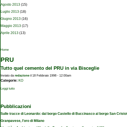
Agosto 2013
(15)
Luglio 2013
(18)
Giugno 2013
(16)
Maggio 2013
(17)
Aprile 2013
(13)
Tu sei qui
Home
PRU
Tutto quel cemento del PRU in via Bisceglie
Inviato da
redazione
il 18 Febbraio 1998 - 12:00am
Categorie:
KO
Leggi tutto
su Tutto quel cemento del PRU in via Bisceglie
Pubblicazioni
Sulle tracce di Leonardo: dal borgo Castello di Buccinasco al borgo San Cristo
Granpavese, l'oro di Milano