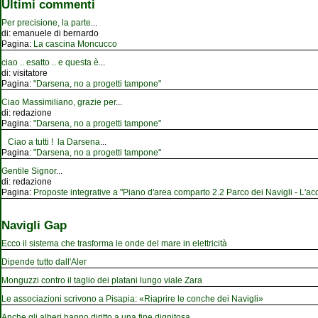
Ultimi commenti
Per precisione, la parte
...
di:
emanuele di bernardo
Pagina:
La cascina Moncucco
ciao .. esatto .. e questa è
...
di:
visitatore
Pagina:
"Darsena, no a progetti tampone"
Ciao Massimiliano, grazie per
...
di:
redazione
Pagina:
"Darsena, no a progetti tampone"
Ciao a tutti ! la Darsena
...
Pagina:
"Darsena, no a progetti tampone"
Gentile Signor
...
di:
redazione
Pagina:
Proposte integrative a "Piano d'area comparto 2.2 Parco dei Navigli - L'acqu
Navigli Gap
Ecco il sistema che trasforma le onde del mare in elettricità
Dipende tutto dall'Aler
Monguzzi contro il taglio dei platani lungo viale Zara
Le associazioni scrivono a Pisapia: «Riaprire le conche dei Navigli»
Anche gli alberi hanno diritto a una fine dignitosa.