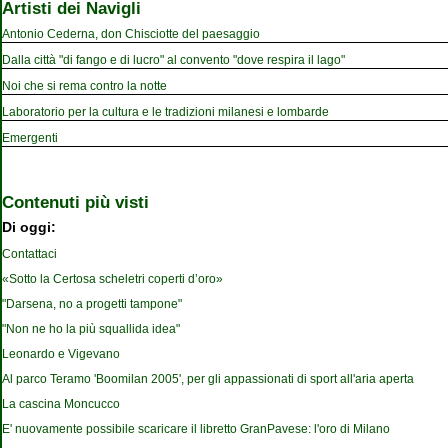
Artisti dei Navigli
Antonio Cederna, don Chisciotte del paesaggio
Dalla città "di fango e di lucro" al convento "dove respira il lago"
Noi che si rema contro la notte
Laboratorio per la cultura e le tradizioni milanesi e lombarde
Emergenti
Contenuti più visti
Di oggi:
Contattaci
«Sotto la Certosa scheletri coperti d’oro»
"Darsena, no a progetti tampone"
"Non ne ho la più squallida idea"
Leonardo e Vigevano
Al parco Teramo 'Boomilan 2005', per gli appassionati di sport all'aria aperta
La cascina Moncucco
E' nuovamente possibile scaricare il libretto GranPavese: l'oro di Milano