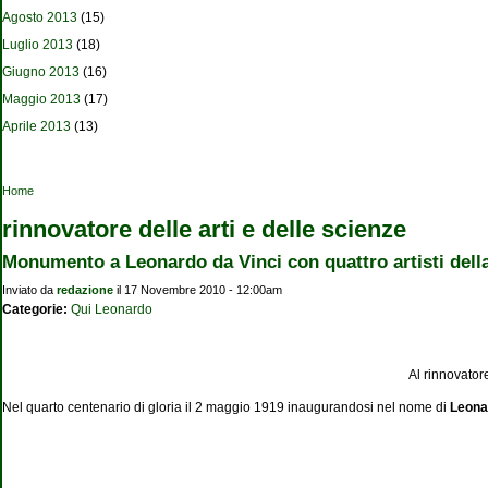
Agosto 2013
(15)
Luglio 2013
(18)
Giugno 2013
(16)
Maggio 2013
(17)
Aprile 2013
(13)
Tu sei qui
Home
rinnovatore delle arti e delle scienze
Monumento a Leonardo da Vinci con quattro artisti dell
Inviato da
redazione
il 17 Novembre 2010 - 12:00am
Categorie:
Qui Leonardo
Al rinnovatore
Nel quarto centenario di gloria il 2 maggio 1919 inaugurandosi nel nome di
Leon