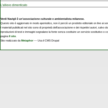
L'allievo dimenticato
Verdi Navigli è un'associazione culturale e ambientalista milanese.
Questo sito è aggiornato in modo aperiodico, non è perciò un prodotto editoriale on line ai se
I materiali pubblicati nel sito sono di proprietà dell'associazione e dei rispettivi autori, salvo d
riproduzioni di testi e immagini segnalano la fonte senza costituire un servizio sostitutivo o 
pagina
Il sito
.
Sito realizzato da
Metaphor
--- Usa il CMS Drupal