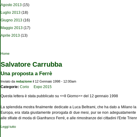
Agosto 2013
(15)
Luglio 2013
(18)
Giugno 2013
(16)
Maggio 2013
(17)
Aprile 2013
(13)
Tu sei qui
Home
Salvatore Carrubba
Una proposta a Ferrè
Inviato da
redazione
il 12 Gennaio 1998 - 12:00am
Categorie:
Corio
Expo 2015
Questa lettera è stata pubblicato su <<Il Giorno>> del 12 gennaio 1998
La splendida mostra finalmente dedicate a Luca Beltrami, che ha dato a Milano la 
Europa, era stata giustamente prorogata di due mesi, pur se non adeguatamente pubbl
alle sfilate di moda di Gianfranco Ferrè, e alle rimostranze dei cittadini l'Ente T
Leggi tutto
su Una proposta a Ferrè