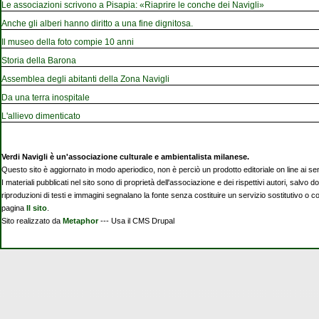
Le associazioni scrivono a Pisapia: «Riaprire le conche dei Navigli»
Anche gli alberi hanno diritto a una fine dignitosa.
Il museo della foto compie 10 anni
Storia della Barona
Assemblea degli abitanti della Zona Navigli
Da una terra inospitale
L'allievo dimenticato
Verdi Navigli è un'associazione culturale e ambientalista milanese.
Questo sito è aggiornato in modo aperiodico, non è perciò un prodotto editoriale on line ai se
I materiali pubblicati nel sito sono di proprietà dell'associazione e dei rispettivi autori, salvo d
riproduzioni di testi e immagini segnalano la fonte senza costituire un servizio sostitutivo o 
pagina
Il sito
.
Sito realizzato da
Metaphor
--- Usa il CMS Drupal