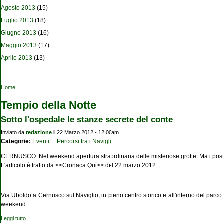
Agosto 2013
(15)
Luglio 2013
(18)
Giugno 2013
(16)
Maggio 2013
(17)
Aprile 2013
(13)
Tu sei qui
Home
Tempio della Notte
Sotto l'ospedale le stanze secrete del conte
Inviato da
redazione
il 22 Marzo 2012 - 12:00am
Categorie:
Eventi
Percorsi tra i Navigli
CERNUSCO: Nel weekend apertura straordinaria delle misteriose grotte. Ma i posti 
L'articolo è tratto da <<Cronaca Qui>> del 22 marzo 2012
Via Uboldo a Cernusco sul Naviglio, in pieno centro storico e all'interno del parc
weekend.
Leggi tutto
su Sotto l'ospedale le stanze secrete del conte