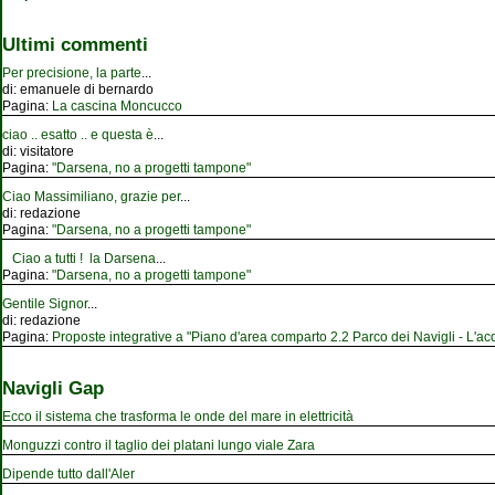
Ultimi commenti
Per precisione, la parte
...
di:
emanuele di bernardo
Pagina:
La cascina Moncucco
ciao .. esatto .. e questa è
...
di:
visitatore
Pagina:
"Darsena, no a progetti tampone"
Ciao Massimiliano, grazie per
...
di:
redazione
Pagina:
"Darsena, no a progetti tampone"
Ciao a tutti ! la Darsena
...
Pagina:
"Darsena, no a progetti tampone"
Gentile Signor
...
di:
redazione
Pagina:
Proposte integrative a "Piano d'area comparto 2.2 Parco dei Navigli - L'acqu
Navigli Gap
Ecco il sistema che trasforma le onde del mare in elettricità
Monguzzi contro il taglio dei platani lungo viale Zara
Dipende tutto dall'Aler