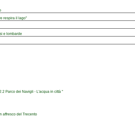
o
e respira il lago"
esi e lombarde
2 Parco dei Navigli - L'acqua in città "
n affresco del Trecento