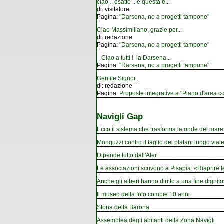
ciao .. esatto .. e questa è
...
di:
visitatore
Pagina:
"Darsena, no a progetti tampone"
Ciao Massimiliano, grazie per
...
di:
redazione
Pagina:
"Darsena, no a progetti tampone"
Ciao a tutti ! la Darsena
...
Pagina:
"Darsena, no a progetti tampone"
Gentile Signor
...
di:
redazione
Pagina:
Proposte integrative a "Piano d'area co
Navigli Gap
Ecco il sistema che trasforma le onde del mare i
Monguzzi contro il taglio dei platani lungo vial
Dipende tutto dall'Aler
Le associazioni scrivono a Pisapia: «Riaprire 
Anche gli alberi hanno diritto a una fine dignito
Il museo della foto compie 10 anni
Storia della Barona
Assemblea degli abitanti della Zona Navigli