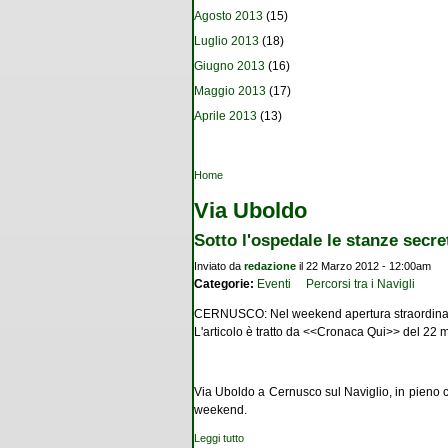
Agosto 2013
(15)
Luglio 2013
(18)
Giugno 2013
(16)
Maggio 2013
(17)
Aprile 2013
(13)
Tu sei qui
Home
Via Uboldo
Sotto l'ospedale le stanze secre
Inviato da
redazione
il 22 Marzo 2012 - 12:00am
Categorie:
Eventi
Percorsi tra i Navigli
CERNUSCO: Nel weekend apertura straordinaria d
L'articolo è tratto da <<Cronaca Qui>> del 22
Via Uboldo a Cernusco sul Naviglio, in pieno c
weekend.
Leggi tutto
su Sotto l'ospedale le stanze secrete del 