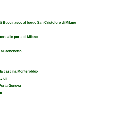
 di Buccinasco al borgo San Cristoforo di Milano
tere alle porte di Milano
e al Ronchetto
 la cascina Monterobbio
vigli
i Porta Genova
io