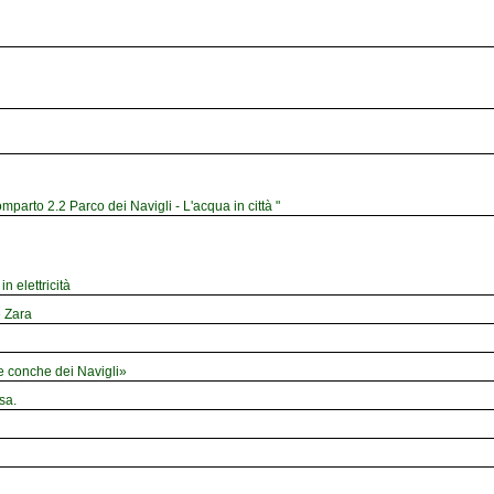
mparto 2.2 Parco dei Navigli - L'acqua in città "
n elettricità
e Zara
le conche dei Navigli»
sa.