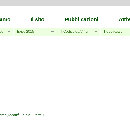
iamo
Il sito
Pubblicazioni
Attiv
do
Expo 2015
Il Codice da Vinci
Pubblicazioni
o, località Zelata - Parte II