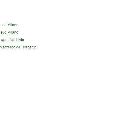
l sud Milano
l sud Milano
 apre l’archivio
n affresco del Trecento