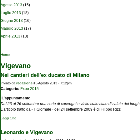
Agosto 2013
(15)
Luglio 2013
(18)
Giugno 2013
(16)
Maggio 2013
(17)
Aprile 2013
(13)
Tu sei qui
Home
Vigevano
Nei cantieri dell'ex ducato di Milano
Inviato da
redazione
il 5 Agosto 2013 - 7:12pm
Categorie:
Expo 2015
L'appuntamento
Dal 23 al 26 settembre una serie di convegni e visite sullo stato di salute dei luo
L’articolo tratto da «Il Giornale» del 24 settembre 2009 è di Filippo Rizzi
Leggi tutto
su Nei cantieri dell'ex ducato di Milano
Leonardo e Vigevano