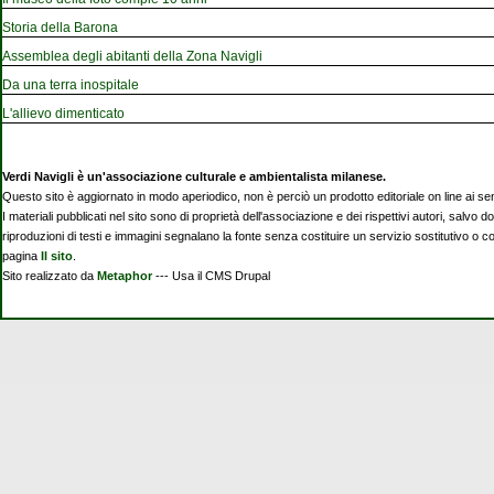
Storia della Barona
Assemblea degli abitanti della Zona Navigli
Da una terra inospitale
L'allievo dimenticato
Verdi Navigli è un'associazione culturale e ambientalista milanese.
Questo sito è aggiornato in modo aperiodico, non è perciò un prodotto editoriale on line ai se
I materiali pubblicati nel sito sono di proprietà dell'associazione e dei rispettivi autori, salvo d
riproduzioni di testi e immagini segnalano la fonte senza costituire un servizio sostitutivo o 
pagina
Il sito
.
Sito realizzato da
Metaphor
--- Usa il CMS Drupal