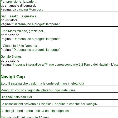
Per precisione, la parte
...
di:
emanuele di bernardo
Pagina:
La cascina Moncucco
ciao .. esatto .. e questa è
...
di:
visitatore
Pagina:
"Darsena, no a progetti tampone"
Ciao Massimiliano, grazie per
...
di:
redazione
Pagina:
"Darsena, no a progetti tampone"
Ciao a tutti ! la Darsena
...
Pagina:
"Darsena, no a progetti tampone"
Gentile Signor
...
di:
redazione
Pagina:
Proposte integrative a "Piano d'area comparto 2.2 Parco dei Navigli - L'acqu
Navigli Gap
Ecco il sistema che trasforma le onde del mare in elettricità
Monguzzi contro il taglio dei platani lungo viale Zara
Dipende tutto dall'Aler
Le associazioni scrivono a Pisapia: «Riaprire le conche dei Navigli»
Anche gli alberi hanno diritto a una fine dignitosa.
Il museo della foto compie 10 anni