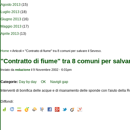
Agosto 2013
(15)
Luglio 2013
(18)
Giugno 2013
(16)
Maggio 2013
(17)
Aprile 2013
(13)
Tu sei qui
Home
» Articoli » "Contratto di fiume" tra 8 comuni per salvare il Seveso.
"Contratto di fiume" tra 8 comuni per salva
Inviato da
redazione
il 9 Novembre 2002 - 6:01pm
Categorie:
Day by day
OK
Navigli gap
Interventi di bonifica delle acque e di risanamento delle sponde con l'aiuto della 
Diffondi: