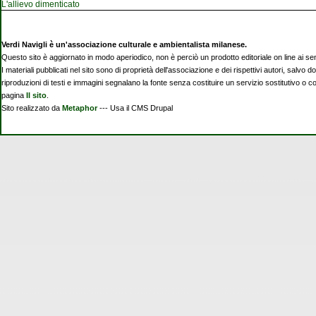
L'allievo dimenticato
Verdi Navigli è un'associazione culturale e ambientalista milanese.
Questo sito è aggiornato in modo aperiodico, non è perciò un prodotto editoriale on line ai se
I materiali pubblicati nel sito sono di proprietà dell'associazione e dei rispettivi autori, salvo d
riproduzioni di testi e immagini segnalano la fonte senza costituire un servizio sostitutivo o 
pagina
Il sito
.
Sito realizzato da
Metaphor
--- Usa il CMS Drupal