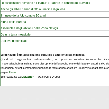
Le associazioni scrivono a Pisapia: «Riaprire le conche dei Navigli»
Anche gli alberi hanno diritto a una fine dignitosa.
Il museo della foto compie 10 anni
Storia della Barona
Assemblea degli abitanti della Zona Navigli
Da una terra inospitale
L'allievo dimenticato
Verdi Navigli è un'associazione culturale e ambientalista milanese.
Questo sito è aggiornato in modo aperiodico, non è perciò un prodotto editoriale on line ai se
I materiali pubblicati nel sito sono di proprietà dell'associazione e dei rispettivi autori, salvo d
riproduzioni di testi e immagini segnalano la fonte senza costituire un servizio sostitutivo o 
pagina
Il sito
.
Sito realizzato da
Metaphor
--- Usa il CMS Drupal