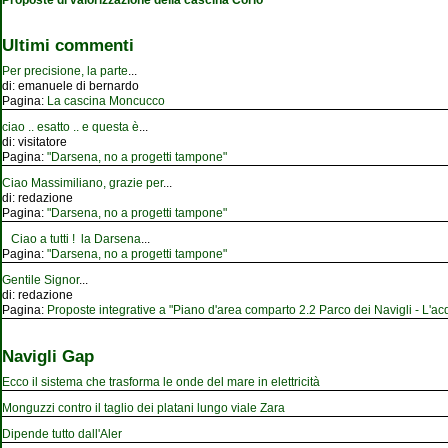
Ultimi commenti
Per precisione, la parte
...
di:
emanuele di bernardo
Pagina:
La cascina Moncucco
ciao .. esatto .. e questa è
...
di:
visitatore
Pagina:
"Darsena, no a progetti tampone"
Ciao Massimiliano, grazie per
...
di:
redazione
Pagina:
"Darsena, no a progetti tampone"
Ciao a tutti ! la Darsena
...
Pagina:
"Darsena, no a progetti tampone"
Gentile Signor
...
di:
redazione
Pagina:
Proposte integrative a "Piano d'area comparto 2.2 Parco dei Navigli - L'acqu
Navigli Gap
Ecco il sistema che trasforma le onde del mare in elettricità
Monguzzi contro il taglio dei platani lungo viale Zara
Dipende tutto dall'Aler