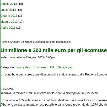
Agosto 2013
(15)
Luglio 2013
(18)
Giugno 2013
(16)
Maggio 2013
(17)
Aprile 2013
(13)
Tu sei qui
Home
» Articoli » Un milione e 200 mila euro per gli ecomusei
Un milione e 200 mila euro per gli ecomuse
Inviato da
redazione
il 3 Agosto 2003 - 3:08pm
Categorie:
Day by day
Ecomusei
OK
Navigli gap
Un contributo per la creazione di ecomusei è stato stanzato dalla Regione Lombardi
REGIONE
In arrivo un milione e 185 mila euro per favorire lo sviluppo del musei locali
Un milione e 185 mila euro è il contributo destinato ai musei locali o di intere
Albertoni. Lo stanziamento è reso possibile dalla legge regionale del 1974 che de