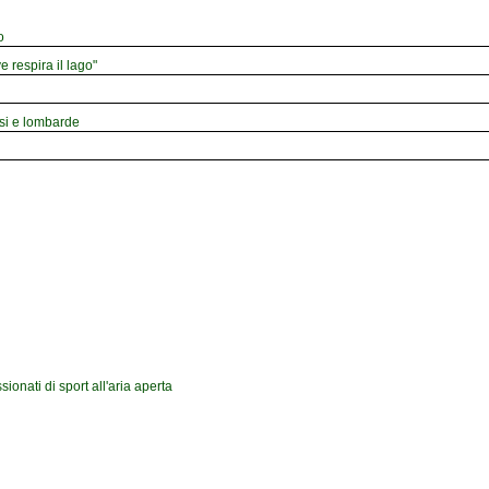
o
e respira il lago"
esi e lombarde
onati di sport all'aria aperta