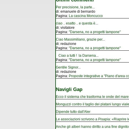
Per precisione, la parte
...
di:
emanuele di bernardo
Pagina:
La cascina Moncucco
ciao .. esatto .. e questa è
...
di:
visitatore
Pagina:
"Darsena, no a progetti tampone"
Ciao Massimiliano, grazie per
...
di:
redazione
Pagina:
"Darsena, no a progetti tampone"
Ciao a tutti ! la Darsena
...
Pagina:
"Darsena, no a progetti tampone"
Gentile Signor
...
di:
redazione
Pagina:
Proposte integrative a "Piano d'area co
Navigli Gap
Ecco il sistema che trasforma le onde del mare i
Monguzzi contro il taglio dei platani lungo vial
Dipende tutto dall'Aler
Le associazioni scrivono a Pisapia: «Riaprire 
Anche gli alberi hanno diritto a una fine dignito