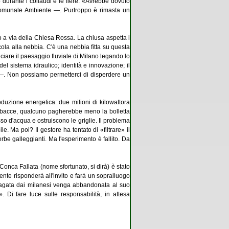
durante i collaudi e le fiere: «Avrebbe dovuto
e comunale Ambiente —. Purtroppo è rimasta un
o a via della Chiesa Rossa. La chiusa aspetta i
escola alla nebbia. C'è una nebbia fitta su questa
ciare il paesaggio fluviale di Milano legando lo
el sistema idraulico; identità e innovazione; il
 —. Non possiamo permetterci di disperdere un
oduzione energetica: due milioni di kilowattora
 erbacce, qualcuno pagherebbe meno la bolletta
sso d'acqua e ostruiscono le griglie. Il problema
. Ma poi? Il gestore ha tentato di «filtrare» il
rbe galleggianti. Ma l'esperimento è fallito. Da
Conca Fallata (nome sfortunato, si dirà) è stato
nte risponderà all'invito e farà un sopralluogo
a pagata dai milanesi venga abbandonata al suo
Di fare luce sulle responsabilità, in attesa