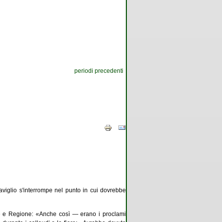
periodi precedenti
viglio s'interrompe nel punto in cui dovrebbe
mune e Regione: «Anche così — erano i proclami