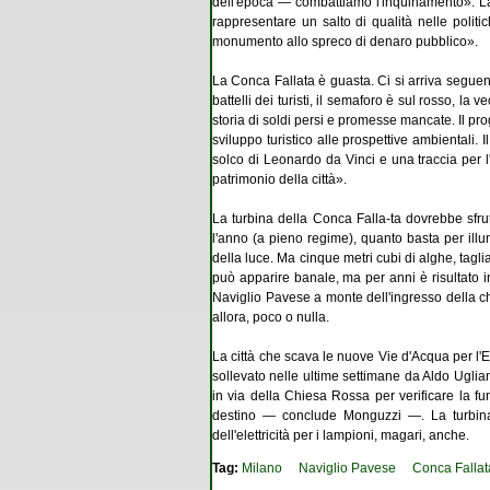
dell'epoca — combattiamo l'inquinamento». La 
rappresentare un salto di qualità nelle poli
monumento allo spreco di denaro pubblico».
La Conca Fallata è guasta. Ci si arriva seguen
battelli dei turisti, il semaforo è sul rosso, la
storia di soldi persi e promesse mancate. Il pr
sviluppo turistico alle prospettive ambientali.
solco di Leonardo da Vinci e una traccia per
patrimonio della città».
La turbina della Conca Falla-ta dovrebbe sfrut
l'anno (a pieno regime), quanto basta per ill
della luce. Ma cinque metri cubi di alghe, tagli
può apparire banale, ma per anni è risultato in
Naviglio Pavese a monte dell'ingresso della chi
allora, poco o nulla.
La città che scava le nuove Vie d'Acqua per l'E
sollevato nelle ultime settimane da Aldo Uglia
in via della Chiesa Rossa per verificare la f
destino — conclude Monguzzi —. La turbina p
dell'elettricità per i lampioni, magari, anche.
Tag:
Milano
Naviglio Pavese
Conca Fallat