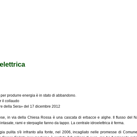
elettrica
a per produrre energia è in stato di abbandono.
r il collaudo
iere della Sera» del 17 dicembre 2012
se, in via della Chiesa Rossa è una cascata di erbacce e alghe. Il flusso del Na
 intasate, rami e sterpaglie fanno da tappo. La centrale idroelettrica è ferma.
nergia pulita s'è infranto alla fonte, nel 2006, incagliato nelle promesse di Co