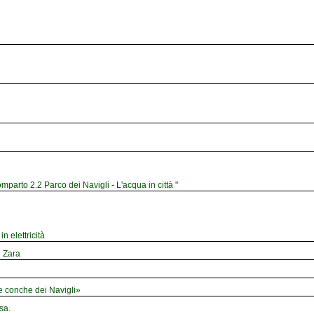
mparto 2.2 Parco dei Navigli - L'acqua in città "
n elettricità
e Zara
le conche dei Navigli»
sa.