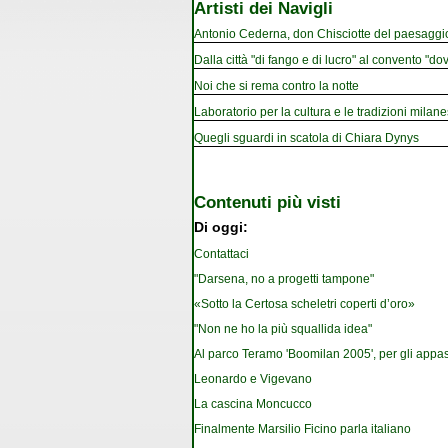
Artisti dei Navigli
Antonio Cederna, don Chisciotte del paesaggi
Dalla città "di fango e di lucro" al convento "dov
Noi che si rema contro la notte
Laboratorio per la cultura e le tradizioni milan
Quegli sguardi in scatola di Chiara Dynys
Contenuti più visti
Di oggi:
Contattaci
"Darsena, no a progetti tampone"
«Sotto la Certosa scheletri coperti d’oro»
"Non ne ho la più squallida idea"
Al parco Teramo 'Boomilan 2005', per gli appassi
Leonardo e Vigevano
La cascina Moncucco
Finalmente Marsilio Ficino parla italiano