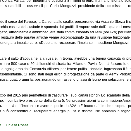
Conca Failata iper moderna è costata 2,8 milioni di euro, ma ha funzionato solo 
tiche sostenibili — osserva il pd Carlo Monguzzi, presidente della commission
do il corso del Pavese, la Darsena alle spalle, percorrendo via Ascanio Sforza fin
 vecchia casetta del custode è sporcata dai graffiti, il vapore sale dall'acqua e si m
ogetto, affascinante e ambizioso, era stato commissionato ad Aem (poi A2A) per rilan
 Il restauro delle paratie antiche venne accompagnato da una revisione funzionale d
 l'energia a impatto zero. «Dobbiamo recuperare l'impianto — sostiene Monguzzi
tare il salto d'acqua nella chiusa e, in teoria, avrebbe una buona capacità di pr
uminare 500 case e 20 chilometri di strada tra Milano e Pavia. Non ci fossero le
ate ogni giorno dal Consorzio Villoresi per tenere pulito il fondale, ingrossano il flu
sormontabile. Ci sono stati degli errori di progettazione da parte di Aem? Probabile
usa, quattro anni fa, posizionando un rastrello di assi di legno per setacciare le e
xpo del 2015 può permettersi di trascurare i suoi canali storici? Lo scandalo della 
no, il combattivo presidente della Zona 5. Nei prossimi giorni la commissione Ambie
unzionalità dell'impianto e avere risposte da A2A: «E inaccettabile che un'oper
uò consentirci di recuperare energia pulita e risorse. Ne abbiamo bisogno». 
a
Chiesa Rossa