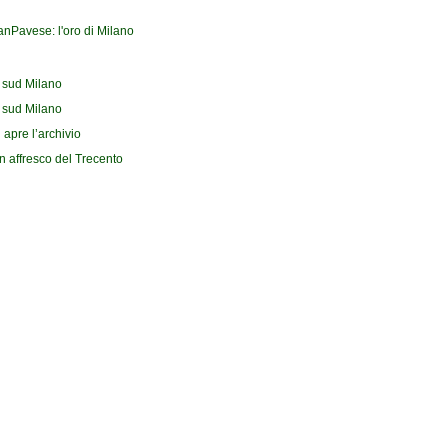
ranPavese: l'oro di Milano
l sud Milano
l sud Milano
 apre l’archivio
n affresco del Trecento