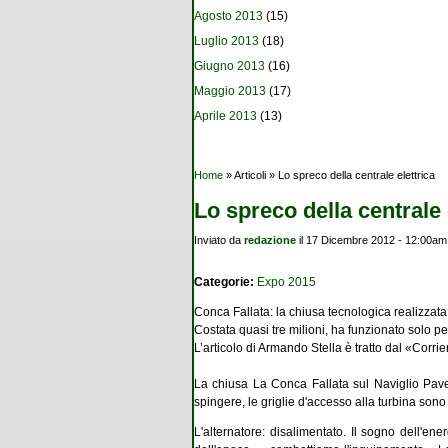
Agosto 2013
(15)
Luglio 2013
(18)
Giugno 2013
(16)
Maggio 2013
(17)
Aprile 2013
(13)
Tu sei qui
Home
» Articoli » Lo spreco della centrale elettrica
Lo spreco della centrale 
Inviato da
redazione
il 17 Dicembre 2012 - 12:00am
Categorie:
Expo 2015
Conca Fallata: la chiusa tecnologica realizzat
Costata quasi tre milioni, ha funzionato solo pe
L’articolo di Armando Stella è tratto dal «Corr
La chiusa La Conca Fallata sul Naviglio Pave
spingere, le griglie d'accesso alla turbina sono
L'alternatore: disalimentato. Il sogno dell'e