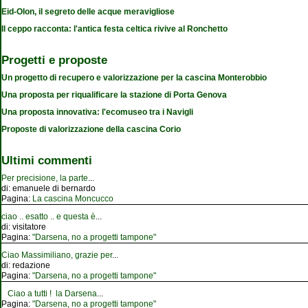
Eid-Olon, il segreto delle acque meravigliose
Il ceppo racconta: l'antica festa celtica rivive al Ronchetto
Progetti e proposte
Un progetto di recupero e valorizzazione per la cascina Monterobbio
Una proposta per riqualificare la stazione di Porta Genova
Una proposta innovativa: l'ecomuseo tra i Navigli
Proposte di valorizzazione della cascina Corio
Ultimi commenti
Per precisione, la parte
...
di:
emanuele di bernardo
Pagina:
La cascina Moncucco
ciao .. esatto .. e questa è
...
di:
visitatore
Pagina:
"Darsena, no a progetti tampone"
Ciao Massimiliano, grazie per
...
di:
redazione
Pagina:
"Darsena, no a progetti tampone"
Ciao a tutti ! la Darsena
...
Pagina:
"Darsena, no a progetti tampone"