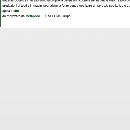
I materiali pubblicati nel sito sono di proprietà dell'associazione e dei rispettivi autori, salvo d
riproduzioni di testi e immagini segnalano la fonte senza costituire un servizio sostitutivo o 
pagina
Il sito
.
Sito realizzato da
Metaphor
--- Usa il CMS Drupal