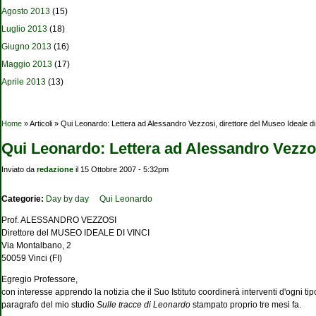
Agosto 2013
(15)
Luglio 2013
(18)
Giugno 2013
(16)
Maggio 2013
(17)
Aprile 2013
(13)
Tu sei qui
Home
» Articoli » Qui Leonardo: Lettera ad Alessandro Vezzosi, direttore del Museo Ideale di
Qui Leonardo: Lettera ad Alessandro Vezzosi
Inviato da
redazione
il 15 Ottobre 2007 - 5:32pm
Categorie:
Day by day
Qui Leonardo
Prof. ALESSANDRO VEZZOSI
Direttore del MUSEO IDEALE DI VINCI
Via Montalbano, 2
50059 Vinci (FI)
Egregio Professore,
con interesse apprendo la notizia che il Suo Istituto coordinerà interventi d'ogni ti
paragrafo del mio studio
Sulle tracce di Leonardo
stampato proprio tre mesi fa.