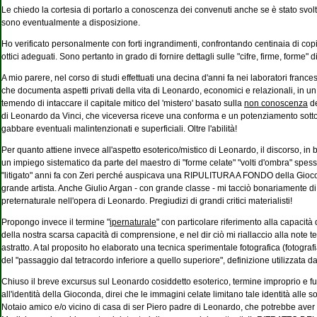
Le chiedo la cortesia di portarlo a conoscenza dei convenuti anche se è stato svolt
sono eventualmente a disposizione.
Ho verificato personalmente con forti ingrandimenti, confrontando centinaia di copie
ottici adeguati. Sono pertanto in grado di fornire dettagli sulle "cifre, firme, forme" di 
A mio parere, nel corso di studi effettuati una decina d'anni fa nei laboratori franc
che documenta aspetti privati della vita di Leonardo, economici e relazionali, in u
temendo di intaccare il capitale mitico del 'mistero' basato sulla
non conoscenza
de
di Leonardo da Vinci, che viceversa riceve una conforma e un potenziamento sotto il p
gabbare eventuali malintenzionati e superficiali. Oltre l'abilità!
Per quanto attiene invece all'aspetto esoterico/mistico di Leonardo, il discorso, in
un impiego sistematico da parte del maestro di "forme celate" "volti d'ombra" spesso 
"litigato" anni fa con Zeri perché auspicava una RIPULITURA A FONDO della Giocond
grande artista. Anche Giulio Argan - con grande classe - mi tacciò bonariamente di
preternaturale nell'opera di Leonardo. Pregiudizi di grandi critici materialisti!
Propongo invece il termine "
ipernaturale
" con particolare riferimento alla capacità d
della nostra scarsa capacità di comprensione, e nel dir ciò mi riallaccio alla note te
astratto. A tal proposito ho elaborato una tecnica sperimentale fotografica (fotograf
del "passaggio dal tetracordo inferiore a quello superiore", definizione utilizzata d
Chiuso il breve excursus sul Leonardo cosiddetto esoterico, termine improprio e fu
all'identità della Gioconda, direi che le immagini celate limitano tale identità a
Notaio amico e/o vicino di casa di ser Piero padre di Leonardo, che potrebbe aver trat