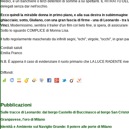
Medici, e un banchiere o terzi detentori di somme a lui spettanti. IL RITRATTO DE
delegati senza dar nell'occhio.
Ecco quindi la mirabile donna in primo piano, e alla sua destra in subimmagine 
ghiacciaio; sotto, Giuliano, con una gran fascia di firme - una di Leonardo - tra l
Vinci.
Modernissimo, sembra il trailer d'un film col lieto fine, si spera, di assicurare
Sotto lo sguardo COMPLICE di Monna Lisa.
Il tutto regolarmente mascherato da infiniti segni, "echi", virgole, "occhi", in gran par
Cordiali saluti
Emilia Franco
N.B. È appena il caso di evidenziare il ruolo primario che LA LUCE RADENTE riveste i
Diffondi:
Pubblicazioni
Sulle tracce di Leonardo: dal borgo Castello di Buccinasco al borgo San Cristo
Granpavese, l'oro di Milano
Identità e Ambiente sul Naviglio Grande: Il potere alle porte di Milano