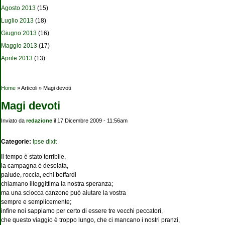
Agosto 2013
(15)
Luglio 2013
(18)
Giugno 2013
(16)
Maggio 2013
(17)
Aprile 2013
(13)
Tu sei qui
Home
» Articoli » Magi devoti
Magi devoti
Inviato da
redazione
il 17 Dicembre 2009 - 11:56am
Categorie:
Ipse dixit
Il tempo è stato terribile,
la campagna è desolata,
palude, roccia, echi beffardi
chiamano illeggittima la nostra speranza;
ma una sciocca canzone può aiutare la vostra
sempre e semplicemente;
infine noi sappiamo per certo di essere tre vecchi peccatori,
che questo viaggio è troppo lungo, che ci mancano i nostri pranzi,