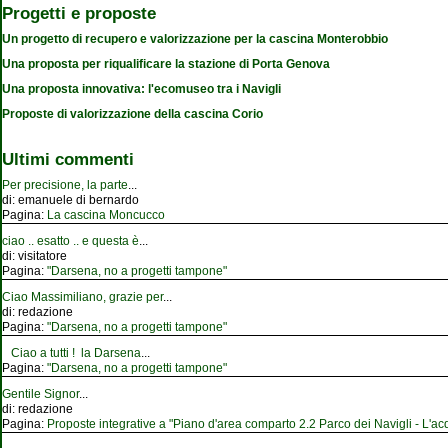
Progetti e proposte
Un progetto di recupero e valorizzazione per la cascina Monterobbio
Una proposta per riqualificare la stazione di Porta Genova
Una proposta innovativa: l'ecomuseo tra i Navigli
Proposte di valorizzazione della cascina Corio
Ultimi commenti
Per precisione, la parte
...
di:
emanuele di bernardo
Pagina:
La cascina Moncucco
ciao .. esatto .. e questa è
...
di:
visitatore
Pagina:
"Darsena, no a progetti tampone"
Ciao Massimiliano, grazie per
...
di:
redazione
Pagina:
"Darsena, no a progetti tampone"
Ciao a tutti ! la Darsena
...
Pagina:
"Darsena, no a progetti tampone"
Gentile Signor
...
di:
redazione
Pagina:
Proposte integrative a "Piano d'area comparto 2.2 Parco dei Navigli - L'acqu