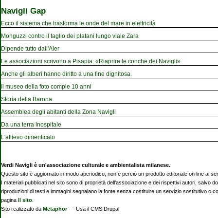
Navigli Gap
Ecco il sistema che trasforma le onde del mare in elettricità
Monguzzi contro il taglio dei platani lungo viale Zara
Dipende tutto dall'Aler
Le associazioni scrivono a Pisapia: «Riaprire le conche dei Navigli»
Anche gli alberi hanno diritto a una fine dignitosa.
Il museo della foto compie 10 anni
Storia della Barona
Assemblea degli abitanti della Zona Navigli
Da una terra inospitale
L'allievo dimenticato
Verdi Navigli è un'associazione culturale e ambientalista milanese.
Questo sito è aggiornato in modo aperiodico, non è perciò un prodotto editoriale on line ai se
I materiali pubblicati nel sito sono di proprietà dell'associazione e dei rispettivi autori, salvo d
riproduzioni di testi e immagini segnalano la fonte senza costituire un servizio sostitutivo o 
pagina
Il sito
.
Sito realizzato da
Metaphor
--- Usa il CMS Drupal