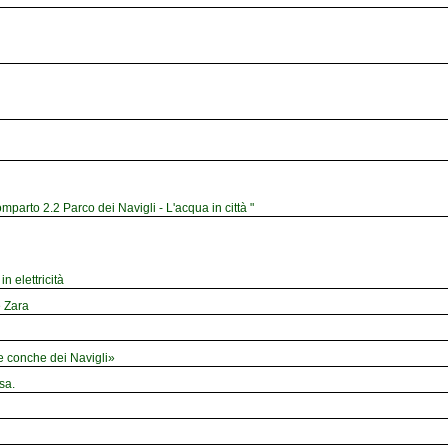
mparto 2.2 Parco dei Navigli - L'acqua in città "
n elettricità
e Zara
le conche dei Navigli»
sa.