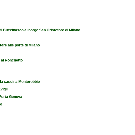
 di Buccinasco al borgo San Cristoforo di Milano
tere alle porte di Milano
e al Ronchetto
 la cascina Monterobbio
vigli
i Porta Genova
io