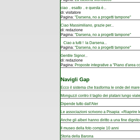
ciao .. esatto .. e questa è
...
di:
visitatore
Pagina:
"Darsena, no a progetti tampone"
Ciao Massimiliano, grazie per
...
di:
redazione
Pagina:
"Darsena, no a progetti tampone"
Ciao a tutti ! la Darsena
...
Pagina:
"Darsena, no a progetti tampone"
Gentile Signor
...
di:
redazione
Pagina:
Proposte integrative a "Piano d'area co
Navigli Gap
Ecco il sistema che trasforma le onde del mare i
Monguzzi contro il taglio dei platani lungo vial
Dipende tutto dall'Aler
Le associazioni scrivono a Pisapia: «Riaprire 
Anche gli alberi hanno diritto a una fine dignito
Il museo della foto compie 10 anni
Storia della Barona