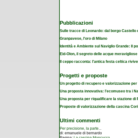
Pubblicazioni
Sulle tracce di Leonardo: dal borgo Castello
Granpavese, l'oro di Milano
Identità e Ambiente sul Naviglio Grande: Il po
Eid-Olon, il segreto delle acque meravigliose
Il ceppo racconta: l'antica festa celtica riviv
Progetti e proposte
Un progetto di recupero e valorizzazione per
Una proposta innovativa: l'ecomuseo tra i Na
Una proposta per riqualificare la stazione d
Proposte di valorizzazione della cascina Cor
Ultimi commenti
Per precisione, la parte
...
di:
emanuele di bernardo
Pagina:
La cascina Moncucco