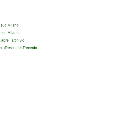
l sud Milano
l sud Milano
 apre l’archivio
n affresco del Trecento