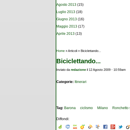
Agosto 2013
(15)
Luglio 2013
(18)
Giugno 2013
(16)
Maggio 2013
(17)
Aprile 2013
(13)
Tu sei qui
Home
» Articoli » Biciclettando...
Biciclettando...
Inviato da
redazione
il 12 Agosto 2009 - 10:59am
Categorie:
Itinerari
Tag:
Barona
ciclismo
Milano
Ronchetto 
Diffondi: