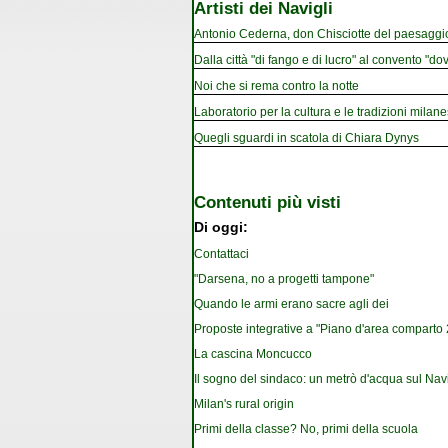
Artisti dei Navigli
Antonio Cederna, don Chisciotte del paesaggi
Dalla città "di fango e di lucro" al convento "dov
Noi che si rema contro la notte
Laboratorio per la cultura e le tradizioni milan
Quegli sguardi in scatola di Chiara Dynys
Contenuti più visti
Di oggi:
Contattaci
"Darsena, no a progetti tampone"
Quando le armi erano sacre agli dei
Proposte integrative a "Piano d'area comparto 2.
La cascina Moncucco
Il sogno del sindaco: un metrò d'acqua sul Nav
Milan's rural origin
Primi della classe? No, primi della scuola