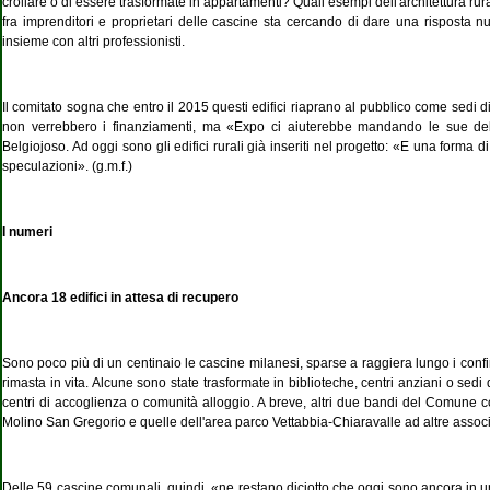
crollare o di essere trasformate in appartamenti? Quali esempi dell'architettura
fra imprenditori e proprietari delle cascine sta cercando di dare una risposta 
insieme con altri professionisti.
Il comitato sogna che entro il 2015 questi edifici riaprano al pubblico come sedi di
non verrebbero i finanziamenti, ma «Expo ci aiuterebbe mandando le sue dele
Belgiojoso. Ad oggi sono gli edifici rurali già inseriti nel progetto: «E una forma d
speculazioni». (g.m.f.)
I numeri
Ancora 18 edifici in attesa di recupero
Sono poco più di un centinaio le cascine milanesi, sparse a raggiera lungo i confini
rimasta in vita. Alcune sono state trasformate in biblioteche, centri anziani o sedi d
centri di accoglienza o comunità alloggio. A breve, altri due bandi del Comune c
Molino San Gregorio e quelle dell'area parco Vettabbia-Chiaravalle ad altre associ
Delle 59 cascine comunali, quindi, «ne restano diciotto che oggi sono ancora in un