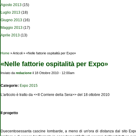
Agosto 2013
(15)
Luglio 2013
(18)
Giugno 2013
(16)
Maggio 2013
(17)
Aprile 2013
(13)
Tu sei qui
Home
» Articoli » «Nelle fattorie ospitalità per Expo»
«Nelle fattorie ospitalità per Expo»
Inviato da
redazione
il 18 Ottobre 2010 - 12:00am
Categorie:
Expo 2015
L'articolo è tratto da <<Il Corriere della Sera>> del 18 ottobre 2010
Il
progetto
Duecentosessanta cascine lombarde, a meno di un'ora di distanza dal sito Exp