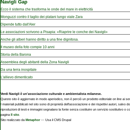
Navigli Gap
Ecco il sistema che trasforma le onde del mare in elettricità
Monguzzi contro il taglio dei platani lungo viale Zara
Dipende tutto dall'Aler
Le associazioni scrivono a Pisapia: «Riaprire le conche dei Navigli»
Anche gli alberi hanno diritto a una fine dignitosa.
Il museo della foto compie 10 anni
Storia della Barona
Assemblea degli abitanti della Zona Navigli
Da una terra inospitale
L'allievo dimenticato
Verdi Navigli è un'associazione culturale e ambientalista milanese.
Questo sito è aggiornato in modo aperiodico, non è perciò un prodotto editoriale on line ai se
I materiali pubblicati nel sito sono di proprietà dell'associazione e dei rispettivi autori, salvo d
riproduzioni di testi e immagini segnalano la fonte senza costituire un servizio sostitutivo o 
pagina
Il sito
.
Sito realizzato da
Metaphor
--- Usa il CMS Drupal