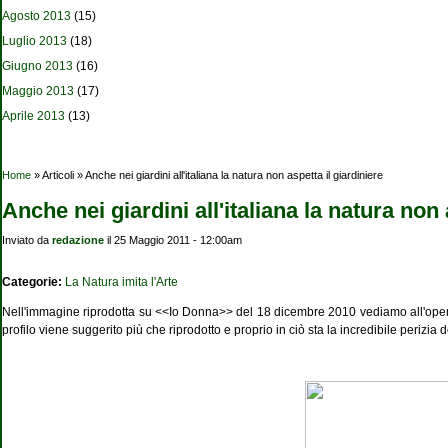
Agosto 2013
(15)
Luglio 2013
(18)
Giugno 2013
(16)
Maggio 2013
(17)
Aprile 2013
(13)
Tu sei qui
Home
» Articoli » Anche nei giardini all'italiana la natura non aspetta il giardiniere
Anche nei giardini all'italiana la natura non 
Inviato da
redazione
il 25 Maggio 2011 - 12:00am
Categorie:
La Natura imita l'Arte
Nell'immagine riprodotta su <<Io Donna>> del 18 dicembre 2010 vediamo all'opera un
profilo viene suggerito più che riprodotto e proprio in ciò sta la incredibile perizia de