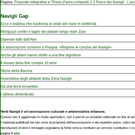
Pagina:
Proposte integrative a "Piano d'area comparto 2.2 Parco dei Navigli - L'acqu
Navigli Gap
Ecco il sistema che trasforma le onde del mare in elettricità
Monguzzi contro il taglio dei platani lungo viale Zara
Dipende tutto dall'Aler
Le associazioni scrivono a Pisapia: «Riaprire le conche dei Navigli»
Anche gli alberi hanno diritto a una fine dignitosa.
Il museo della foto compie 10 anni
Storia della Barona
Assemblea degli abitanti della Zona Navigli
Da una terra inospitale
L'allievo dimenticato
Verdi Navigli è un'associazione culturale e ambientalista milanese.
Questo sito è aggiornato in modo aperiodico, non è perciò un prodotto editoriale on line ai se
I materiali pubblicati nel sito sono di proprietà dell'associazione e dei rispettivi autori, salvo d
riproduzioni di testi e immagini segnalano la fonte senza costituire un servizio sostitutivo o 
pagina
Il sito
.