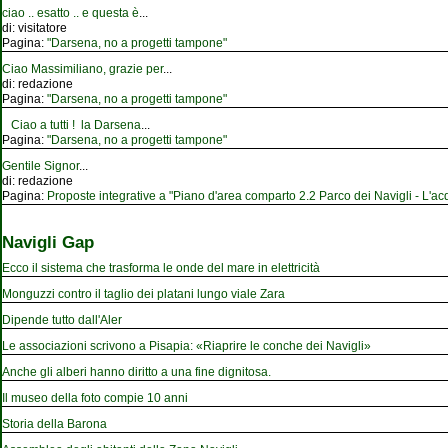
ciao .. esatto .. e questa è
...
di:
visitatore
Pagina:
"Darsena, no a progetti tampone"
Ciao Massimiliano, grazie per
...
di:
redazione
Pagina:
"Darsena, no a progetti tampone"
Ciao a tutti ! la Darsena
...
Pagina:
"Darsena, no a progetti tampone"
Gentile Signor
...
di:
redazione
Pagina:
Proposte integrative a "Piano d'area comparto 2.2 Parco dei Navigli - L'acqu
Navigli Gap
Ecco il sistema che trasforma le onde del mare in elettricità
Monguzzi contro il taglio dei platani lungo viale Zara
Dipende tutto dall'Aler
Le associazioni scrivono a Pisapia: «Riaprire le conche dei Navigli»
Anche gli alberi hanno diritto a una fine dignitosa.
Il museo della foto compie 10 anni
Storia della Barona