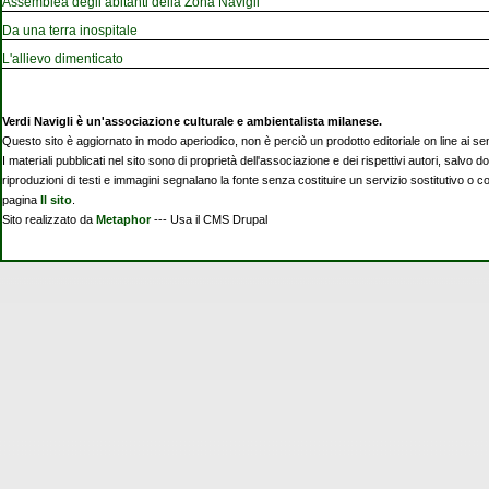
Assemblea degli abitanti della Zona Navigli
Da una terra inospitale
L'allievo dimenticato
Verdi Navigli è un'associazione culturale e ambientalista milanese.
Questo sito è aggiornato in modo aperiodico, non è perciò un prodotto editoriale on line ai se
I materiali pubblicati nel sito sono di proprietà dell'associazione e dei rispettivi autori, salvo d
riproduzioni di testi e immagini segnalano la fonte senza costituire un servizio sostitutivo o 
pagina
Il sito
.
Sito realizzato da
Metaphor
--- Usa il CMS Drupal