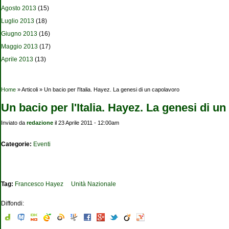
Agosto 2013
(15)
Luglio 2013
(18)
Giugno 2013
(16)
Maggio 2013
(17)
Aprile 2013
(13)
Tu sei qui
Home
» Articoli » Un bacio per l'Italia. Hayez. La genesi di un capolavoro
Un bacio per l'Italia. Hayez. La genesi di u
Inviato da
redazione
il 23 Aprile 2011 - 12:00am
Categorie:
Eventi
Tag:
Francesco Hayez
Unità Nazionale
Diffondi: