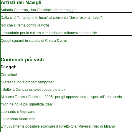
Artisti dei Navigli
Antonio Cederna, don Chisciotte del paesaggio
Dalla città "di fango e di lucro" al convento "dove respira il lago"
Noi che si rema contro la notte
Laboratorio per la cultura e le tradizioni milanesi e lombarde
Quegli sguardi in scatola di Chiara Dynys
Contenuti più visti
Di oggi:
Contattaci
"Darsena, no a progetti tampone"
«Sotto la Certosa scheletri coperti d’oro»
Al parco Teramo 'Boomilan 2005', per gli appassionati di sport all'aria aperta
"Non ne ho la più squallida idea"
Leonardo e Vigevano
La cascina Moncucco
E' nuovamente possibile scaricare il libretto GranPavese: l'oro di Milano