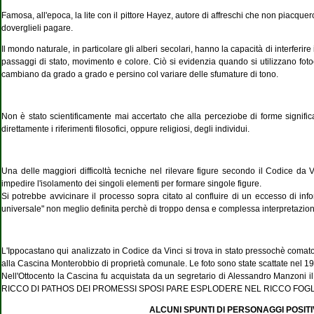
Famosa, all'epoca, la lite con il pittore Hayez, autore di affreschi che non piacquer
doverglieli pagare.
Il mondo naturale, in particolare gli alberi secolari, hanno la capacità di interferire
passaggi di stato, movimento e colore. Ciò si evidenzia quando si utilizzano foto
cambiano da grado a grado e persino col variare delle sfumature di tono.
Non è stato scientificamente mai accertato che alla perceziobe di forme significat
direttamente i riferimenti filosofici, oppure religiosi, degli individui.
Una delle maggiori difficoltà tecniche nel rilevare figure secondo il Codice da
impedire l'isolamento dei singoli elementi per formare singole figure.
Si potrebbe avvicinare il processo sopra citato al confluire di un eccesso di in
universale" non meglio definita perchè di troppo densa e complessa interpretazion
L'Ippocastano qui analizzato in Codice da Vinci si trova in stato pressochè comat
alla Cascina Monterobbio di proprietà comunale. Le foto sono state scattate nel 19
Nell'Ottocento la Cascina fu acquistata da un segretario di Alessandro Manzoni il
RICCO DI PATHOS DEI PROMESSI SPOSI PARE ESPLODERE NEL RICCO FOG
ALCUNI SPUNTI DI PERSONAGGI POSIT