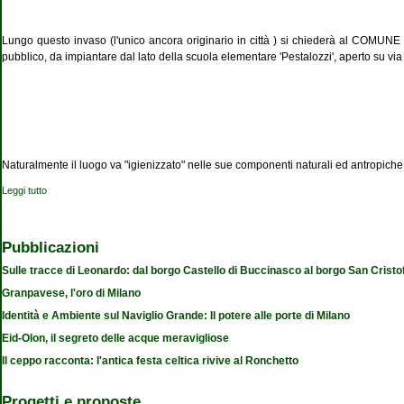
Lungo questo invaso (l'unico ancora originario in città ) si chiederà al COMUNE di
pubblico, da impiantare dal lato della scuola elementare 'Pestalozzi', aperto su v
Naturalmente il luogo va "igienizzato" nelle sue componenti naturali ed antropiche
Leggi tutto
su Leonardo, 3 percorsi letterari - Percorso I (parte terza)
Pubblicazioni
Sulle tracce di Leonardo: dal borgo Castello di Buccinasco al borgo San Cristo
Granpavese, l'oro di Milano
Identità e Ambiente sul Naviglio Grande: Il potere alle porte di Milano
Eid-Olon, il segreto delle acque meravigliose
Il ceppo racconta: l'antica festa celtica rivive al Ronchetto
Progetti e proposte