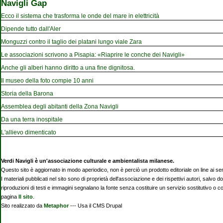
Navigli Gap
Ecco il sistema che trasforma le onde del mare in elettricità
Dipende tutto dall'Aler
Monguzzi contro il taglio dei platani lungo viale Zara
Le associazioni scrivono a Pisapia: «Riaprire le conche dei Navigli»
Anche gli alberi hanno diritto a una fine dignitosa.
Il museo della foto compie 10 anni
Storia della Barona
Assemblea degli abitanti della Zona Navigli
Da una terra inospitale
L'allievo dimenticato
Verdi Navigli è un'associazione culturale e ambientalista milanese.
Questo sito è aggiornato in modo aperiodico, non è perciò un prodotto editoriale on line ai se
I materiali pubblicati nel sito sono di proprietà dell'associazione e dei rispettivi autori, salvo d
riproduzioni di testi e immagini segnalano la fonte senza costituire un servizio sostitutivo o 
pagina
Il sito
.
Sito realizzato da
Metaphor
--- Usa il CMS Drupal