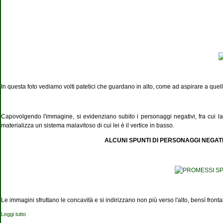
In questa foto vediamo volti patetici che guardano in alto, come ad aspirare a que
Capovolgendo l'immagine, si evidenziano subito i personaggi negativi, fra cui l
materializza un sistema malavitoso di cui lei è il vertice in basso.
ALCUNI SPUNTI DI PERSONAGGI NEGAT
Le immagini sfruttano le concavità e si indirizzano non più verso l'alto, bensì fron
Leggi tutto
su L'albero genealogico della Cascina Monterobbio