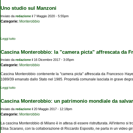
Uno studio sul Manzoni
Inviato da
redazione
il 7 Maggio 2020 - 5:55pm
Categorie:
Monterobbio
Leggi tutto
su Uno studio sul Manzoni
Cascina Monterobbio: la "camera picta" affrescata da 
Inviato da
redazione
il 16 Dicembre 2017 - 3:05pm
Categorie:
Monterobbio
Cascina Monterobbio contenente la "camera picta" affrescata da Francesco Hayez (i
1089/39 emanato dallo Stato nel 1985. Proprietà comunale lasciata in grave degrado
Leggi tutto
su Cascina Monterobbio: la "camera picta" affrescata da Francesco Hayez
Cascina Monterobbio: un patrimonio mondiale da salva
Inviato da
redazione
il 20 Maggio 2017 - 12:18pm
Categorie:
Monterobbio
La cascina Monterobbio di Milano è in attesa di essere ristrutturata. All'interno si 
Elisa Scarano, con la collaborazione di Riccardo Esposito, ne parla in un video gir