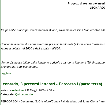
Progetto di restauro e inseri
LEONARDO D
Tra gli edifici storici più interessanti di Milano, troviamo la cascina Monterobbio al
Concepita ai tempi di Leonardo come presidio territoriale (e forse come "castello d
venne ampliata nel 1600 e riaffrescata nell'800.
Venne dismessa infine dalla funzione agricola quando, a fine anni '50, il comune 
S.Ambrogio, oggi scomparso.
Leggi tutto
su La Cascina Monterobbio dal Rinascimento al Risorgimento.
Leonardo, 3 percorsi letterari - Percorso I (parte terza)
Inviato da
redazione
il 11 Maggio 2009 - 4:38pm
Categorie:
Qui Leonardo
PERCORSO I - Decumano S. Cristoforo/Conca Fallata a lato del fiume Olona (ramo