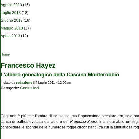
Agosto 2013
(15)
Luglio 2013
(18)
Giugno 2013
(16)
Maggio 2013
(17)
Aprile 2013
(13)
Tu sei qui
Home
Francesco Hayez
L'albero genealogico della Cascina Monterobbio
Inviato da
redazione
il 4 Luglio 2011 - 12:00am
Categorie:
Genius loci
Oggi non è più che l'ombra di se stesso, ma l'ippocastano secolare era, solo poch
carica di pathos evocata dall'autore dei
Promessi Sposi
. Infatti qui abitò un se
consolidare le sponde delle numerose rogge circonstanti (tra cui la tumultuosa rog