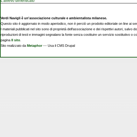
L'allievo dimenticato
Verdi Navigli è un'associazione culturale e ambientalista milanese.
Questo sito è aggiornato in modo aperiodico, non è perciò un prodotto editoriale on line ai se
I materiali pubblicati nel sito sono di proprietà dell'associazione e dei rispettivi autori, salvo d
riproduzioni di testi e immagini segnalano la fonte senza costituire un servizio sostitutivo o 
pagina
Il sito
.
Sito realizzato da
Metaphor
--- Usa il CMS Drupal