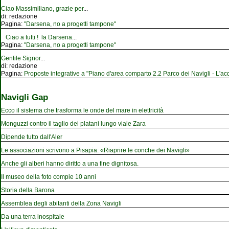
Ciao Massimiliano, grazie per
...
di:
redazione
Pagina:
"Darsena, no a progetti tampone"
Ciao a tutti ! la Darsena
...
Pagina:
"Darsena, no a progetti tampone"
Gentile Signor
...
di:
redazione
Pagina:
Proposte integrative a "Piano d'area comparto 2.2 Parco dei Navigli - L'acqu
Navigli Gap
Ecco il sistema che trasforma le onde del mare in elettricità
Monguzzi contro il taglio dei platani lungo viale Zara
Dipende tutto dall'Aler
Le associazioni scrivono a Pisapia: «Riaprire le conche dei Navigli»
Anche gli alberi hanno diritto a una fine dignitosa.
Il museo della foto compie 10 anni
Storia della Barona
Assemblea degli abitanti della Zona Navigli
Da una terra inospitale