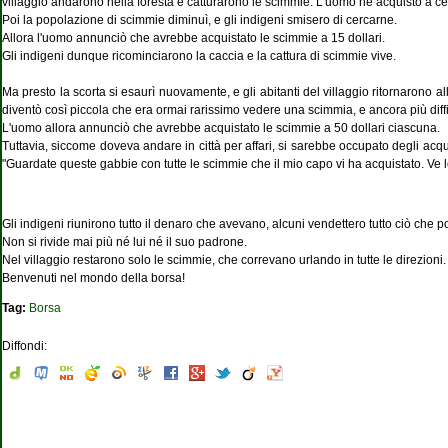
villaggio andarono nella foresta e catturarono le scimmie. L'uomo ne acquistò a cen
Poi la popolazione di scimmie diminuì, e gli indigeni smisero di cercarne.
Allora l'uomo annunciò che avrebbe acquistato le scimmie a 15 dollari.
Gli indigeni dunque ricominciarono la caccia e la cattura di scimmie vive.
Ma presto la scorta si esaurì nuovamente, e gli abitanti del villaggio ritornarono al
diventò così piccola che era ormai rarissimo vedere una scimmia, e ancora più diffic
L'uomo allora annunciò che avrebbe acquistato le scimmie a 50 dollari ciascuna.
Tuttavia, siccome doveva andare in città per affari, si sarebbe occupato degli acquisti
"Guardate queste gabbie con tutte le scimmie che il mio capo vi ha acquistato. Ve le
Gli indigeni riunirono tutto il denaro che avevano, alcuni vendettero tutto ciò che p
Non si rivide mai più né lui né il suo padrone.
Nel villaggio restarono solo le scimmie, che correvano urlando in tutte le direzioni.
Benvenuti nel mondo della borsa!
Tag:
Borsa
Diffondi: