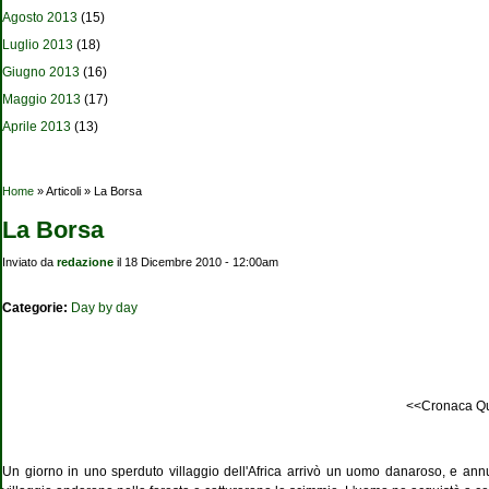
Agosto 2013
(15)
Luglio 2013
(18)
Giugno 2013
(16)
Maggio 2013
(17)
Aprile 2013
(13)
Tu sei qui
Home
» Articoli » La Borsa
La Borsa
Inviato da
redazione
il 18 Dicembre 2010 - 12:00am
Categorie:
Day by day
<<Cronaca Qu
Un giorno in uno sperduto villaggio dell'Africa arrivò un uomo danaroso, e annun