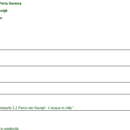
i Porta Genova
vigli
io
mparto 2.2 Parco dei Navigli - L'acqua in città "
n elettricità