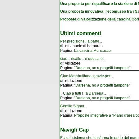
Una proposta per riqualificare la stazione d
Una proposta innovativa: l'ecomuseo tra i Na
Proposte di valorizzazione della cascina Cor
Ultimi commenti
Per precisione, la parte
...
di:
emanuele di bernardo
Pagina:
La cascina Moncucco
ciao .. esatto .. e questa è
...
di:
visitatore
Pagina:
"Darsena, no a progetti tampone"
Ciao Massimiliano, grazie per
...
di:
redazione
Pagina:
"Darsena, no a progetti tampone"
Ciao a tutti ! la Darsena
...
Pagina:
"Darsena, no a progetti tampone"
Gentile Signor
...
di:
redazione
Pagina:
Proposte integrative a "Piano d'area co
Navigli Gap
Ecco il sistema che trasforma le onde del mare i