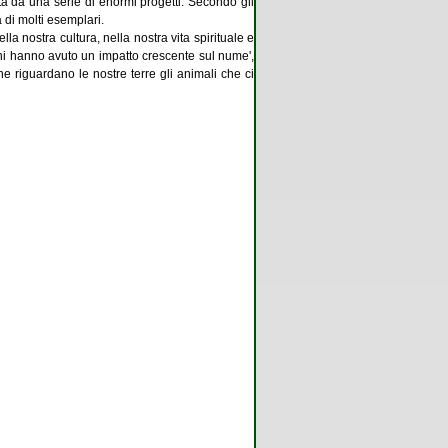
lta da una serie di enormi progetti. Secondo gli
 di molti esemplari.
 nostra cultura, nella nostra vita spirituale e
'anni hanno avuto un impatto crescente sul nume',
he riguardano le nostre terre gli animali che ci