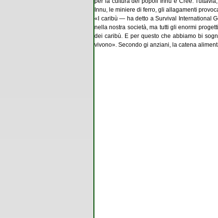
per la cultura dei popoli Innu e Cree. Tuttavia
Innu, le miniere di ferro, gli allagamenti provo
«I caribù — ha detto a Survival International 
nella nostra società, ma tutti gli enormi proget
dei caribù. E per questo che abbiamo bi sogno d
vivono». Secondo gi anziani, la catena alimentar