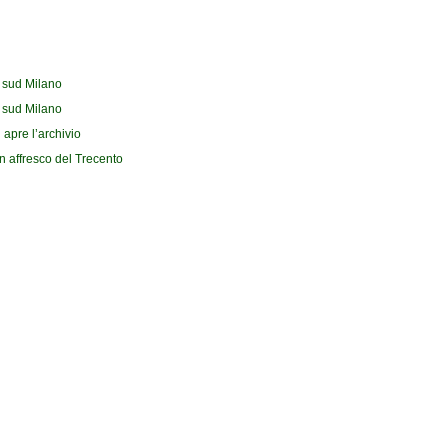
l sud Milano
l sud Milano
 apre l’archivio
n affresco del Trecento