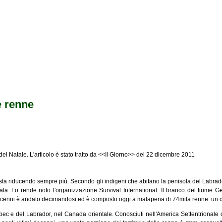
e renne
el Natale. L'articolo è stato tratto da <<Il Giorno>> del 22 dicembre 2011
a riducendo sempre più. Secondo gli indigeni che abitano la penisola del Labrad
ga scala. Lo rende noto l'organizzazione Survival International. Il branco del fium
cenni è andato decimandosi ed è composto oggi a malapena di 74mila renne: un crol
bec e del Labrador, nel Canada orientale. Conosciuti nell'America Settentrionale