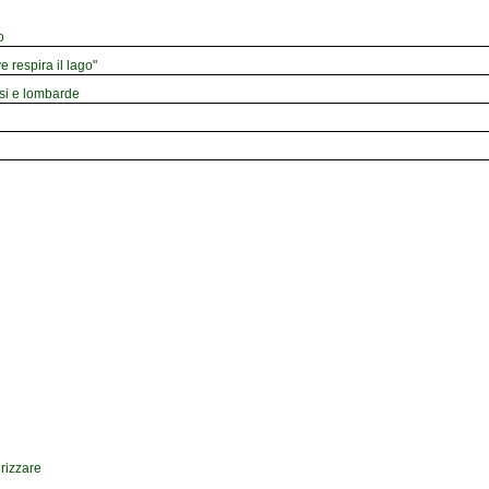
o
e respira il lago"
esi e lombarde
drizzare