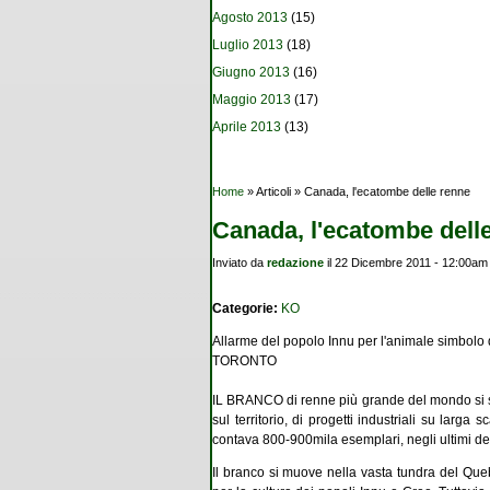
Agosto 2013
(15)
Luglio 2013
(18)
Giugno 2013
(16)
Maggio 2013
(17)
Aprile 2013
(13)
Tu sei qui
Home
» Articoli » Canada, l'ecatombe delle renne
Canada, l'ecatombe dell
Inviato da
redazione
il 22 Dicembre 2011 - 12:00am
Categorie:
KO
Allarme del popolo Innu per l'animale simbolo d
TORONTO
IL BRANCO di renne più grande del mondo si st
sul territorio, di progetti industriali su lar
contava 800-900mila esemplari, negli ultimi de
Il branco si muove nella vasta tundra del Que