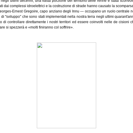
, negli ultimi decenni, una vasta porzione del territorio delle renne è stata sconvo
cati dai complessi idroelettrici e la costruzione di strade hanno causato la scomparsa
Georges-Ernest Gregoire, capo anziano degli Innu — occupano un ruolo centrale nella
ti di "sviluppo" che sono stati implementati nella nostra terra negli ultimi quarant
i controllare direttamente i nostri territori ed essere coinvolti nelle de cisioni c
e si spezzerà e «molti finiranno col soffrire».