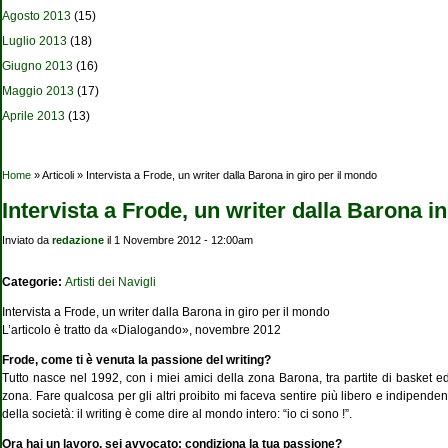
Agosto 2013
(15)
Luglio 2013
(18)
Giugno 2013
(16)
Maggio 2013
(17)
Aprile 2013
(13)
Tu sei qui
Home
» Articoli » Intervista a Frode, un writer dalla Barona in giro per il mondo
Intervista a Frode, un writer dalla Barona i
Inviato da
redazione
il 1 Novembre 2012 - 12:00am
Categorie:
Artisti dei Navigli
Intervista a Frode, un writer dalla Barona in giro per il mondo
L’articolo è tratto da «Dialogando», novembre 2012
Frode, come ti è venuta la passione del writing?
Tutto nasce nel 1992, con i miei amici della zona Barona, tra partite di basket ed u
zona. Fare qualcosa per gli altri proibito mi faceva sentire più libero e indipende
della società: il writing è come dire al mondo intero: “io ci sono !”.
Ora hai un lavoro, sei avvocato: condiziona la tua passione?