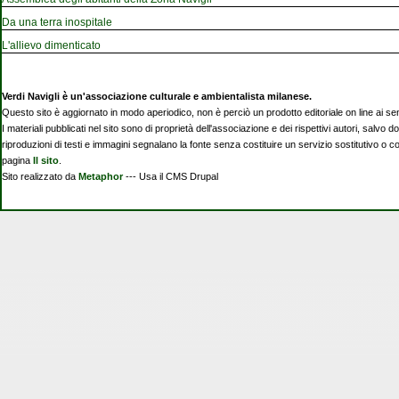
Da una terra inospitale
L'allievo dimenticato
Verdi Navigli è un'associazione culturale e ambientalista milanese.
Questo sito è aggiornato in modo aperiodico, non è perciò un prodotto editoriale on line ai se
I materiali pubblicati nel sito sono di proprietà dell'associazione e dei rispettivi autori, salvo d
riproduzioni di testi e immagini segnalano la fonte senza costituire un servizio sostitutivo o 
pagina
Il sito
.
Sito realizzato da
Metaphor
--- Usa il CMS Drupal