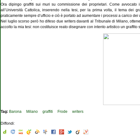
Ora dipingo graffiti sui muri su commissione dei proprietari. Come avvocato 
all’Università Cattolica, inserendo nella tesi, per la prima volta, il tema dei gr
praticamente sempre d’ufficio e ciò è portato ad aumentare i processi a carico dei w
Nel luglio scorso però ho difeso due writers davanti al Tribunale di Milano, otten
accolto la mia tesi: non costituisce reato disegnare con intento artistico un graff
Tag:
Barona
Milano
graffiti
Frode
writers
Diffondi: