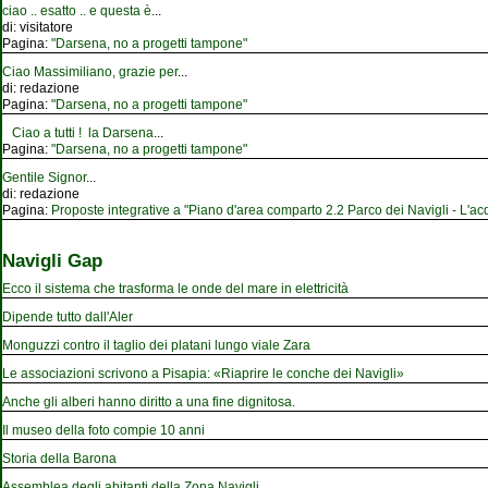
ciao .. esatto .. e questa è
...
di:
visitatore
Pagina:
"Darsena, no a progetti tampone"
Ciao Massimiliano, grazie per
...
di:
redazione
Pagina:
"Darsena, no a progetti tampone"
Ciao a tutti ! la Darsena
...
Pagina:
"Darsena, no a progetti tampone"
Gentile Signor
...
di:
redazione
Pagina:
Proposte integrative a "Piano d'area comparto 2.2 Parco dei Navigli - L'acqu
Navigli Gap
Ecco il sistema che trasforma le onde del mare in elettricità
Dipende tutto dall'Aler
Monguzzi contro il taglio dei platani lungo viale Zara
Le associazioni scrivono a Pisapia: «Riaprire le conche dei Navigli»
Anche gli alberi hanno diritto a una fine dignitosa.
Il museo della foto compie 10 anni
Storia della Barona
Assemblea degli abitanti della Zona Navigli