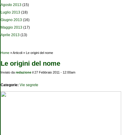
Agosto 2013
(15)
Luglio 2013
(18)
Giugno 2013
(16)
Maggio 2013
(17)
Aprile 2013
(13)
Tu sei qui
Home
» Articoli » Le origini del nome
Le origini del nome
Inviato da
redazione
il 27 Febbraio 2011 - 12:00am
Categorie:
Vie segrete