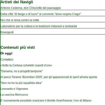
Artisti dei Navigli
Antonio Cederna, don Chisciotte del paesaggio
Dalla città "di fango e di lucro" al convento "dove respira il lago"
Noi che si rema contro la notte
Laboratorio per la cultura e le tradizioni milanesi e lombarde
Emergenti
Contenuti più visti
Di oggi:
Contattaci
«Sotto la Certosa scheletri coperti d’oro»
"Darsena, no a progetti tampone"
Al parco Teramo 'Boomilan 2005', per gli appassionati di sport all'aria aperta
"Non ne ho la più squallida idea"
Leonardo e Vigevano
La cascina Moncucco
E' nuovamente possibile scaricare il libretto GranPavese: l'oro di Milano