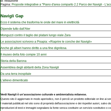
di:
redazione
Pagina:
Proposte integrative a "Piano d'area comparto 2.2 Parco dei Navigli - L'acqu
Navigli Gap
Ecco il sistema che trasforma le onde del mare in elettricità
Dipende tutto dall'Aler
Monguzzi contro il taglio dei platani lungo viale Zara
Le associazioni scrivono a Pisapia: «Riaprire le conche dei Navigli»
Anche gli alberi hanno diritto a una fine dignitosa.
Il museo della foto compie 10 anni
Storia della Barona
Assemblea degli abitanti della Zona Navigli
Da una terra inospitale
L'allievo dimenticato
Verdi Navigli è un'associazione culturale e ambientalista milanese.
Questo sito è aggiornato in modo aperiodico, non è perciò un prodotto editoriale on line ai se
I materiali pubblicati nel sito sono di proprietà dell'associazione e dei rispettivi autori, salvo d
riproduzioni di testi e immagini segnalano la fonte senza costituire un servizio sostitutivo o 