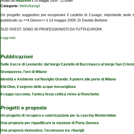
Inviato da
redazione
il 14 Maggio 2009 - 12:00am
Categorie:
MetroNavigli
Un progetto suggestivo per recuperare il castello di Cusago, importante sede st
pubblicato su <<Il Giorno>> il 14 maggio 2009. Di Davide Bortone.
SUD OVEST: SONO 30 PROFESSIONISTI DA TUTTA EUROPA
Leggi tutto
su Sei progetti per 4 Comuni: dall'idroscalo a Cusago, al quartiere per anziani e
coppie
Pubblicazioni
Sulle tracce di Leonardo: dal borgo Castello di Buccinasco al borgo San Cristo
Granpavese, l'oro di Milano
Identità e Ambiente sul Naviglio Grande: Il potere alle porte di Milano
Eid-Olon, il segreto delle acque meravigliose
Il ceppo racconta: l'antica festa celtica rivive al Ronchetto
Progetti e proposte
Un progetto di recupero e valorizzazione per la cascina Monterobbio
Una proposta per riqualificare la stazione di Porta Genova
Una proposta innovativa: l'ecomuseo tra i Navigli