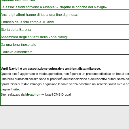
Le associazioni scrivono a Pisapia: «Riaprire le conche dei Navigli»
Anche gli alberi hanno diritto a una fine dignitosa.
Il museo della foto compie 10 anni
Storia della Barona
Assemblea degli abitanti della Zona Navigli
Da una terra inospitale
L'allievo dimenticato
Verdi Navigli è un'associazione culturale e ambientalista milanese.
Questo sito è aggiornato in modo aperiodico, non è perciò un prodotto editoriale on line ai se
I materiali pubblicati nel sito sono di proprietà dell'associazione e dei rispettivi autori, salvo d
riproduzioni di testi e immagini segnalano la fonte senza costituire un servizio sostitutivo o 
pagina
Il sito
.
Sito realizzato da
Metaphor
--- Usa il CMS Drupal