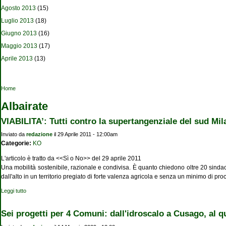
Agosto 2013
(15)
Luglio 2013
(18)
Giugno 2013
(16)
Maggio 2013
(17)
Aprile 2013
(13)
Tu sei qui
Home
Albairate
VIABILITA’: Tutti contro la supertangenziale del sud Mi
Inviato da
redazione
il 29 Aprile 2011 - 12:00am
Categorie:
KO
L'articolo è tratto da <<Sì o No>> del 29 aprile 2011
Una mobilità sostenibile, razionale e condivisa. È quanto chiedono oltre 20 sindac
dall'alto in un territorio pregiato di forte valenza agricola e senza un minimo di 
Leggi tutto
su VIABILITA’: Tutti contro la supertangenziale del sud Milano
Sei progetti per 4 Comuni: dall'idroscalo a Cusago, al q