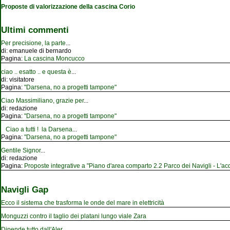
Proposte di valorizzazione della cascina Corio
Ultimi commenti
Per precisione, la parte
...
di:
emanuele di bernardo
Pagina:
La cascina Moncucco
ciao .. esatto .. e questa è
...
di:
visitatore
Pagina:
"Darsena, no a progetti tampone"
Ciao Massimiliano, grazie per
...
di:
redazione
Pagina:
"Darsena, no a progetti tampone"
Ciao a tutti ! la Darsena
...
Pagina:
"Darsena, no a progetti tampone"
Gentile Signor
...
di:
redazione
Pagina:
Proposte integrative a "Piano d'area comparto 2.2 Parco dei Navigli - L'acqu
Navigli Gap
Ecco il sistema che trasforma le onde del mare in elettricità
Monguzzi contro il taglio dei platani lungo viale Zara
Dipende tutto dall'Aler