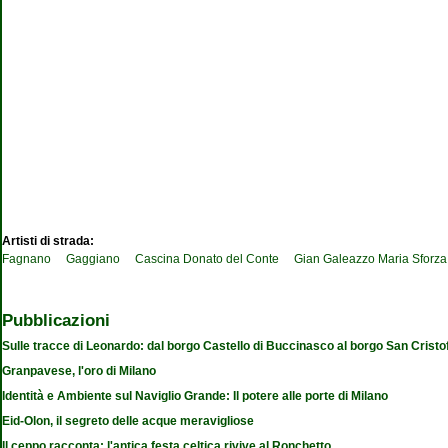
Artisti di strada:
Fagnano
Gaggiano
Cascina Donato del Conte
Gian Galeazzo Maria Sforza
Pubblicazioni
Sulle tracce di Leonardo: dal borgo Castello di Buccinasco al borgo San Cristo
Granpavese, l'oro di Milano
Identità e Ambiente sul Naviglio Grande: Il potere alle porte di Milano
Eid-Olon, il segreto delle acque meravigliose
Il ceppo racconta: l'antica festa celtica rivive al Ronchetto