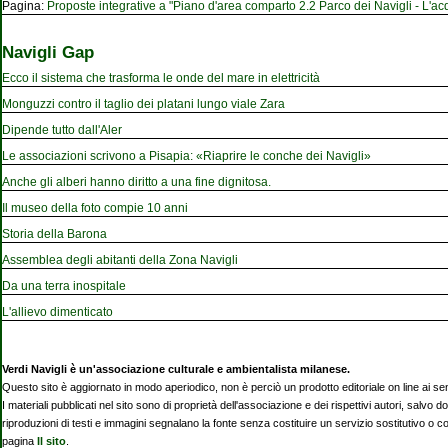
Pagina:
Proposte integrative a "Piano d'area comparto 2.2 Parco dei Navigli - L'acqu
Navigli Gap
Ecco il sistema che trasforma le onde del mare in elettricità
Monguzzi contro il taglio dei platani lungo viale Zara
Dipende tutto dall'Aler
Le associazioni scrivono a Pisapia: «Riaprire le conche dei Navigli»
Anche gli alberi hanno diritto a una fine dignitosa.
Il museo della foto compie 10 anni
Storia della Barona
Assemblea degli abitanti della Zona Navigli
Da una terra inospitale
L'allievo dimenticato
Verdi Navigli è un'associazione culturale e ambientalista milanese.
Questo sito è aggiornato in modo aperiodico, non è perciò un prodotto editoriale on line ai se
I materiali pubblicati nel sito sono di proprietà dell'associazione e dei rispettivi autori, salvo d
riproduzioni di testi e immagini segnalano la fonte senza costituire un servizio sostitutivo o 
pagina
Il sito
.