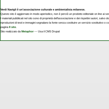
Verdi Navigli è un'associazione culturale e ambientalista milanese.
Questo sito è aggiornato in modo aperiodico, non è perciò un prodotto editoriale on line ai se
I materiali pubblicati nel sito sono di proprietà dell'associazione e dei rispettivi autori, salvo d
riproduzioni di testi e immagini segnalano la fonte senza costituire un servizio sostitutivo o 
pagina
Il sito
.
Sito realizzato da
Metaphor
--- Usa il CMS Drupal