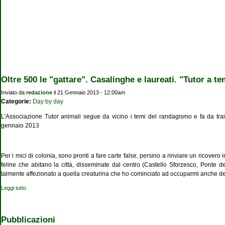
Oltre 500 le "gattare". Casalinghe e laureati. "Tutor a t
Inviato da
redazione
il 21 Gennaio 2013 - 12:00am
Categorie:
Day by day
L'Associazione Tutor animali segue da vicino i temi del randagismo e fa da trait
gennaio 2013
Per i mici di colonia, sono pronti a fare carte false, persino a rinviare un ricovero
feline che abitano la città, disseminate dal centro (Castello Sforzesco, Ponte de
talmente affezionato a quella creaturina che ho cominciato ad occuparmi anche de
Leggi tutto
su Oltre 500 le "gattare". Casalinghe e laureati. "Tutor a tempo pieno"
Pubblicazioni