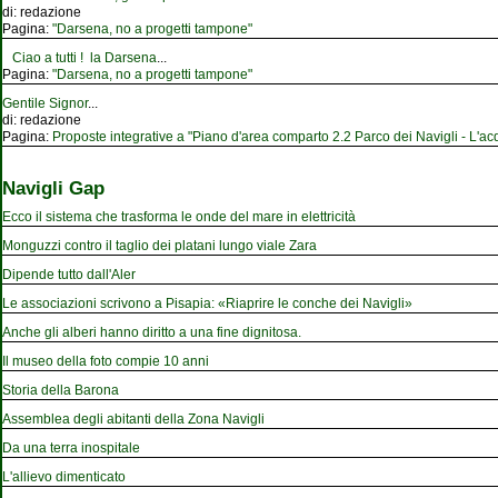
di:
redazione
Pagina:
"Darsena, no a progetti tampone"
Ciao a tutti ! la Darsena
...
Pagina:
"Darsena, no a progetti tampone"
Gentile Signor
...
di:
redazione
Pagina:
Proposte integrative a "Piano d'area comparto 2.2 Parco dei Navigli - L'acqu
Navigli Gap
Ecco il sistema che trasforma le onde del mare in elettricità
Monguzzi contro il taglio dei platani lungo viale Zara
Dipende tutto dall'Aler
Le associazioni scrivono a Pisapia: «Riaprire le conche dei Navigli»
Anche gli alberi hanno diritto a una fine dignitosa.
Il museo della foto compie 10 anni
Storia della Barona
Assemblea degli abitanti della Zona Navigli
Da una terra inospitale
L'allievo dimenticato