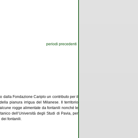
periodi precedenti
to dalla Fondazione Cariplo un contributo per il
ella pianura irrigua del Milanese. Il territorio
 alcune rogge alimentate da fontanili nonché le
anico dell’Università degli Studi di Pavia, per
 dei fontanili.