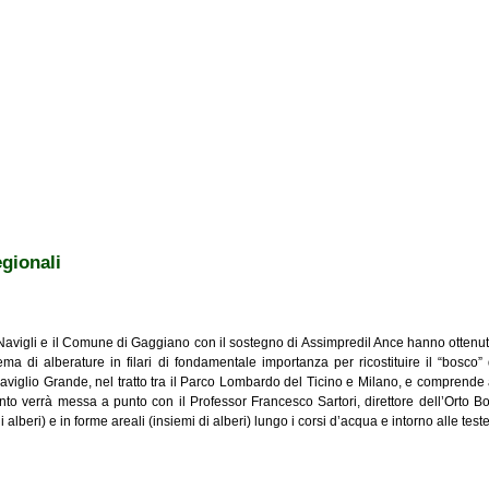
egionali
ei Navigli e il Comune di Gaggiano con il sostegno di Assimpredil Ance hanno ottenu
tema di alberature in filari di fondamentale importanza per ricostituire il “bosco” d
 Naviglio Grande, nel tratto tra il Parco Lombardo del Ticino e Milano, e comprende
nto verrà messa a punto con il Professor Francesco Sartori, direttore dell’Orto Bot
di alberi) e in forme areali (insiemi di alberi) lungo i corsi d’acqua e intorno alle teste