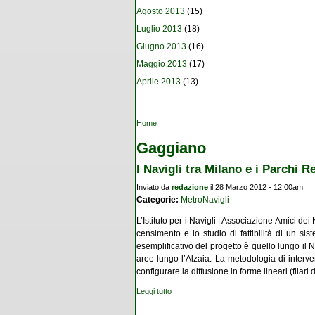
Agosto 2013
(15)
Luglio 2013
(18)
Giugno 2013
(16)
Maggio 2013
(17)
Aprile 2013
(13)
Tu sei qui
Home
Gaggiano
I Navigli tra Milano e i Parchi R
Inviato da
redazione
il 28 Marzo 2012 - 12:00am
Categorie:
MetroNavigli
L’Istituto per i Navigli | Associazione Amici d
censimento e lo studio di fattibilità di un sis
esemplificativo del progetto è quello lungo il
aree lungo l’Alzaia. La metodologia di interve
configurare la diffusione in forme lineari (filari 
Leggi tutto
su I Navigli tra Milano e i Parchi Regionali