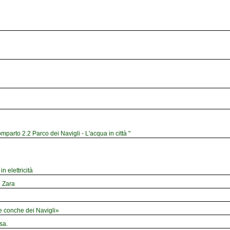
mparto 2.2 Parco dei Navigli - L'acqua in città "
n elettricità
e Zara
le conche dei Navigli»
sa.