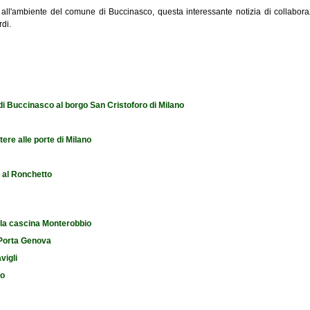
 all'ambiente del comune di Buccinasco, questa interessante notizia di collabor
di.
ogetto per i Navigli di Buccinasco, Corsico, Trezzano e Gaggiano
 di Buccinasco al borgo San Cristoforo di Milano
tere alle porte di Milano
e al Ronchetto
 la cascina Monterobbio
i Porta Genova
vigli
io