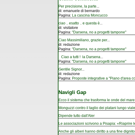
Per precisione, la parte
...
di:
emanuele di bernardo
Pagina:
La cascina Moncucco
ciao .. esatto .. e questa è
...
di:
visitatore
Pagina:
"Darsena, no a progetti tampone"
Ciao Massimiliano, grazie per
...
di:
redazione
Pagina:
"Darsena, no a progetti tampone"
Ciao a tutti ! la Darsena
...
Pagina:
"Darsena, no a progetti tampone"
Gentile Signor
...
di:
redazione
Pagina:
Proposte integrative a "Piano d'area co
Navigli Gap
Ecco il sistema che trasforma le onde del mare i
Monguzzi contro il taglio dei platani lungo vial
Dipende tutto dall'Aler
Le associazioni scrivono a Pisapia: «Riaprire 
Anche gli alberi hanno diritto a una fine dignito