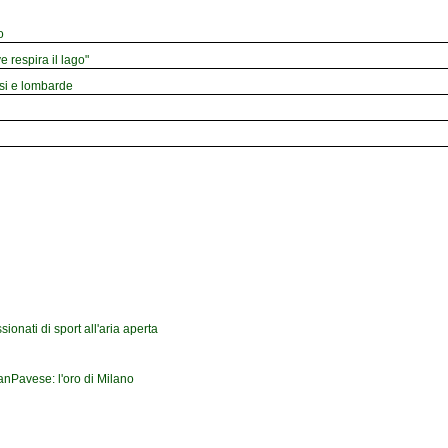
o
e respira il lago"
esi e lombarde
onati di sport all'aria aperta
ranPavese: l'oro di Milano