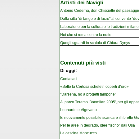
Artisti dei Navigli
Antonio Cederna, don Chisciotte del paesaggi
Dalla città "di fango e di lucro" al convento "dov
Laboratorio per la cultura e le tradizioni milan
Noi che si rema contro la notte
Quegli sguardi in scatola di Chiara Dynys
Contenuti più visti
Di oggi:
Contattaci
«Sotto la Certosa scheletri coperti d’oro»
"Darsena, no a progetti tampone"
Al parco Teramo 'Boomilan 2005', per gli appassi
Leonardo e Vigevano
E' nuovamente possibile scaricare il libretto G
Per le aree in degrado, idee "tecno" dali Usa
La cascina Moncucco