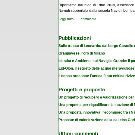
Riportiamo dal blog di Rino Pruiti, assessore
Navigli supportata dalla società Navigli Lombar
Leggi tutto
su Trasporti e comunicazioni pulite, il pr
1 commento
Pubblicazioni
Sulle tracce di Leonardo: dal borgo Castello
Granpavese, l'oro di Milano
Identità e Ambiente sul Naviglio Grande: Il po
Eid-Olon, il segreto delle acque meravigliose
Il ceppo racconta: l'antica festa celtica riviv
Progetti e proposte
Un progetto di recupero e valorizzazione per
Una proposta per riqualificare la stazione d
Una proposta innovativa: l'ecomuseo tra i Na
Proposte di valorizzazione della cascina Cor
Ultimi commenti