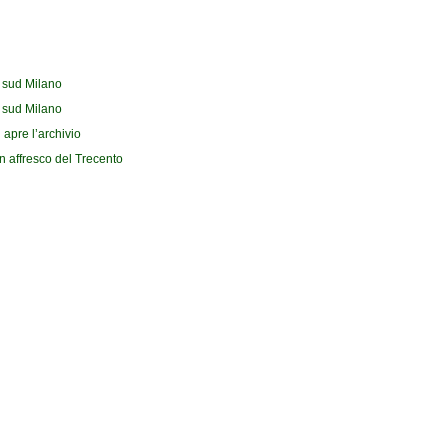
l sud Milano
l sud Milano
 apre l’archivio
n affresco del Trecento