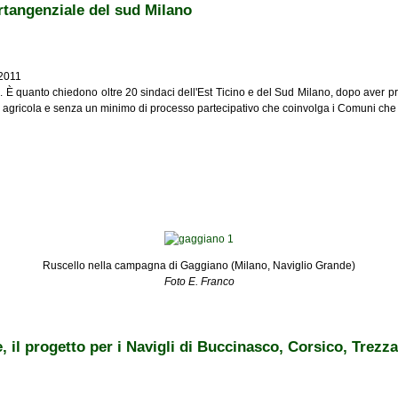
ertangenziale del sud Milano
 2011
. È quanto chiedono oltre 20 sindaci dell'Est Ticino e del Sud Milano, dopo aver p
lenza agricola e senza un minimo di processo partecipativo che coinvolga i Comuni che
ziale del sud Milano
Ruscello nella campagna di Gaggiano (Milano, Naviglio Grande)
Foto E. Franco
, il progetto per i Navigli di Buccinasco, Corsico, Trez