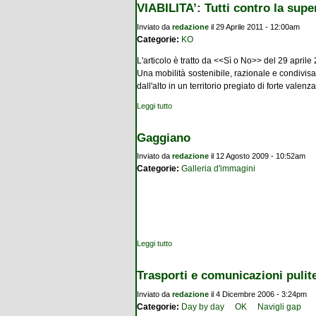
VIABILITA’: Tutti contro la sup
Inviato da
redazione
il 29 Aprile 2011 - 12:00am
Categorie:
KO
L'articolo è tratto da <<Sì o No>> del 29 aprile
Una mobilità sostenibile, razionale e condivisa
dall'alto in un territorio pregiato di forte va
Leggi tutto
su VIABILITA’: Tutti contro la supertangen
Gaggiano
Inviato da
redazione
il 12 Agosto 2009 - 10:52am
Categorie:
Galleria d'immagini
Leggi tutto
su Gaggiano
Trasporti e comunicazioni pulite
Inviato da
redazione
il 4 Dicembre 2006 - 3:24pm
Categorie:
Day by day
OK
Navigli gap