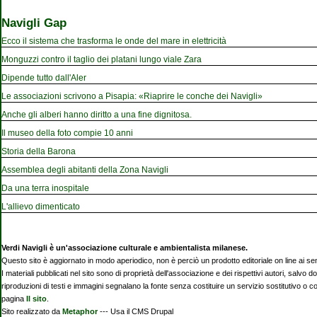
Navigli Gap
Ecco il sistema che trasforma le onde del mare in elettricità
Monguzzi contro il taglio dei platani lungo viale Zara
Dipende tutto dall'Aler
Le associazioni scrivono a Pisapia: «Riaprire le conche dei Navigli»
Anche gli alberi hanno diritto a una fine dignitosa.
Il museo della foto compie 10 anni
Storia della Barona
Assemblea degli abitanti della Zona Navigli
Da una terra inospitale
L'allievo dimenticato
Verdi Navigli è un'associazione culturale e ambientalista milanese.
Questo sito è aggiornato in modo aperiodico, non è perciò un prodotto editoriale on line ai se
I materiali pubblicati nel sito sono di proprietà dell'associazione e dei rispettivi autori, salvo d
riproduzioni di testi e immagini segnalano la fonte senza costituire un servizio sostitutivo o 
pagina
Il sito
.
Sito realizzato da
Metaphor
--- Usa il CMS Drupal