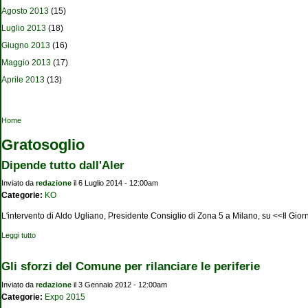
Agosto 2013
(15)
Luglio 2013
(18)
Giugno 2013
(16)
Maggio 2013
(17)
Aprile 2013
(13)
Tu sei qui
Home
Gratosoglio
Dipende tutto dall'Aler
Inviato da
redazione
il 6 Luglio 2014 - 12:00am
Categorie:
KO
L'intervento di Aldo Ugliano, Presidente Consiglio di Zona 5 a Milano, su <<Il Gior
Leggi tutto
su Dipende tutto dall'Aler
Gli sforzi del Comune per rilanciare le periferie
Inviato da
redazione
il 3 Gennaio 2012 - 12:00am
Categorie:
Expo 2015