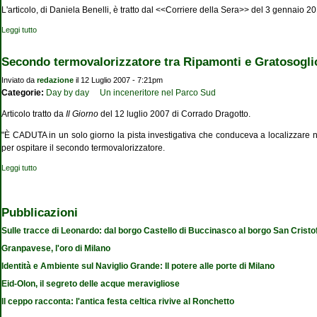
L'articolo, di Daniela Benelli, è tratto dal <<Corriere della Sera>> del 3 gennaio 2
Leggi tutto
su Gli sforzi del Comune per rilanciare le periferie
Secondo termovalorizzatore tra Ripamonti e Gratosogli
Inviato da
redazione
il 12 Luglio 2007 - 7:21pm
Categorie:
Day by day
Un inceneritore nel Parco Sud
A
rticolo tratto da
Il Giorno
del 12 luglio 2007
di Corrado Dragotto.
"È CADUTA in un solo giorno la pista investigativa che conduceva a localizzare ne
per ospitare il secondo termovalorizzatore.
Leggi tutto
su Secondo termovalorizzatore tra Ripamonti e Gratosoglio
Pubblicazioni
Sulle tracce di Leonardo: dal borgo Castello di Buccinasco al borgo San Cristo
Granpavese, l'oro di Milano
Identità e Ambiente sul Naviglio Grande: Il potere alle porte di Milano
Eid-Olon, il segreto delle acque meravigliose
Il ceppo racconta: l'antica festa celtica rivive al Ronchetto