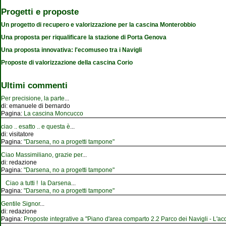
Progetti e proposte
Un progetto di recupero e valorizzazione per la cascina Monterobbio
Una proposta per riqualificare la stazione di Porta Genova
Una proposta innovativa: l'ecomuseo tra i Navigli
Proposte di valorizzazione della cascina Corio
Ultimi commenti
Per precisione, la parte
...
di:
emanuele di bernardo
Pagina:
La cascina Moncucco
ciao .. esatto .. e questa è
...
di:
visitatore
Pagina:
"Darsena, no a progetti tampone"
Ciao Massimiliano, grazie per
...
di:
redazione
Pagina:
"Darsena, no a progetti tampone"
Ciao a tutti ! la Darsena
...
Pagina:
"Darsena, no a progetti tampone"
Gentile Signor
...
di:
redazione
Pagina:
Proposte integrative a "Piano d'area comparto 2.2 Parco dei Navigli - L'acqu