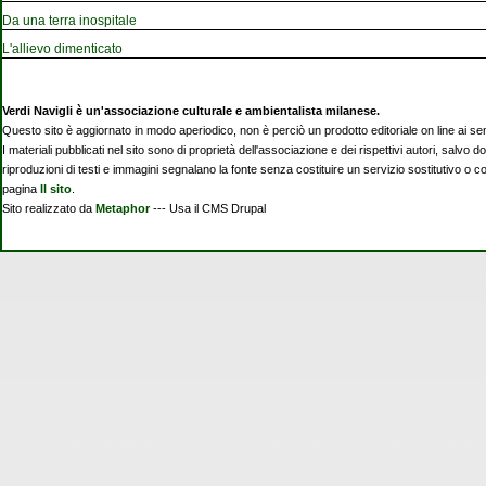
Da una terra inospitale
L'allievo dimenticato
Verdi Navigli è un'associazione culturale e ambientalista milanese.
Questo sito è aggiornato in modo aperiodico, non è perciò un prodotto editoriale on line ai se
I materiali pubblicati nel sito sono di proprietà dell'associazione e dei rispettivi autori, salvo d
riproduzioni di testi e immagini segnalano la fonte senza costituire un servizio sostitutivo o 
pagina
Il sito
.
Sito realizzato da
Metaphor
--- Usa il CMS Drupal