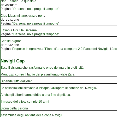
ciao .. esatto .. e questa è
...
di:
visitatore
Pagina:
"Darsena, no a progetti tampone"
Ciao Massimiliano, grazie per
...
di:
redazione
Pagina:
"Darsena, no a progetti tampone"
Ciao a tutti ! la Darsena
...
Pagina:
"Darsena, no a progetti tampone"
Gentile Signor
...
di:
redazione
Pagina:
Proposte integrative a "Piano d'area comparto 2.2 Parco dei Navigli - L'acqu
Navigli Gap
Ecco il sistema che trasforma le onde del mare in elettricità
Monguzzi contro il taglio dei platani lungo viale Zara
Dipende tutto dall'Aler
Le associazioni scrivono a Pisapia: «Riaprire le conche dei Navigli»
Anche gli alberi hanno diritto a una fine dignitosa.
Il museo della foto compie 10 anni
Storia della Barona
Assemblea degli abitanti della Zona Navigli