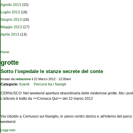
Agosto 2013
(15)
Luglio 2013
(18)
Giugno 2013
(16)
Maggio 2013
(17)
Aprile 2013
(13)
Tu sei qui
Home
grotte
Sotto l'ospedale le stanze secrete del conte
Inviato da
redazione
il 22 Marzo 2012 - 12:00am
Categorie:
Eventi
Percorsi tra i Navigli
CERNUSCO: Nel weekend apertura straordinaria delle misteriose grotte. Ma i posti 
L'articolo è tratto da <<Cronaca Qui>> del 22 marzo 2012
Via Uboldo a Cernusco sul Naviglio, in pieno centro storico e all'interno del parc
weekend.
Leggi tutto
su Sotto l'ospedale le stanze secrete del conte