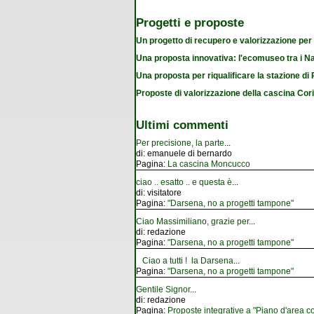
Progetti e proposte
Un progetto di recupero e valorizzazione per
Una proposta innovativa: l'ecomuseo tra i Na
Una proposta per riqualificare la stazione d
Proposte di valorizzazione della cascina Cor
Ultimi commenti
Per precisione, la parte
...
di:
emanuele di bernardo
Pagina:
La cascina Moncucco
ciao .. esatto .. e questa è
...
di:
visitatore
Pagina:
"Darsena, no a progetti tampone"
Ciao Massimiliano, grazie per
...
di:
redazione
Pagina:
"Darsena, no a progetti tampone"
Ciao a tutti ! la Darsena
...
Pagina:
"Darsena, no a progetti tampone"
Gentile Signor
...
di:
redazione
Pagina:
Proposte integrative a "Piano d'area co