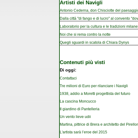
Artisti dei Navigli
Antonio Cederna, don Chisciotte del paesaggi
Dalla città "di fango e di lucro" al convento "dov
Laboratorio per la cultura e le tradizioni milan
Noi che si rema contro la notte
Quegli sguardi in scatola di Chiara Dynys
Contenuti più visti
Di oggi:
Contattaci
Tre milioni di Euro per rilanciare i Navigli
1938, addio a Moretti progettista del futuro
La cascina Moncucco
Il giardino di Pantelleria
Un vento lieve udii
Martina, pittrice di Brera e architetto del Pirello
L'artista sarà l’eroe del 2015