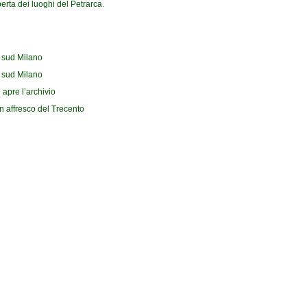
erta dei luoghi del Petrarca.
l sud Milano
l sud Milano
 apre l’archivio
n affresco del Trecento