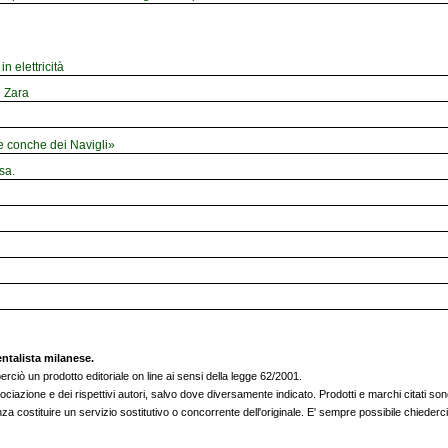
n elettricità
e Zara
le conche dei Navigli»
sa.
entalista milanese.
rciò un prodotto editoriale on line ai sensi della legge 62/2001.
sociazione e dei rispettivi autori, salvo dove diversamente indicato. Prodotti e marchi citati sono 
nza costituire un servizio sostitutivo o concorrente dell'originale. E' sempre possibile chieder