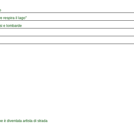
o
e respira il lago"
esi e lombarde
ne è diventata artista di strada