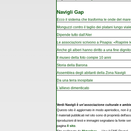
Navigli Gap
Ecco il sistema che trasforma le onde del mare i
Monguzzi contro il taglio dei platani lungo vial
Dipende tutto dall'Aler
Le associazioni scrivono a Pisapia: «Riaprire 
Anche gli alberi hanno diritto a una fine dignito
Il museo della foto compie 10 anni
Storia della Barona
Assemblea degli abitanti della Zona Navigli
Da una terra inospitale
L'allievo dimenticato
Verdi Navigli è un'associazione culturale e ambi
Questo sito è aggiornato in modo aperiodico, non è pe
I materiali pubblicati nel sito sono di proprietà dell'as
riproduzioni di testi e immagini segnalano la fonte se
pagina
Il sito
.