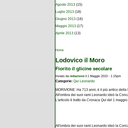
Agosto 2013
(15)
Luglio 2013
(18)
Giugno 2013
(16)
Maggio 2013
(17)
Aprile 2013
(13)
Tu sei qui
Home
Lodovico il Moro
Fiorito il glicine secolare
Inviato da
redazione
il 1 Maggio 2010 - 1:15pm
Categorie:
Qui Leonardo
MORIVIONE: Ha 713 anni, è il più antico della
All'ombra dei suoi rami Leonardo ideò la Conc
L'articolo è tratto da
Cronaca Qui
del 1 maggio
All'ombra dei suoi rami Leonardo ideò la Conca.