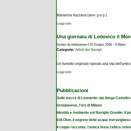
Marianna Vazzana (serv. p e p.)
Leggi tutto
su Fiorito il glicine secolare
Una giornata di Lodovico il Mor
Inviato da
redazione
il 20 Giugno 2006 - 4:06pm
Categorie:
Artisti dei Navigli
Un fumetto originale ispirato alla vita dell'antic
Leggi tutto
su Una giornata di Lodovico il Moro
Pubblicazioni
Sulle tracce di Leonardo: dal borgo Castello
Granpavese, l'oro di Milano
Identità e Ambiente sul Naviglio Grande: Il po
Eid-Olon, il segreto delle acque meravigliose
Il ceppo racconta: l'antica festa celtica riviv