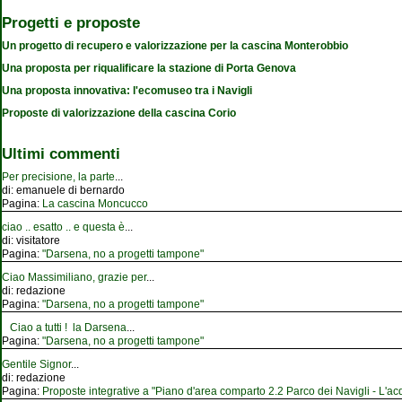
Progetti e proposte
Un progetto di recupero e valorizzazione per la cascina Monterobbio
Una proposta per riqualificare la stazione di Porta Genova
Una proposta innovativa: l'ecomuseo tra i Navigli
Proposte di valorizzazione della cascina Corio
Ultimi commenti
Per precisione, la parte
...
di:
emanuele di bernardo
Pagina:
La cascina Moncucco
ciao .. esatto .. e questa è
...
di:
visitatore
Pagina:
"Darsena, no a progetti tampone"
Ciao Massimiliano, grazie per
...
di:
redazione
Pagina:
"Darsena, no a progetti tampone"
Ciao a tutti ! la Darsena
...
Pagina:
"Darsena, no a progetti tampone"
Gentile Signor
...
di:
redazione
Pagina:
Proposte integrative a "Piano d'area comparto 2.2 Parco dei Navigli - L'acqu