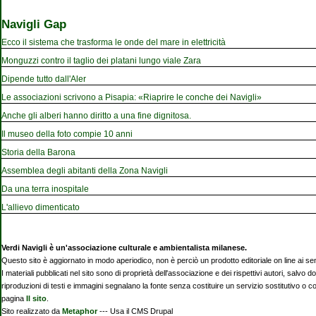
Navigli Gap
Ecco il sistema che trasforma le onde del mare in elettricità
Monguzzi contro il taglio dei platani lungo viale Zara
Dipende tutto dall'Aler
Le associazioni scrivono a Pisapia: «Riaprire le conche dei Navigli»
Anche gli alberi hanno diritto a una fine dignitosa.
Il museo della foto compie 10 anni
Storia della Barona
Assemblea degli abitanti della Zona Navigli
Da una terra inospitale
L'allievo dimenticato
Verdi Navigli è un'associazione culturale e ambientalista milanese.
Questo sito è aggiornato in modo aperiodico, non è perciò un prodotto editoriale on line ai se
I materiali pubblicati nel sito sono di proprietà dell'associazione e dei rispettivi autori, salvo d
riproduzioni di testi e immagini segnalano la fonte senza costituire un servizio sostitutivo o 
pagina
Il sito
.
Sito realizzato da
Metaphor
--- Usa il CMS Drupal