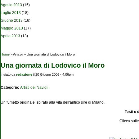
Agosto 2013
(15)
Luglio 2013
(18)
Giugno 2013
(16)
Maggio 2013
(17)
Aprile 2013
(13)
Tu sei qui
Home
» Articoli » Una giornata di Lodovico il Moro
Una giornata di Lodovico il Moro
Inviato da
redazione
il 20 Giugno 2006 - 4:06pm
Categorie:
Artisti dei Navigli
Un fumetto originale ispirato alla vita dell'antico sire di Milano.
Testi e 
Clicca sull