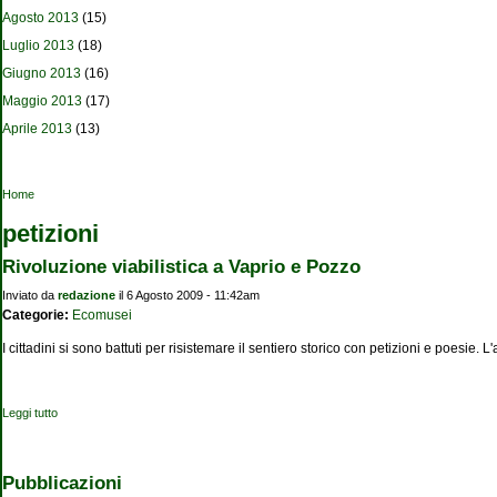
Agosto 2013
(15)
Luglio 2013
(18)
Giugno 2013
(16)
Maggio 2013
(17)
Aprile 2013
(13)
Tu sei qui
Home
petizioni
Rivoluzione viabilistica a Vaprio e Pozzo
Inviato da
redazione
il 6 Agosto 2009 - 11:42am
Categorie:
Ecomusei
I cittadini si sono battuti per risistemare il sentiero storico con petizioni e poesie. L'
Leggi tutto
su Rivoluzione viabilistica a Vaprio e Pozzo
Pubblicazioni