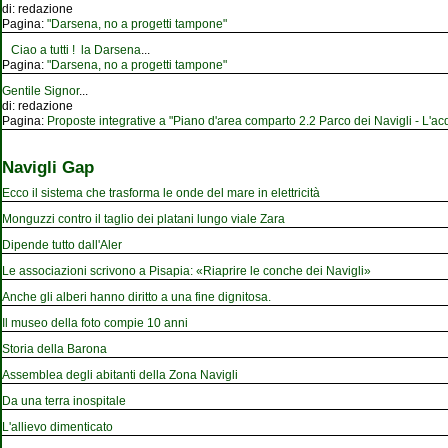
di:
redazione
Pagina:
"Darsena, no a progetti tampone"
Ciao a tutti ! la Darsena
...
Pagina:
"Darsena, no a progetti tampone"
Gentile Signor
...
di:
redazione
Pagina:
Proposte integrative a "Piano d'area comparto 2.2 Parco dei Navigli - L'acqu
Navigli Gap
Ecco il sistema che trasforma le onde del mare in elettricità
Monguzzi contro il taglio dei platani lungo viale Zara
Dipende tutto dall'Aler
Le associazioni scrivono a Pisapia: «Riaprire le conche dei Navigli»
Anche gli alberi hanno diritto a una fine dignitosa.
Il museo della foto compie 10 anni
Storia della Barona
Assemblea degli abitanti della Zona Navigli
Da una terra inospitale
L'allievo dimenticato