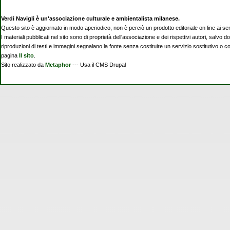
Verdi Navigli è un'associazione culturale e ambientalista milanese.
Questo sito è aggiornato in modo aperiodico, non è perciò un prodotto editoriale on line ai se
I materiali pubblicati nel sito sono di proprietà dell'associazione e dei rispettivi autori, salvo d
riproduzioni di testi e immagini segnalano la fonte senza costituire un servizio sostitutivo o 
pagina
Il sito
.
Sito realizzato da
Metaphor
--- Usa il CMS Drupal