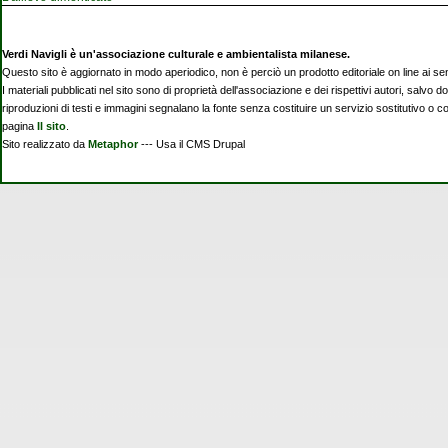
Verdi Navigli è un'associazione culturale e ambientalista milanese.
Questo sito è aggiornato in modo aperiodico, non è perciò un prodotto editoriale on line ai se
I materiali pubblicati nel sito sono di proprietà dell'associazione e dei rispettivi autori, salvo d
riproduzioni di testi e immagini segnalano la fonte senza costituire un servizio sostitutivo o 
pagina
Il sito
.
Sito realizzato da
Metaphor
--- Usa il CMS Drupal