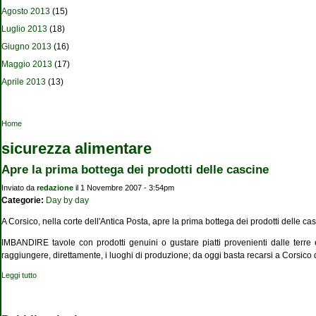
Agosto 2013
(15)
Luglio 2013
(18)
Giugno 2013
(16)
Maggio 2013
(17)
Aprile 2013
(13)
Tu sei qui
Home
sicurezza alimentare
Apre la prima bottega dei prodotti delle cascine
Inviato da
redazione
il 1 Novembre 2007 - 3:54pm
Categorie:
Day by day
A Corsico, nella corte dell'Antica Posta, apre la prima bottega dei prodotti delle casc
IMBANDIRE tavole con prodotti genuini o gustare piatti provenienti dalle terre 
raggiungere, direttamente, i luoghi di produzione; da oggi basta recarsi a Corsico
Leggi tutto
su Apre la prima bottega dei prodotti delle cascine