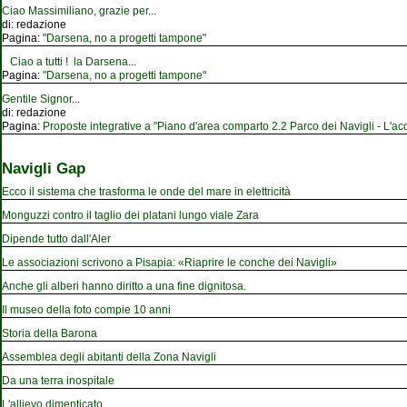
Ciao Massimiliano, grazie per
...
di:
redazione
Pagina:
"Darsena, no a progetti tampone"
Ciao a tutti ! la Darsena
...
Pagina:
"Darsena, no a progetti tampone"
Gentile Signor
...
di:
redazione
Pagina:
Proposte integrative a "Piano d'area comparto 2.2 Parco dei Navigli - L'acqu
Navigli Gap
Ecco il sistema che trasforma le onde del mare in elettricità
Monguzzi contro il taglio dei platani lungo viale Zara
Dipende tutto dall'Aler
Le associazioni scrivono a Pisapia: «Riaprire le conche dei Navigli»
Anche gli alberi hanno diritto a una fine dignitosa.
Il museo della foto compie 10 anni
Storia della Barona
Assemblea degli abitanti della Zona Navigli
Da una terra inospitale
L'allievo dimenticato