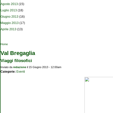
Agosto 2013
(15)
Luglio 2013
(18)
Giugno 2013
(16)
Maggio 2013
(17)
Aprile 2013
(13)
Tu sei qui
Home
Val Bregaglia
Viaggi filosofici
Inviato da
redazione
il 15 Giugno 2013 - 12:00am
Categorie:
Eventi