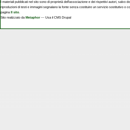
I materiali pubblicati nel sito sono di proprietà dell'associazione e dei rispettivi autori, salvo d
riproduzioni di testi e immagini segnalano la fonte senza costituire un servizio sostitutivo o 
pagina
Il sito
.
Sito realizzato da
Metaphor
--- Usa il CMS Drupal