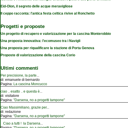
Eid-Olon, il segreto delle acque meravigliose
Il ceppo racconta: l'antica festa celtica rivive al Ronchetto
Progetti e proposte
Un progetto di recupero e valorizzazione per la cascina Monterobbio
Una proposta innovativa: l'ecomuseo tra i Navigli
Una proposta per riqualificare la stazione di Porta Genova
Proposte di valorizzazione della cascina Corio
Ultimi commenti
Per precisione, la parte
...
di:
emanuele di bernardo
Pagina:
La cascina Moncucco
ciao .. esatto .. e questa è
...
di:
visitatore
Pagina:
"Darsena, no a progetti tampone"
Ciao Massimiliano, grazie per
...
di:
redazione
Pagina:
"Darsena, no a progetti tampone"
Ciao a tutti ! la Darsena
...
Pagina:
"Darsena, no a progetti tampone"