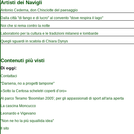
Artisti dei Navigli
Antonio Cederna, don Chisciotte del paesaggio
Dalla città "di fango e di lucro" al convento "dove respira il lago"
Noi che si rema contro la notte
Laboratorio per la cultura e le tradizioni milanesi e lombarde
Quegli sguardi in scatola di Chiara Dynys
Contenuti più visti
Di oggi:
Contattaci
"Darsena, no a progetti tampone"
«Sotto la Certosa scheletri coperti d’oro»
Al parco Teramo 'Boomilan 2005', per gli appassionati di sport all'aria aperta
La cascina Moncucco
Leonardo e Vigevano
"Non ne ho la più squallida idea"
Il sito