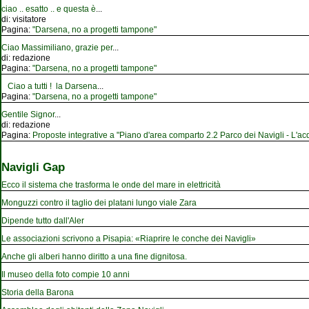
ciao .. esatto .. e questa è
...
di:
visitatore
Pagina:
"Darsena, no a progetti tampone"
Ciao Massimiliano, grazie per
...
di:
redazione
Pagina:
"Darsena, no a progetti tampone"
Ciao a tutti ! la Darsena
...
Pagina:
"Darsena, no a progetti tampone"
Gentile Signor
...
di:
redazione
Pagina:
Proposte integrative a "Piano d'area comparto 2.2 Parco dei Navigli - L'acqu
Navigli Gap
Ecco il sistema che trasforma le onde del mare in elettricità
Monguzzi contro il taglio dei platani lungo viale Zara
Dipende tutto dall'Aler
Le associazioni scrivono a Pisapia: «Riaprire le conche dei Navigli»
Anche gli alberi hanno diritto a una fine dignitosa.
Il museo della foto compie 10 anni
Storia della Barona