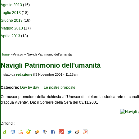
Agosto 2013
(15)
Luglio 2013
(18)
Giugno 2013
(16)
Maggio 2013
(17)
Aprile 2013
(13)
Tu sei qui
Home
» Articoli » Navigli Patrimonio dell'umanità
Navigli Patrimonio dell'umanità
Inviato da
redazione
il 3 Novembre 2001 - 11:13am
Categorie:
Day by day
Le nostre proposte
Cernusco promotore della richiesta all'Unesco di tutelare la storica rete di cana
d'acqua vivente". Da: il Corriere della Sera del 03/11/2001
Diffondi: