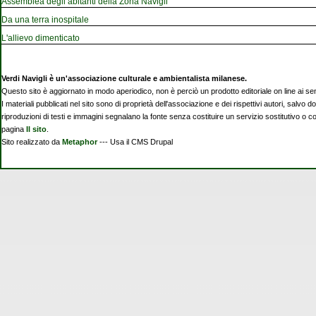
Assemblea degli abitanti della Zona Navigli
Da una terra inospitale
L'allievo dimenticato
Verdi Navigli è un'associazione culturale e ambientalista milanese.
Questo sito è aggiornato in modo aperiodico, non è perciò un prodotto editoriale on line ai se
I materiali pubblicati nel sito sono di proprietà dell'associazione e dei rispettivi autori, salvo d
riproduzioni di testi e immagini segnalano la fonte senza costituire un servizio sostitutivo o 
pagina
Il sito
.
Sito realizzato da
Metaphor
--- Usa il CMS Drupal