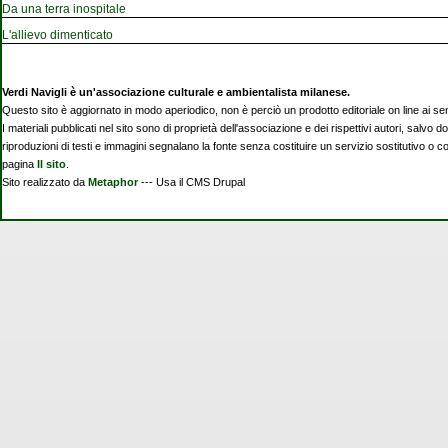
Da una terra inospitale
L'allievo dimenticato
Verdi Navigli è un'associazione culturale e ambientalista milanese.
Questo sito è aggiornato in modo aperiodico, non è perciò un prodotto editoriale on line ai se
I materiali pubblicati nel sito sono di proprietà dell'associazione e dei rispettivi autori, salvo d
riproduzioni di testi e immagini segnalano la fonte senza costituire un servizio sostitutivo o 
pagina
Il sito
.
Sito realizzato da
Metaphor
--- Usa il CMS Drupal