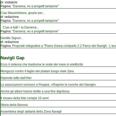
di:
visitatore
Pagina:
"Darsena, no a progetti tampone"
Ciao Massimiliano, grazie per
...
di:
redazione
Pagina:
"Darsena, no a progetti tampone"
Ciao a tutti ! la Darsena
...
Pagina:
"Darsena, no a progetti tampone"
Gentile Signor
...
di:
redazione
Pagina:
Proposte integrative a "Piano d'area comparto 2.2 Parco dei Navigli - L'acqu
Navigli Gap
Ecco il sistema che trasforma le onde del mare in elettricità
Monguzzi contro il taglio dei platani lungo viale Zara
Dipende tutto dall'Aler
Le associazioni scrivono a Pisapia: «Riaprire le conche dei Navigli»
Anche gli alberi hanno diritto a una fine dignitosa.
Il museo della foto compie 10 anni
Storia della Barona
Assemblea degli abitanti della Zona Navigli