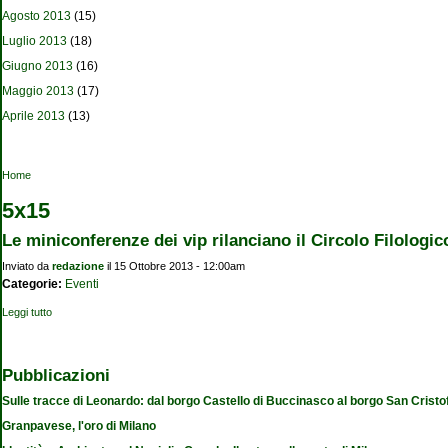
Agosto 2013
(15)
Luglio 2013
(18)
Giugno 2013
(16)
Maggio 2013
(17)
Aprile 2013
(13)
Tu sei qui
Home
5x15
Le miniconferenze dei vip rilanciano il Circolo Filologic
Inviato da
redazione
il 15 Ottobre 2013 - 12:00am
Categorie:
Eventi
Leggi tutto
su Le miniconferenze dei vip rilanciano il Circolo Filologico
Pubblicazioni
Sulle tracce di Leonardo: dal borgo Castello di Buccinasco al borgo San Cristo
Granpavese, l'oro di Milano