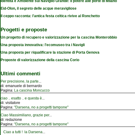
Identità e Ambiente sul Naviglio Grande: Il potere alle porte di Milano
Eid-Olon, il segreto delle acque meravigliose
Il ceppo racconta: l'antica festa celtica rivive al Ronchetto
Progetti e proposte
Un progetto di recupero e valorizzazione per la cascina Monterobbio
Una proposta innovativa: l'ecomuseo tra i Navigli
Una proposta per riqualificare la stazione di Porta Genova
Proposte di valorizzazione della cascina Corio
Ultimi commenti
Per precisione, la parte
...
di:
emanuele di bernardo
Pagina:
La cascina Moncucco
ciao .. esatto .. e questa è
...
di:
visitatore
Pagina:
"Darsena, no a progetti tampone"
Ciao Massimiliano, grazie per
...
di:
redazione
Pagina:
"Darsena, no a progetti tampone"
Ciao a tutti ! la Darsena
...