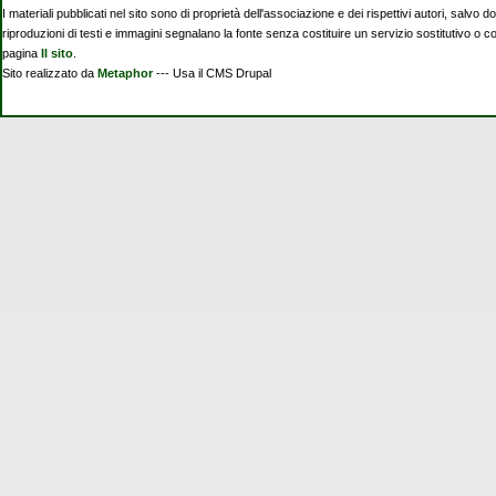
I materiali pubblicati nel sito sono di proprietà dell'associazione e dei rispettivi autori, salvo d
riproduzioni di testi e immagini segnalano la fonte senza costituire un servizio sostitutivo o 
pagina
Il sito
.
Sito realizzato da
Metaphor
--- Usa il CMS Drupal