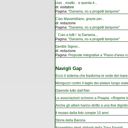
ciao .. esatto .. e questa è
...
di:
visitatore
Pagina:
"Darsena, no a progetti tampone"
Ciao Massimiliano, grazie per
...
di:
redazione
Pagina:
"Darsena, no a progetti tampone"
Ciao a tutti ! la Darsena
...
Pagina:
"Darsena, no a progetti tampone"
Gentile Signor
...
di:
redazione
Pagina:
Proposte integrative a "Piano d'area co
Navigli Gap
Ecco il sistema che trasforma le onde del mare i
Monguzzi contro il taglio dei platani lungo vial
Dipende tutto dall'Aler
Le associazioni scrivono a Pisapia: «Riaprire 
Anche gli alberi hanno diritto a una fine dignito
Il museo della foto compie 10 anni
Storia della Barona
Assemblea degli abitanti della Zona Navigli