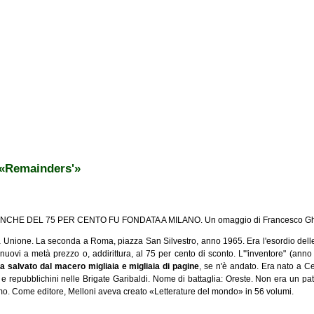
i «Remainders'»
NCHE DEL 75 PER CENTO FU FONDATA A MILANO. Un omaggio di Francesco Ghi
 Unione. La seconda a Roma, piazza San Silvestro, anno 1965. Era l'esordio delle
 nuovi a metà prezzo o, addirittura, al 75 per cento di sconto. L'"inventore" (ann
a salvato dal macero migliaia e migliaia di pagine
, se n'è andato. Era nato a C
i e repubblichini nelle Brigate Garibaldi. Nome di battaglia: Oreste. Non era un pat
ismo. Come editore, Melloni aveva creato «Letterature del mondo» in 56 volumi.
nders'»