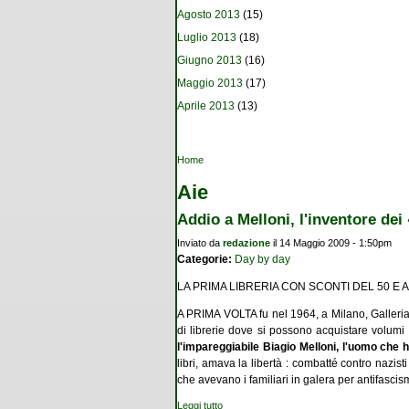
Agosto 2013
(15)
Luglio 2013
(18)
Giugno 2013
(16)
Maggio 2013
(17)
Aprile 2013
(13)
Tu sei qui
Home
Aie
Addio a Melloni, l'inventore de
Inviato da
redazione
il 14 Maggio 2009 - 1:50pm
Categorie:
Day by day
LA PRIMA LIBRERIA CON SCONTI DEL 50 E A
A PRIMA VOLTA fu nel 1964, a Milano, Galleria
di librerie dove si possono acquistare volumi
l'impareggiabile Biagio Melloni,
l'uomo che h
libri, amava la libertà : combatté contro nazist
che avevano i familiari in galera per antifasc
Leggi tutto
su Addio a Melloni, l'inventore dei «Remai