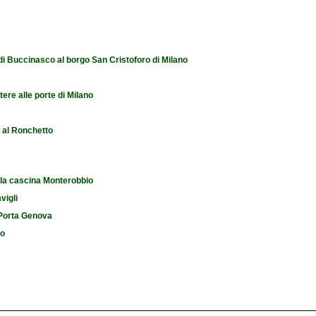
 di Buccinasco al borgo San Cristoforo di Milano
tere alle porte di Milano
e al Ronchetto
 la cascina Monterobbio
vigli
i Porta Genova
io