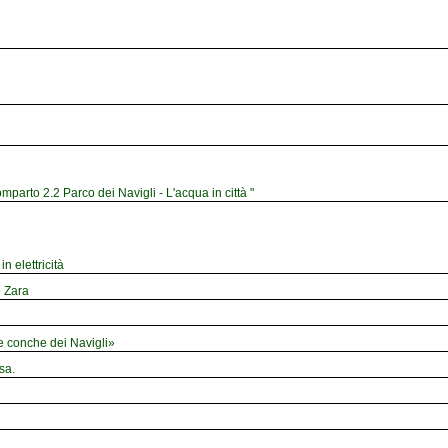
mparto 2.2 Parco dei Navigli - L'acqua in città "
n elettricità
e Zara
le conche dei Navigli»
sa.