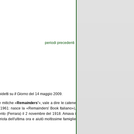
periodi precedenti
detti su
Il Giorno
del 14 maggio 2009.
 mitiche «
Remainders'
», vale a dire le catene
o 1961: nasce la «Remainders' Book Italiano»),
ento (Ferrara) il 2 novembre del 1918. Amava i
riota dell'ultima ora e aiutò moltissime famiglie