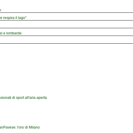
o
e respira il lago"
esi e lombarde
onati di sport all'aria aperta
ranPavese: l'oro di Milano