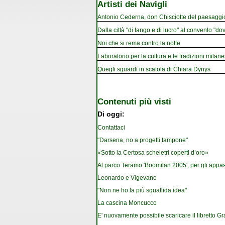
Artisti dei Navigli
Antonio Cederna, don Chisciotte del paesaggi
Dalla città "di fango e di lucro" al convento "dov
Noi che si rema contro la notte
Laboratorio per la cultura e le tradizioni milan
Quegli sguardi in scatola di Chiara Dynys
Contenuti più visti
Di oggi:
Contattaci
"Darsena, no a progetti tampone"
«Sotto la Certosa scheletri coperti d’oro»
Al parco Teramo 'Boomilan 2005', per gli appassi
Leonardo e Vigevano
"Non ne ho la più squallida idea"
La cascina Moncucco
E' nuovamente possibile scaricare il libretto G