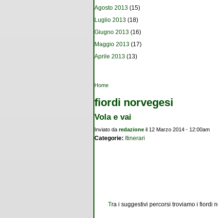
Agosto 2013
(15)
Luglio 2013
(18)
Giugno 2013
(16)
Maggio 2013
(17)
Aprile 2013
(13)
Tu sei qui
Home
fiordi norvegesi
Vola e vai
Inviato da
redazione
il 12 Marzo 2014 - 12:00am
Categorie:
Itinerari
T
ra i suggestivi percorsi troviamo i fiordi