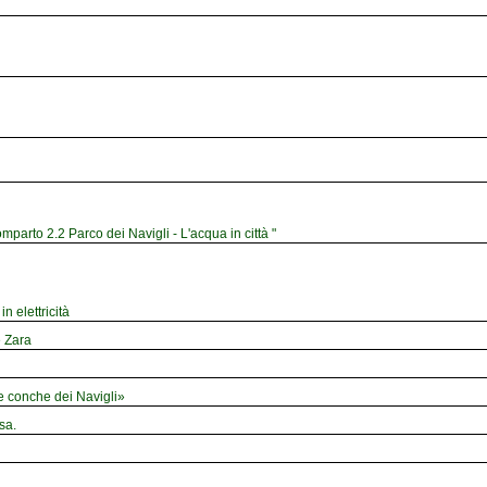
mparto 2.2 Parco dei Navigli - L'acqua in città "
n elettricità
e Zara
le conche dei Navigli»
sa.