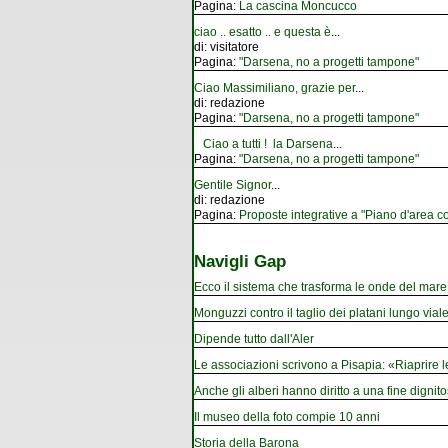
Pagina:
La cascina Moncucco
ciao .. esatto .. e questa è
...
di:
visitatore
Pagina:
"Darsena, no a progetti tampone"
Ciao Massimiliano, grazie per
...
di:
redazione
Pagina:
"Darsena, no a progetti tampone"
Ciao a tutti ! la Darsena
...
Pagina:
"Darsena, no a progetti tampone"
Gentile Signor
...
di:
redazione
Pagina:
Proposte integrative a "Piano d'area co
Navigli Gap
Ecco il sistema che trasforma le onde del mare i
Monguzzi contro il taglio dei platani lungo vial
Dipende tutto dall'Aler
Le associazioni scrivono a Pisapia: «Riaprire 
Anche gli alberi hanno diritto a una fine dignito
Il museo della foto compie 10 anni
Storia della Barona