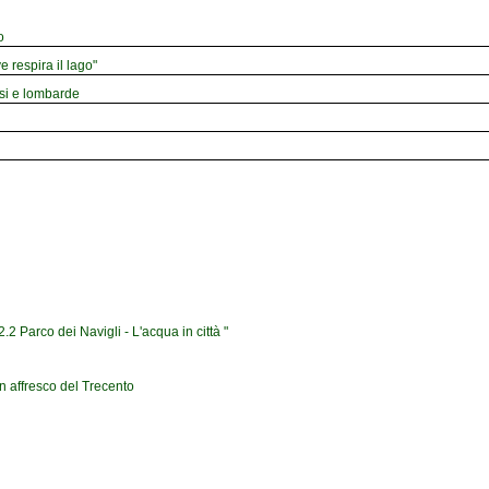
o
e respira il lago"
esi e lombarde
2 Parco dei Navigli - L'acqua in città "
n affresco del Trecento