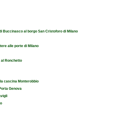
 di Buccinasco al borgo San Cristoforo di Milano
tere alle porte di Milano
e al Ronchetto
 la cascina Monterobbio
i Porta Genova
vigli
io