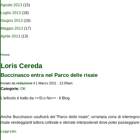
Agosto 2013
(15)
Luglio 2013
(18)
Giugno 2013
(16)
Maggio 2013
(17)
Aprile 2013
(13)
Tu sei qui
Home
Loris Cereda
Buccinasco entra nel Parco delle risaie
Inviato da
redazione
il 1 Marzo 2011 - 12:00am
Categorie:
OK
L'articolo è tratto da <<Sì o No>> - Il Blog
Anche Buccinasco usufruirà del "Parco delle risale", un'ampia zona di interregno
risale verdeggianti tuttora coltivate e sterrate interpoderali dove poter passeggiare
Leggi tutto
su Buccinasco entra nel Parco delle risaie