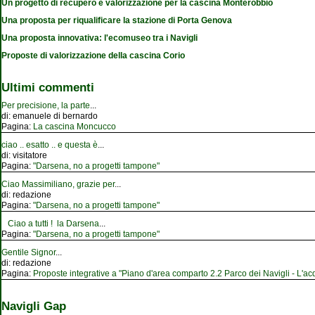
Un progetto di recupero e valorizzazione per la cascina Monterobbio
Una proposta per riqualificare la stazione di Porta Genova
Una proposta innovativa: l'ecomuseo tra i Navigli
Proposte di valorizzazione della cascina Corio
Ultimi commenti
Per precisione, la parte
...
di:
emanuele di bernardo
Pagina:
La cascina Moncucco
ciao .. esatto .. e questa è
...
di:
visitatore
Pagina:
"Darsena, no a progetti tampone"
Ciao Massimiliano, grazie per
...
di:
redazione
Pagina:
"Darsena, no a progetti tampone"
Ciao a tutti ! la Darsena
...
Pagina:
"Darsena, no a progetti tampone"
Gentile Signor
...
di:
redazione
Pagina:
Proposte integrative a "Piano d'area comparto 2.2 Parco dei Navigli - L'acqu
Navigli Gap