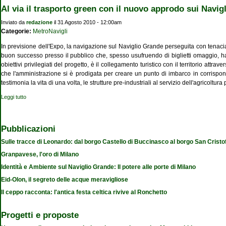
Al via il trasporto green con il nuovo approdo sui Navigl
Inviato da
redazione
il 31 Agosto 2010 - 12:00am
Categorie:
MetroNavigli
In previsione dell'Expo, la navigazione sul Naviglio Grande perseguita con tenacia 
buon successo presso il pubblico che, spesso usufruendo di biglietti omaggio, ha
obiettivi privilegiati del progetto, è il collegamento turistico con il territorio a
che l'amministrazione si è prodigata per creare un punto di imbarco in corrispon
testimonia la vita di una volta, le strutture pre-industriali al servizio dell'agricoltur
Leggi tutto
su Al via il trasporto green con il nuovo approdo sui Navigli
Pubblicazioni
Sulle tracce di Leonardo: dal borgo Castello di Buccinasco al borgo San Cristo
Granpavese, l'oro di Milano
Identità e Ambiente sul Naviglio Grande: Il potere alle porte di Milano
Eid-Olon, il segreto delle acque meravigliose
Il ceppo racconta: l'antica festa celtica rivive al Ronchetto
Progetti e proposte