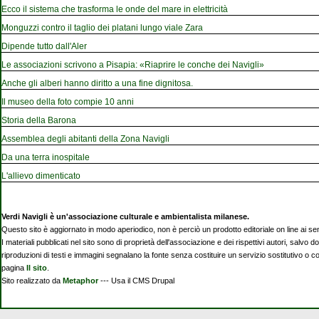
Ecco il sistema che trasforma le onde del mare in elettricità
Monguzzi contro il taglio dei platani lungo viale Zara
Dipende tutto dall'Aler
Le associazioni scrivono a Pisapia: «Riaprire le conche dei Navigli»
Anche gli alberi hanno diritto a una fine dignitosa.
Il museo della foto compie 10 anni
Storia della Barona
Assemblea degli abitanti della Zona Navigli
Da una terra inospitale
L'allievo dimenticato
Verdi Navigli è un'associazione culturale e ambientalista milanese.
Questo sito è aggiornato in modo aperiodico, non è perciò un prodotto editoriale on line ai se
I materiali pubblicati nel sito sono di proprietà dell'associazione e dei rispettivi autori, salvo d
riproduzioni di testi e immagini segnalano la fonte senza costituire un servizio sostitutivo o 
pagina
Il sito
.
Sito realizzato da
Metaphor
--- Usa il CMS Drupal