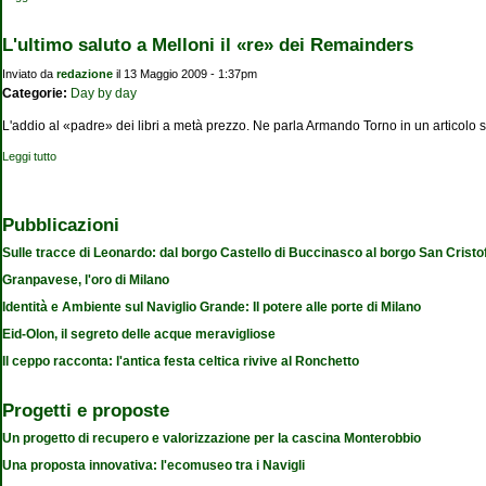
L'ultimo saluto a Melloni il «re» dei Remainders
Inviato da
redazione
il 13 Maggio 2009 - 1:37pm
Categorie:
Day by day
L'addio al «padre» dei libri a metà prezzo. Ne parla Armando Torno in un articolo 
Leggi tutto
su L'ultimo saluto a Melloni il «re» dei Remainders
Pubblicazioni
Sulle tracce di Leonardo: dal borgo Castello di Buccinasco al borgo San Cristo
Granpavese, l'oro di Milano
Identità e Ambiente sul Naviglio Grande: Il potere alle porte di Milano
Eid-Olon, il segreto delle acque meravigliose
Il ceppo racconta: l'antica festa celtica rivive al Ronchetto
Progetti e proposte
Un progetto di recupero e valorizzazione per la cascina Monterobbio
Una proposta innovativa: l'ecomuseo tra i Navigli