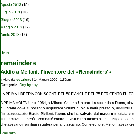
Agosto 2013
(15)
Luglio 2013
(18)
Giugno 2013
(16)
Maggio 2013
(17)
Aprile 2013
(13)
Tu sei qui
Home
remainders
Addio a Melloni, l'inventore dei «Remainders'»
Inviato da
redazione
il 14 Maggio 2009 - 1:50pm
Categorie:
Day by day
LA PRIMA LIBRERIA CON SCONTI DEL 50 E ANCHE DEL 75 PER CENTO FU FONDA
A PRIMA VOLTA fu nel 1964, a Milano, Galleria Unione. La seconda a Roma, piazza
di librerie dove si possono acquistare volumi nuovi a metà prezzo o, addirittura
l'impareggiabile Biagio Melloni,
l'uomo che ha salvato dal macero migliaia e mi
libri, amava la libertà : combatté contro nazisti e repubblichini nelle Brigate Gari
che avevano i familiari in galera per antifascismo. Come editore, Melloni aveva cr
Leggi tutto
su Addio a Melloni, l'inventore dei «Remainders'»