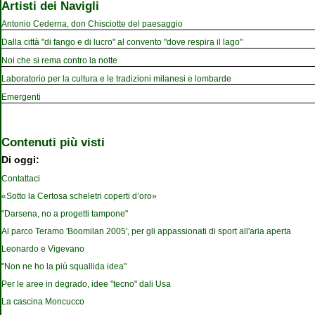
Artisti dei Navigli
Antonio Cederna, don Chisciotte del paesaggio
Dalla città "di fango e di lucro" al convento "dove respira il lago"
Noi che si rema contro la notte
Laboratorio per la cultura e le tradizioni milanesi e lombarde
Emergenti
Contenuti più visti
Di oggi:
Contattaci
«Sotto la Certosa scheletri coperti d’oro»
"Darsena, no a progetti tampone"
Al parco Teramo 'Boomilan 2005', per gli appassionati di sport all'aria aperta
Leonardo e Vigevano
"Non ne ho la più squallida idea"
Per le aree in degrado, idee "tecno" dali Usa
La cascina Moncucco