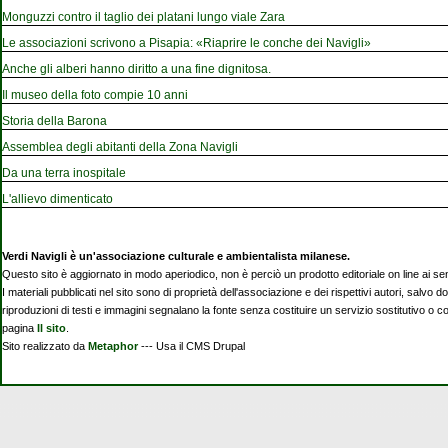
Monguzzi contro il taglio dei platani lungo viale Zara
Le associazioni scrivono a Pisapia: «Riaprire le conche dei Navigli»
Anche gli alberi hanno diritto a una fine dignitosa.
Il museo della foto compie 10 anni
Storia della Barona
Assemblea degli abitanti della Zona Navigli
Da una terra inospitale
L'allievo dimenticato
Verdi Navigli è un'associazione culturale e ambientalista milanese.
Questo sito è aggiornato in modo aperiodico, non è perciò un prodotto editoriale on line ai se
I materiali pubblicati nel sito sono di proprietà dell'associazione e dei rispettivi autori, salvo d
riproduzioni di testi e immagini segnalano la fonte senza costituire un servizio sostitutivo o 
pagina
Il sito
.
Sito realizzato da
Metaphor
--- Usa il CMS Drupal