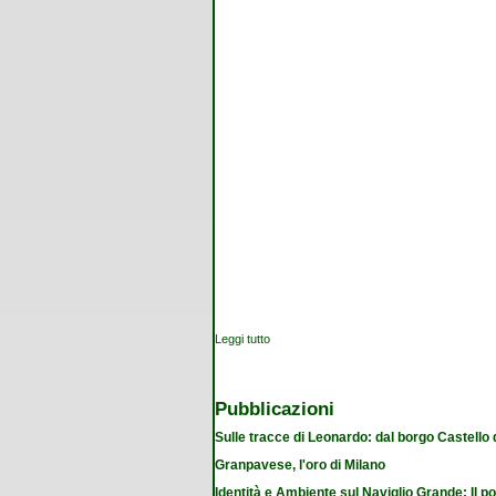
Leggi tutto
su Viaggi filosofici
Pubblicazioni
Sulle tracce di Leonardo: dal borgo Castello
Granpavese, l'oro di Milano
Identità e Ambiente sul Naviglio Grande: Il po