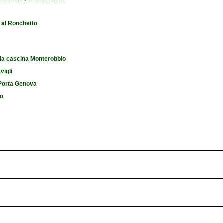
e al Ronchetto
 la cascina Monterobbio
vigli
i Porta Genova
io