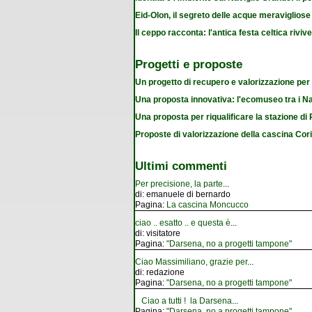
Eid-Olon, il segreto delle acque meravigliose
Il ceppo racconta: l'antica festa celtica riviv
Progetti e proposte
Un progetto di recupero e valorizzazione per
Una proposta innovativa: l'ecomuseo tra i Na
Una proposta per riqualificare la stazione d
Proposte di valorizzazione della cascina Cor
Ultimi commenti
Per precisione, la parte
...
di:
emanuele di bernardo
Pagina:
La cascina Moncucco
ciao .. esatto .. e questa è
...
di:
visitatore
Pagina:
"Darsena, no a progetti tampone"
Ciao Massimiliano, grazie per
...
di:
redazione
Pagina:
"Darsena, no a progetti tampone"
Ciao a tutti ! la Darsena
...
Pagina:
"Darsena, no a progetti tampone"