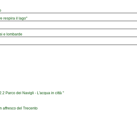
o
e respira il lago"
esi e lombarde
2 Parco dei Navigli - L'acqua in città "
n affresco del Trecento