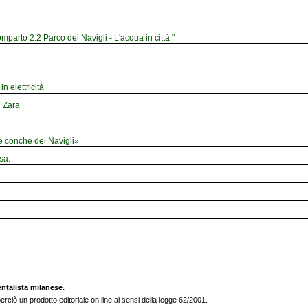
mparto 2.2 Parco dei Navigli - L'acqua in città "
n elettricità
e Zara
le conche dei Navigli»
sa.
entalista milanese.
rciò un prodotto editoriale on line ai sensi della legge 62/2001.