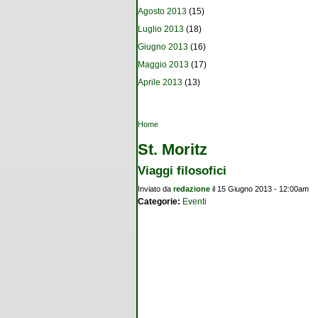
Agosto 2013
(15)
Luglio 2013
(18)
Giugno 2013
(16)
Maggio 2013
(17)
Aprile 2013
(13)
Tu sei qui
Home
St. Moritz
Viaggi filosofici
Inviato da
redazione
il 15 Giugno 2013 - 12:00am
Categorie:
Eventi