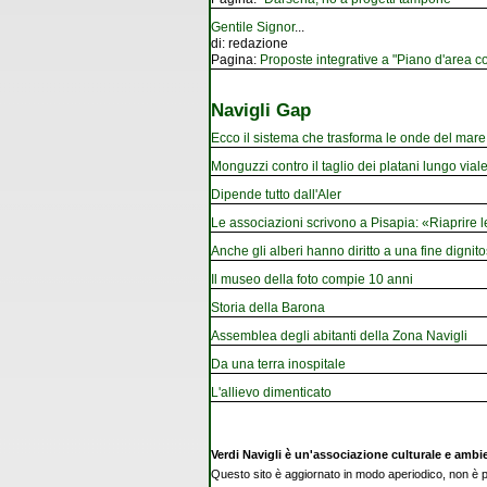
Gentile Signor
...
di:
redazione
Pagina:
Proposte integrative a "Piano d'area co
Navigli Gap
Ecco il sistema che trasforma le onde del mare i
Monguzzi contro il taglio dei platani lungo vial
Dipende tutto dall'Aler
Le associazioni scrivono a Pisapia: «Riaprire 
Anche gli alberi hanno diritto a una fine dignito
Il museo della foto compie 10 anni
Storia della Barona
Assemblea degli abitanti della Zona Navigli
Da una terra inospitale
L'allievo dimenticato
Verdi Navigli è un'associazione culturale e ambi
Questo sito è aggiornato in modo aperiodico, non è pe