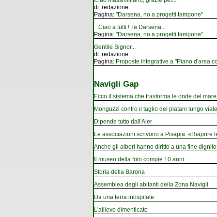
Ciao Massimiliano, grazie per
...
di:
redazione
Pagina:
"Darsena, no a progetti tampone"
Ciao a tutti ! la Darsena
...
Pagina:
"Darsena, no a progetti tampone"
Gentile Signor
...
di:
redazione
Pagina:
Proposte integrative a "Piano d'area co
Navigli Gap
Ecco il sistema che trasforma le onde del mare i
Monguzzi contro il taglio dei platani lungo vial
Dipende tutto dall'Aler
Le associazioni scrivono a Pisapia: «Riaprire 
Anche gli alberi hanno diritto a una fine dignito
Il museo della foto compie 10 anni
Storia della Barona
Assemblea degli abitanti della Zona Navigli
Da una terra inospitale
L'allievo dimenticato