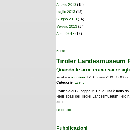
Agosto 2013
(15)
Luglio 2013
(18)
Giugno 2013
(16)
Maggio 2013
(17)
Aprile 2013
(13)
Tu sei qui
Home
Tiroler Landesmuseum 
Quando le armi erano sacre agli
Inviato da
redazione
il 28 Gennaio 2013 - 12:00am
Categorie:
Eventi
L'articolo di Giuseppe M. Della Fina è tratto
Negli spazi del Tiroler Landesmuseum Ferdinan
armi.
Leggi tutto
su Quando le armi erano sacre agli dei
Pubblicazioni