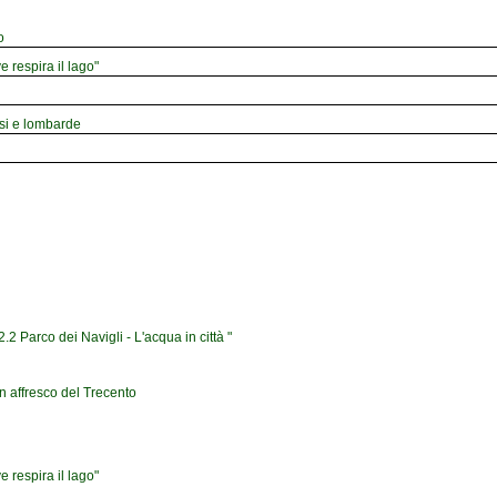
o
e respira il lago"
esi e lombarde
2 Parco dei Navigli - L'acqua in città "
n affresco del Trecento
e respira il lago"