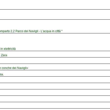
mparto 2.2 Parco dei Navigli - L'acqua in città "
n elettricità
e Zara
le conche dei Navigli»
sa.