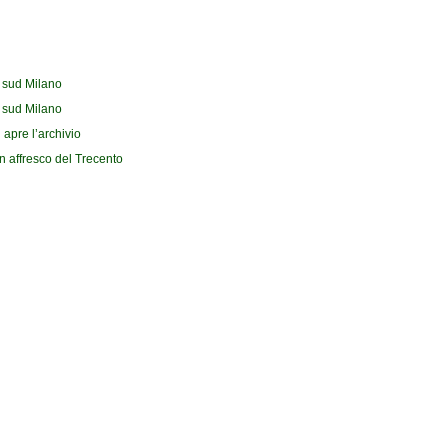
l sud Milano
l sud Milano
 apre l’archivio
n affresco del Trecento