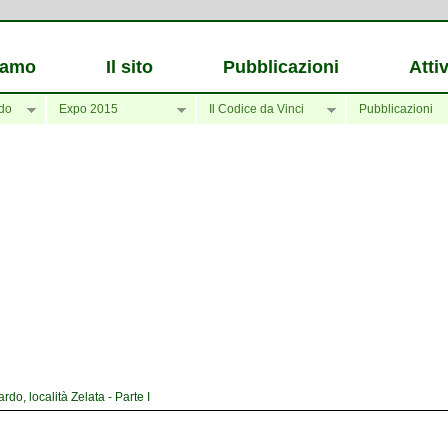
iamo
Il sito
Pubblicazioni
Attiv
do
Expo 2015
Il Codice da Vinci
Pubblicazioni
o, località Zelata - Parte I