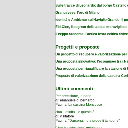
Sulle tracce di Leonardo: dal borgo Castello
Granpavese, l'oro di Milano
Identità e Ambiente sul Naviglio Grande: Il po
Eid-Olon, il segreto delle acque meravigliose
Il ceppo racconta: l'antica festa celtica riviv
Progetti e proposte
Un progetto di recupero e valorizzazione per
Una proposta innovativa: l'ecomuseo tra i Na
Una proposta per riqualificare la stazione d
Proposte di valorizzazione della cascina Cor
Ultimi commenti
Per precisione, la parte
...
di:
emanuele di bernardo
Pagina:
La cascina Moncucco
ciao .. esatto .. e questa è
...
di:
visitatore
Pagina:
"Darsena, no a progetti tampone"