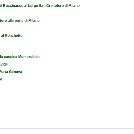
 di Buccinasco al borgo San Cristoforo di Milano
tere alle porte di Milano
e al Ronchetto
 la cascina Monterobbio
vigli
i Porta Genova
io