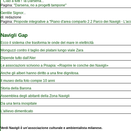
Ciao a tutti ! la Darsena
...
Pagina:
"Darsena, no a progetti tampone"
Gentile Signor
...
di:
redazione
Pagina:
Proposte integrative a "Piano d'area comparto 2.2 Parco dei Navigli - L'acqu
Navigli Gap
Ecco il sistema che trasforma le onde del mare in elettricità
Monguzzi contro il taglio dei platani lungo viale Zara
Dipende tutto dall'Aler
Le associazioni scrivono a Pisapia: «Riaprire le conche dei Navigli»
Anche gli alberi hanno diritto a una fine dignitosa.
Il museo della foto compie 10 anni
Storia della Barona
Assemblea degli abitanti della Zona Navigli
Da una terra inospitale
L'allievo dimenticato
Verdi Navigli è un'associazione culturale e ambientalista milanese.