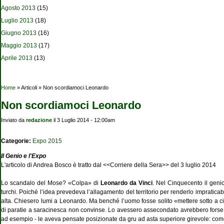
Agosto 2013
(15)
Luglio 2013
(18)
Giugno 2013
(16)
Maggio 2013
(17)
Aprile 2013
(13)
Tu sei qui
Home
» Articoli » Non scordiamoci Leonardo
Non scordiamoci Leonardo
Inviato da
redazione
il 3 Luglio 2014 - 12:00am
Categorie:
Expo 2015
Il Genio e l'Expo
L'articolo di Andrea Bosco è tratto dal <<Corriere della Sera>> del 3 luglio 2014
Lo scandalo del Mose? «Colpa» di
Leonardo da Vinci
. Nel Cinquecento il geni
turchi. Poiché l’idea prevedeva l’allagamento del territorio per renderlo impratica
alta. Chiesero lumi a Leonardo. Ma benché l’uomo fosse solito «mettere sotto a cia
di paratie a saracinesca non convinse. Lo avessero assecondato avrebbero forse cam
ad esempio - le aveva pensate posizionate da gru ad asta superiore girevole: com