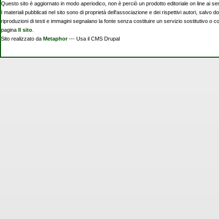
Questo sito è aggiornato in modo aperiodico, non è perciò un prodotto editoriale on line ai se
I materiali pubblicati nel sito sono di proprietà dell'associazione e dei rispettivi autori, salvo d
riproduzioni di testi e immagini segnalano la fonte senza costituire un servizio sostitutivo o 
pagina
Il sito
.
Sito realizzato da
Metaphor
--- Usa il CMS Drupal