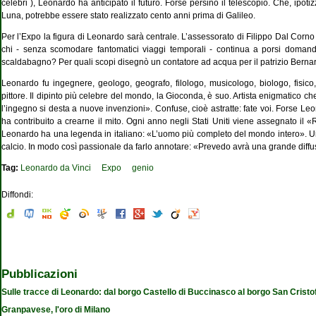
celebri ), Leonardo ha anticipato il futuro. Forse persino il telescopio. Che, ipoti
Luna, potrebbe essere stato realizzato cento anni prima di Galileo.
Per l’Expo la figura di Leonardo sarà centrale. L’assessorato di Filippo Dal Corno - pe
chi - senza scomodare fantomatici viaggi temporali - continua a porsi domande.
scaldabagno? Per quali scopi disegnò un contatore ad acqua per il patrizio Bernar
Leonardo fu ingegnere, geologo, geografo, filologo, musicologo, biologo, fisico, 
pittore. Il dipinto più celebre del mondo, la Gioconda, è suo. Artista enigmatico ch
l’ingegno si desta a nuove invenzioni». Confuse, cioè astratte: fate voi. Forse 
ha contribuito a crearne il mito. Ogni anno negli Stati Uniti viene assegnato il «R
Leonardo ha una legenda in italiano: «L’uomo più completo del mondo intero». Un
calcio. In modo così passionale da farlo annotare: «Prevedo avrà una grande diffus
Tag:
Leonardo da Vinci
Expo
genio
Diffondi:
Pubblicazioni
Sulle tracce di Leonardo: dal borgo Castello di Buccinasco al borgo San Cristo
Granpavese, l'oro di Milano