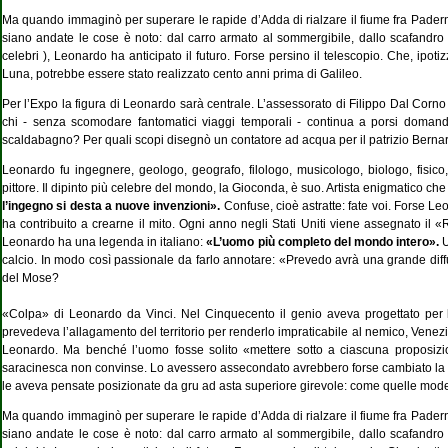
Ma quando immaginò per superare le rapide d’Adda di rialzare il fiume fra Pader
siano andate le cose è noto: dal carro armato al sommergibile, dallo scafandro p
celebri ), Leonardo ha anticipato il futuro. Forse persino il telescopio. Che, ipoti
Luna, potrebbe essere stato realizzato cento anni prima di Galileo.
Per l’Expo la figura di Leonardo sarà centrale. L’assessorato di Filippo Dal Corno - pe
chi - senza scomodare fantomatici viaggi temporali - continua a porsi domande.
scaldabagno? Per quali scopi disegnò un contatore ad acqua per il patrizio Bernar
Leonardo fu ingegnere, geologo, geografo, filologo, musicologo, biologo, fisico, 
pittore. Il dipinto più celebre del mondo, la Gioconda, è suo. Artista enigmatico che
l’ingegno si desta a nuove invenzioni».
Confuse, cioè astratte: fate voi. Forse 
ha contribuito a crearne il mito. Ogni anno negli Stati Uniti viene assegnato il «R
Leonardo ha una legenda in italiano:
«L’uomo più completo del mondo intero».
U
calcio. In modo così passionale da farlo annotare: «Prevedo avrà una grande diffu
del Mose?
«Colpa» di Leonardo da Vinci. Nel Cinquecento il genio aveva progettato per l
prevedeva l’allagamento del territorio per renderlo impraticabile al nemico, Venezi
Leonardo. Ma benché l’uomo fosse solito «mettere sotto a ciascuna proposizion
saracinesca non convinse. Lo avessero assecondato avrebbero forse cambiato la stor
le aveva pensate posizionate da gru ad asta superiore girevole: come quelle mode
Ma quando immaginò per superare le rapide d’Adda di rialzare il fiume fra Pader
siano andate le cose è noto: dal carro armato al sommergibile, dallo scafandro p