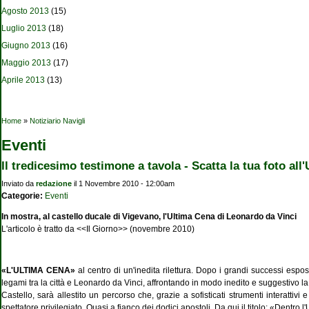
Agosto 2013
(15)
Luglio 2013
(18)
Giugno 2013
(16)
Maggio 2013
(17)
Aprile 2013
(13)
Tu sei qui
Home
»
Notiziario Navigli
Eventi
Il tredicesimo testimone a tavola - Scatta la tua foto all
Inviato da
redazione
il 1 Novembre 2010 - 12:00am
Categorie:
Eventi
In mostra, al castello ducale di Vigevano, l'Ultima Cena di Leonardo da Vinci
L'articolo è tratto da <<Il Giorno>> (novembre 2010)
«L'ULTIMA CENA»
al centro di un'inedita rilettura. Dopo i grandi successi espo
legami tra la città e Leonardo da Vinci, affrontando in modo inedito e suggestivo 
Castello, sarà allestito un percorso che, grazie a sofisticati strumenti interattivi e 
spettatore privilegiato. Quasi a fianco dei dodici apostoli. Da qui il titolo: «Dentro 