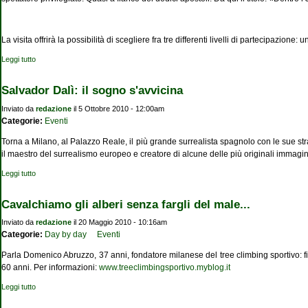
La visita offrirà la possibilità di scegliere fra tre differenti livelli di partecipazione
Leggi tutto
su Il tredicesimo testimone a tavola - Scatta la tua foto all'Ultima Cena
Salvador Dalì: il sogno s'avvicina
Inviato da
redazione
il 5 Ottobre 2010 - 12:00am
Categorie:
Eventi
Torna a Milano, al Palazzo Reale, il più grande surrealista spagnolo con le sue st
il maestro del surrealismo europeo e creatore di alcune delle più originali immagini 
Leggi tutto
su Salvador Dalì: il sogno s'avvicina
Cavalchiamo gli alberi senza fargli del male...
Inviato da
redazione
il 20 Maggio 2010 - 10:16am
Categorie:
Day by day
Eventi
Parla Domenico Abruzzo, 37 anni, fondatore milanese del tree climbing sportivo: fin
60 anni. Per informazioni:
www.treeclimbingsportivo.myblog.it
Leggi tutto
su Cavalchiamo gli alberi senza fargli del male...