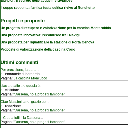
Eid-Olon, il segreto delle acque meravigliose
Il ceppo racconta: l'antica festa celtica rivive al Ronchetto
Progetti e proposte
Un progetto di recupero e valorizzazione per la cascina Monterobbio
Una proposta innovativa: l'ecomuseo tra i Navigli
Una proposta per riqualificare la stazione di Porta Genova
Proposte di valorizzazione della cascina Corio
Ultimi commenti
Per precisione, la parte
...
di:
emanuele di bernardo
Pagina:
La cascina Moncucco
ciao .. esatto .. e questa è
...
di:
visitatore
Pagina:
"Darsena, no a progetti tampone"
Ciao Massimiliano, grazie per
...
di:
redazione
Pagina:
"Darsena, no a progetti tampone"
Ciao a tutti ! la Darsena
...
Pagina:
"Darsena, no a progetti tampone"