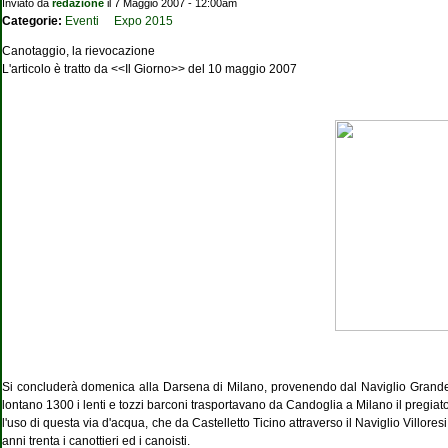
Inviato da
redazione
il 7 Maggio 2007 - 12:00am
Categorie:
Eventi
Expo 2015
Canotaggio, la rievocazione
L'articolo è tratto da <<Il Giorno>> del 10 maggio 2007
Si concluderà domenica alla Darsena di Milano, provenendo dal Naviglio Grande, l
lontano 1300 i lenti e tozzi barconi trasportavano da Candoglia a Milano il pregiat
l'uso di questa via d'acqua, che da Castelletto Ticino attraverso il Naviglio Villore
anni trenta i canottieri ed i canoisti.