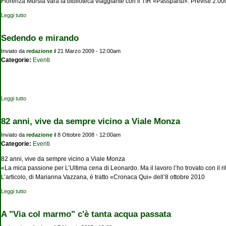
Fiorenza Mursia vara la biblioteca viaggiante con il TIR «Passpartù». Previsti 2.00
Leggi tutto
su Parte da Milano la libreria on the road
Sedendo e mirando
Inviato da
redazione
il 21 Marzo 2009 - 12:00am
Categorie:
Eventi
Leggi tutto
su Sedendo e mirando
82 anni, vive da sempre vicino a Viale Monza
Inviato da
redazione
il 8 Ottobre 2008 - 12:00am
Categorie:
Eventi
82 anni, vive da sempre vicino a Viale Monza
«La mica passione per L’Ultima cena di Leonardo. Ma il lavoro l’ho trovato con il ri
L’articolo, di Marianna Vazzana, è tratto «Cronaca Qui» dell’8 ottobre 2010
Leggi tutto
su 82 anni, vive da sempre vicino a Viale Monza
A "Via col marmo" c'è tanta acqua passata