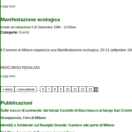
Leggi tutto
su A "Via col marmo" c'è tanta acqua passata
Manifestazione ecologica
Inviato da
redazione
il 20 Settembre 1986 - 12:00am
Categorie:
Eventi
Il Comune di Milano organizza una Manifestazione ecologica: 20-21 settembre 19
PERCORSO PEDALATA
Leggi tutto
su Manifestazione ecologica
Pagine
« inizio
‹ precedente
…
6
7
8
9
10
11
12
13
14
Pubblicazioni
Sulle tracce di Leonardo: dal borgo Castello di Buccinasco al borgo San Cristo
Granpavese, l'oro di Milano
Identità e Ambiente sul Naviglio Grande: Il potere alle porte di Milano