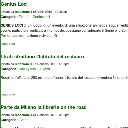
Genius Loci
Inviato da
redazione
il 18 Aprile 2010 - 12:38pm
Categorie:
Eventi
Genius loci
GENIUS LOCI
di un luogo, di un evento, di una situazione archetipa ecc., è l'e
evento particolare verificatosi in un posto, possiamo considerarlo il Genio o lo Spir
Per la rappresentazione visiva del G.
Leggi tutto
su Genius Loci
I frati sfrattano l'Istituto del restauro
Inviato da
redazione
il 27 Gennaio 2010 - 5:37pm
Categorie:
Day by day
Eventi
Respinta l'offerta di 250 mila euro l'anno. L'Istituto del restauro diventerà forse un ho
Leggi tutto
su I frati sfrattano l'Istituto del restauro
Parte da Milano la libreria on the road
Inviato da
redazione
il 13 Gennaio 2010 - 3:52pm
Categorie:
Eventi