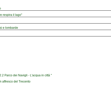
o
e respira il lago"
esi e lombarde
2 Parco dei Navigli - L'acqua in città "
n affresco del Trecento