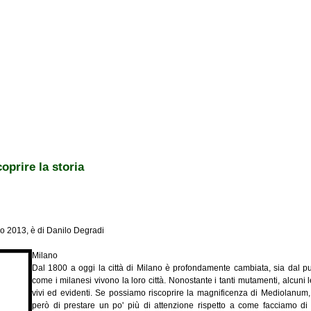
oprire la storia
aio 2013, è di Danilo Degradi
Milano
Dal 1800 a oggi la città di Milano è profondamente cambiata, sia dal pun
come i milanesi vivono la loro città. Nonostante i tanti mutamenti, alcuni
vivi ed evidenti. Se possiamo riscoprire la magnificenza di Mediolanum,
però di prestare un po' più di attenzione rispetto a come facciamo di so