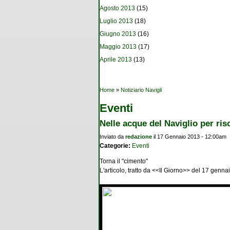
Agosto 2013
(15)
Luglio 2013
(18)
Giugno 2013
(16)
Maggio 2013
(17)
Aprile 2013
(13)
Tu sei qui
Home
»
Notiziario Navigli
Eventi
Nelle acque del Naviglio per risc
Inviato da
redazione
il 17 Gennaio 2013 - 12:00am
Categorie:
Eventi
Torna il "cimento"
L'articolo, tratto da <<Il Giorno>> del 17 genn