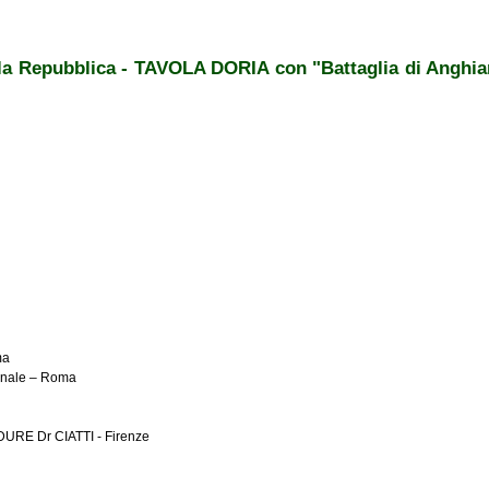
ntica
lla Repubblica - TAVOLA DORIA con "Battaglia di Anghiari
ma
rinale – Roma
DURE Dr CIATTI - Firenze