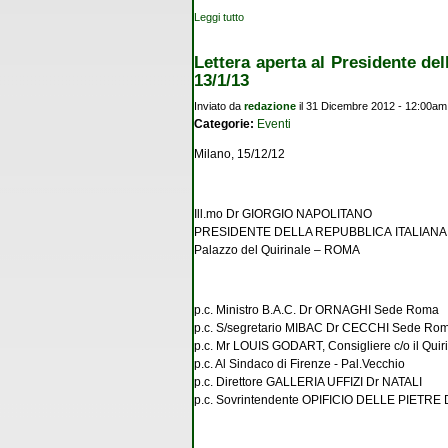
Leggi tutto
su Quest'anno sotto l'albero c'è la Roma a
Lettera aperta al Presidente de
13/1/13
Inviato da
redazione
il 31 Dicembre 2012 - 12:00am
Categorie:
Eventi
Milano, 15/12/12
Ill.mo Dr GIORGIO NAPOLITANO
PRESIDENTE DELLA REPUBBLICA
ITALIANA
Palazzo del Quirinale – ROMA
p.c. Ministro B.A.C. Dr ORNAGHI Sede Roma
p.c. S/segretario MIBAC Dr CECCHI Sede Ro
p.c. Mr LOUIS GODART, Consigliere c/o il Qui
p.c. Al Sindaco di Firenze - Pal.Vecchio
p.c. Direttore GALLERIA UFFIZI
Dr NATALI
p.c. Sovrintendente OPIFICIO DELLE PIETRE 