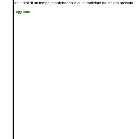
abitudini di un tempo, mantenendo vive le tradizioni del nostro passato.
Leggi tutto
su Nelle acque del Naviglio per riscoprire la storia