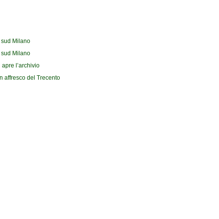
l sud Milano
l sud Milano
 apre l’archivio
n affresco del Trecento