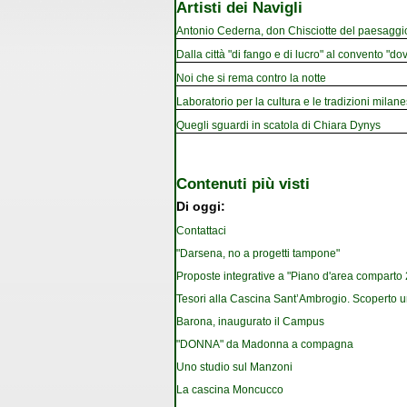
Artisti dei Navigli
Antonio Cederna, don Chisciotte del paesaggi
Dalla città "di fango e di lucro" al convento "dov
Noi che si rema contro la notte
Laboratorio per la cultura e le tradizioni milan
Quegli sguardi in scatola di Chiara Dynys
Contenuti più visti
Di oggi:
Contattaci
"Darsena, no a progetti tampone"
Proposte integrative a "Piano d'area comparto 2.
Tesori alla Cascina Sant’Ambrogio. Scoperto u
Barona, inaugurato il Campus
"DONNA" da Madonna a compagna
Uno studio sul Manzoni
La cascina Moncucco