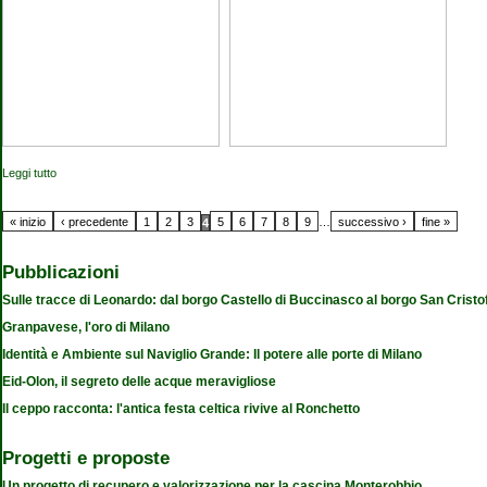
Leggi tutto
su Accendi un libro, illumina una storia
Pagine
« inizio
‹ precedente
1
2
3
5
6
7
8
9
…
successivo ›
fine »
4
Pubblicazioni
Sulle tracce di Leonardo: dal borgo Castello di Buccinasco al borgo San Cristo
Granpavese, l'oro di Milano
Identità e Ambiente sul Naviglio Grande: Il potere alle porte di Milano
Eid-Olon, il segreto delle acque meravigliose
Il ceppo racconta: l'antica festa celtica rivive al Ronchetto
Progetti e proposte
Un progetto di recupero e valorizzazione per la cascina Monterobbio