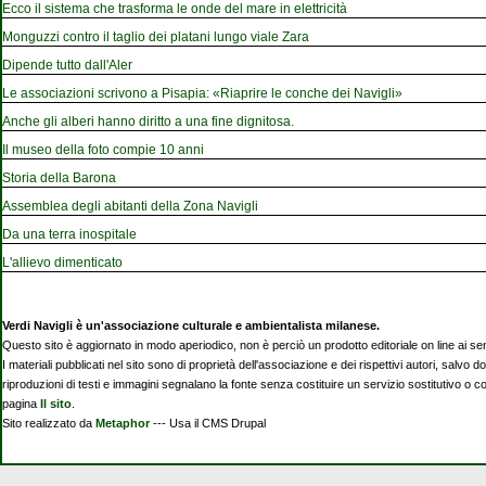
Ecco il sistema che trasforma le onde del mare in elettricità
Monguzzi contro il taglio dei platani lungo viale Zara
Dipende tutto dall'Aler
Le associazioni scrivono a Pisapia: «Riaprire le conche dei Navigli»
Anche gli alberi hanno diritto a una fine dignitosa.
Il museo della foto compie 10 anni
Storia della Barona
Assemblea degli abitanti della Zona Navigli
Da una terra inospitale
L'allievo dimenticato
Verdi Navigli è un'associazione culturale e ambientalista milanese.
Questo sito è aggiornato in modo aperiodico, non è perciò un prodotto editoriale on line ai se
I materiali pubblicati nel sito sono di proprietà dell'associazione e dei rispettivi autori, salvo d
riproduzioni di testi e immagini segnalano la fonte senza costituire un servizio sostitutivo o 
pagina
Il sito
.
Sito realizzato da
Metaphor
--- Usa il CMS Drupal