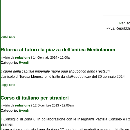
P
eniso
<<La Repubbli
Leggi tutto
su Penisola Antartica
Ritorna al futuro la piazza dell'antica Mediolanum
Inviato da
redazione
il 14 Gennaio 2014 - 12:00am
Categorie:
Eventi
Il cuore della capitale imperiale riapre oggi al pubblico dopo i restauri
L’articolo di Teresa Monestiroli è tratto da «laRepubblica» del 30 gennaio 2014
Leggi tutto
su Ritorna al futuro la piazza dell'antica Mediolanum
Corso di italiano per stranieri
Inviato da
redazione
il 12 Dicembre 2013 - 12:00am
Categorie:
Eventi
Il Consiglio di Zona 6, in collaborazione con le insegnanti Patrizia Consolo e 
stranieri.
Il corso si svolge in via Lope de Vega 27
nei giorni di martedì e mercoledì
dalle ore