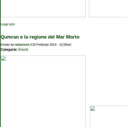
Leggi tutto
su I teatri del Sacro
Qumran e la regione del Mar Morto
Inviato da
redazione
il 20 Febbraio 2014 - 12:00am
Categorie:
Eventi