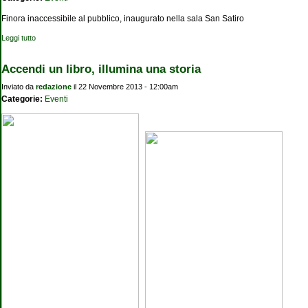
Finora inaccessibile al pubblico, inaugurato nella sala San Satiro
Leggi tutto
su Un tesoro di codici e libri antichi dopo 900 anni apre l’archivio
Accendi un libro, illumina una storia
Inviato da
redazione
il 22 Novembre 2013 - 12:00am
Categorie:
Eventi