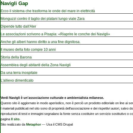
Navigli Gap
Ecco il sistema che trasforma le onde del mare in elettricità
Monguzzi contro il taglio dei platani lungo viale Zara
Dipende tutto dall'Aler
Le associazioni scrivono a Pisapia: «Riaprire le conche dei Navigli»
Anche gli alberi hanno diritto a una fine dignitosa.
Il museo della foto compie 10 anni
Storia della Barona
Assemblea degli abitanti della Zona Navigli
Da una terra inospitale
L'allievo dimenticato
Verdi Navigli è un'associazione culturale e ambientalista milanese.
Questo sito è aggiornato in modo aperiodico, non è perciò un prodotto editoriale on line ai se
I materiali pubblicati nel sito sono di proprietà dell'associazione e dei rispettivi autori, salvo d
riproduzioni di testi e immagini segnalano la fonte senza costituire un servizio sostitutivo o 
pagina
Il sito
.
Sito realizzato da
Metaphor
--- Usa il CMS Drupal