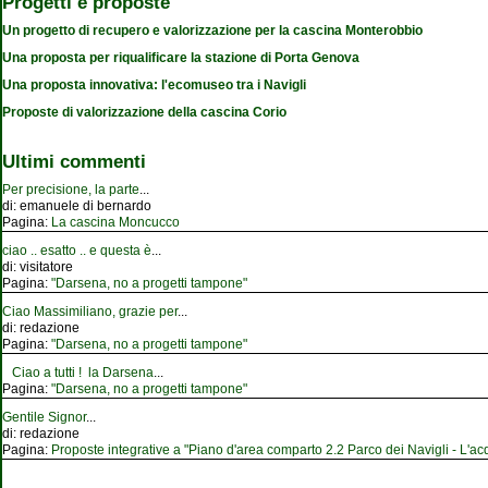
Progetti e proposte
Un progetto di recupero e valorizzazione per la cascina Monterobbio
Una proposta per riqualificare la stazione di Porta Genova
Una proposta innovativa: l'ecomuseo tra i Navigli
Proposte di valorizzazione della cascina Corio
Ultimi commenti
Per precisione, la parte
...
di:
emanuele di bernardo
Pagina:
La cascina Moncucco
ciao .. esatto .. e questa è
...
di:
visitatore
Pagina:
"Darsena, no a progetti tampone"
Ciao Massimiliano, grazie per
...
di:
redazione
Pagina:
"Darsena, no a progetti tampone"
Ciao a tutti ! la Darsena
...
Pagina:
"Darsena, no a progetti tampone"
Gentile Signor
...
di:
redazione
Pagina:
Proposte integrative a "Piano d'area comparto 2.2 Parco dei Navigli - L'acqu