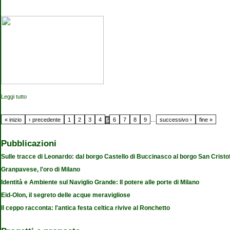
Leggi tutto
su Pollock e gli irascibili
Pagine
« inizio
‹ precedente
1
2
3
4
6
7
8
9
…
successivo ›
fine »
5
Pubblicazioni
Sulle tracce di Leonardo: dal borgo Castello di Buccinasco al borgo San Cristo
Granpavese, l'oro di Milano
Identità e Ambiente sul Naviglio Grande: Il potere alle porte di Milano
Eid-Olon, il segreto delle acque meravigliose
Il ceppo racconta: l'antica festa celtica rivive al Ronchetto