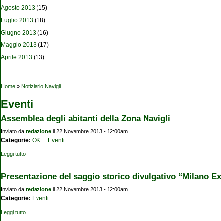
Agosto 2013
(15)
Luglio 2013
(18)
Giugno 2013
(16)
Maggio 2013
(17)
Aprile 2013
(13)
Tu sei qui
Home
»
Notiziario Navigli
Eventi
Assemblea degli abitanti della Zona Navigli
Inviato da
redazione
il 22 Novembre 2013 - 12:00am
Categorie:
OK
Eventi
Leggi tutto
su Assemblea degli abitanti della Zona Navigli
Presentazione del saggio storico divulgativo “Milano E
Inviato da
redazione
il 22 Novembre 2013 - 12:00am
Categorie:
Eventi
Leggi tutto
su Presentazione del saggio storico divulgativo “Milano Expo 2015 per Petrarca.
Sulle orme di Francesco Petrarca”