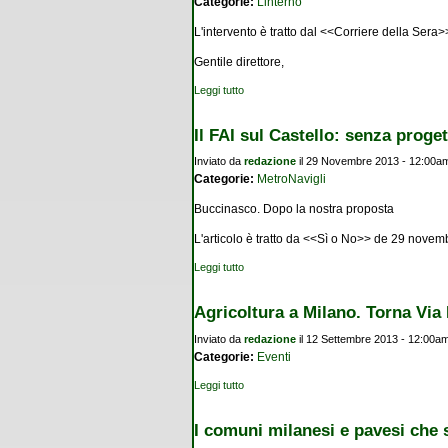
Categorie:
Linterno
L'intervento è tratto dal <<Corriere della Ser
Gentile direttore,
Leggi tutto
su Cascina Linterno: il recupero è già com
Il FAI sul Castello: senza proge
Inviato da
redazione
il 29 Novembre 2013 - 12:00a
Categorie:
MetroNavigli
Buccinasco. Dopo la nostra proposta
L'articolo è tratto da <<Sì o No>> de 29 nove
Leggi tutto
su Il FAI sul Castello: senza progettualità
Agricoltura a Milano. Torna Via 
Inviato da
redazione
il 12 Settembre 2013 - 12:00a
Categorie:
Eventi
Leggi tutto
su Agricoltura a Milano. Torna Via Lattea
I comuni milanesi e pavesi che si