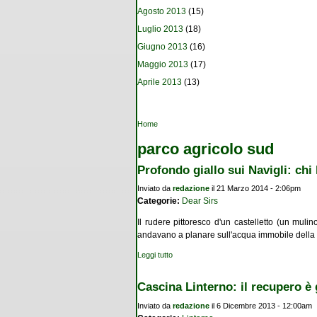
Agosto 2013
(15)
Luglio 2013
(18)
Giugno 2013
(16)
Maggio 2013
(17)
Aprile 2013
(13)
Tu sei qui
Home
parco agricolo sud
Profondo giallo sui Navigli: chi
Inviato da
redazione
il 21 Marzo 2014 - 2:06pm
Categorie:
Dear Sirs
Il rudere pittoresco d'un castelletto (un mulin
andavano a planare sull'acqua immobile della 
Leggi tutto
su Profondo giallo sui Navigli: chi ha rubat
Cascina Linterno: il recupero è
Inviato da
redazione
il 6 Dicembre 2013 - 12:00am