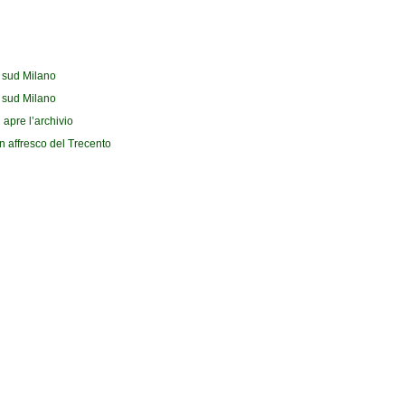
l sud Milano
l sud Milano
 apre l’archivio
n affresco del Trecento