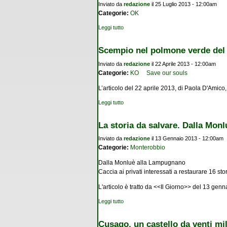
Inviato da
redazione
il 25 Luglio 2013 - 12:00am
Categorie:
OK
Leggi tutto
su I comuni milanesi e pavesi che si affacc
Scempio nel polmone verde del 
Inviato da
redazione
il 22 Aprile 2013 - 12:00am
Categorie:
KO
Save our souls
L’articolo del 22 aprile 2013, di Paola D'Amico,
Leggi tutto
su Scempio nel polmone verde del Parco S
La storia da salvare. Dalla Mo
Inviato da
redazione
il 13 Gennaio 2013 - 12:00am
Categorie:
Monterobbio
Dalla Monluè alla Lampugnano
Caccia ai privati interessati a restaurare 16 stori
L'articolo è tratto da <<Il Giorno>> del 13 gen
Leggi tutto
su La storia da salvare. Dalla Monluè al
Cusago, un castello da venti mil