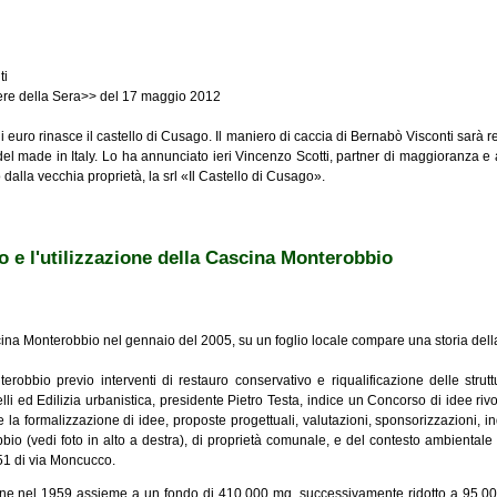
ti
rriere della Sera>> del 17 maggio 2012
euro rinasce il castello di Cusago. Il maniero di caccia di Bernabò Visconti sarà 
el made in Italy. Lo ha annunciato ieri Vincenzo Scotti, partner di maggioranza e 
dalla vecchia proprietà, la srl «Il Castello di Cusago».
o e l'utilizzazione della Cascina Monterobbio
cina Monterobbio nel gennaio del 2005, su un foglio locale compare una storia dell
obbio previo interventi di restauro conservativo e riqualificazione delle struttu
li ed Edilizia urbanistica, presidente Pietro Testa, indice un Concorso di idee riv
e la formalizzazione di idee, proposte progettuali, valutazioni, sponsorizzazioni, i
bio (vedi foto in alto a destra), di proprietà comunale, e del contesto ambientale
51 di via Moncucco.
une nel 1959 assieme a un fondo di 410.000 mq, successivamente ridotto a 95.000