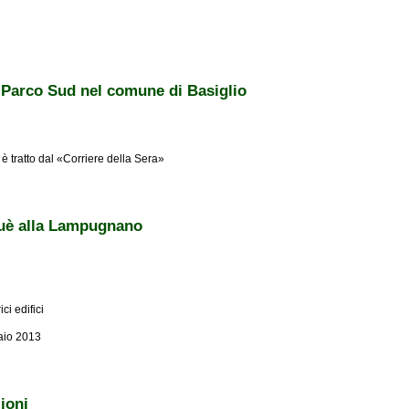
iano sui Navigli...
Parco Sud nel comune di Basiglio
 è tratto dal «Corriere della Sera»
ud nel comune di Basiglio
nluè alla Lampugnano
ci edifici
naio 2013
la Lampugnano
ioni