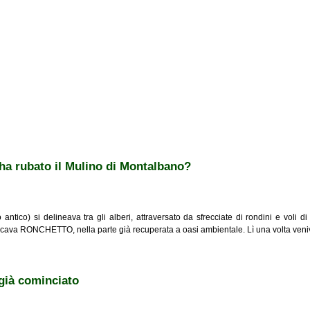
 ha rubato il Mulino di Montalbano?
o antico) si delineava tra gli alberi, attraversato da sfrecciate di rondini e voli 
cava RONCHETTO, nella parte già recuperata a oasi ambientale. Lì una volta veniv
o il Mulino di Montalbano?
 già cominciato