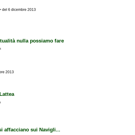
a>> del 6 dicembre 2013
inciato
ttualità nulla possiamo fare
m
mbre 2013
 nulla possiamo fare
Lattea
m
 affacciano sui Navigli...