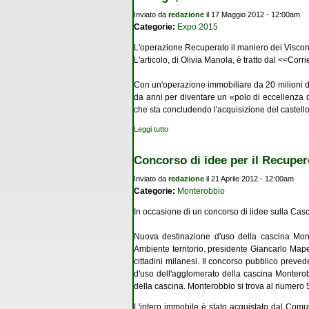
Inviato da
redazione
il 17 Maggio 2012 - 12:00am
Categorie:
Expo 2015
L'operazione Recuperato il maniero dei Viscon
L'articolo, di Olivia Manola, è tratto dal <<Co
Con un'operazione immobiliare da 20 milioni di 
da anni per diventare un «polo di eccellenza d
che sta concludendo l'acquisizione del castello 
Leggi tutto
su Cusago, un castello da venti milioni
Concorso di idee per il Recuper
Inviato da
redazione
il 21 Aprile 2012 - 12:00am
Categorie:
Monterobbio
In occasione di un concorso di iidee sulla Cas
Nuova destinazione d'uso della cascina Monter
Ambiente territorio. presidente Giancarlo Mapel
cittadini milanesi. Il concorso pubblico preved
d'uso dell'agglomerato della cascina Monterob
della cascina. Monterobbio si trova al numero 
L'intero immobile è stato acquistato dal Com