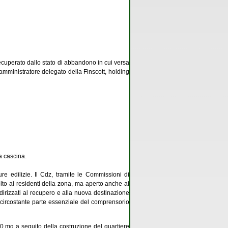
recuperato dallo stato di abbandono in cui versa
amministratore delegato della Finscott, holding
a cascina.
re edilizie. Il Cdz, tramite le Commissioni di
olto ai residenti della zona, ma aperto anche ai
ndirizzati al recupero e alla nuova destinazione
 circostante parte essenziale del comprensorio
 mq a seguito della costruzione del quartiere