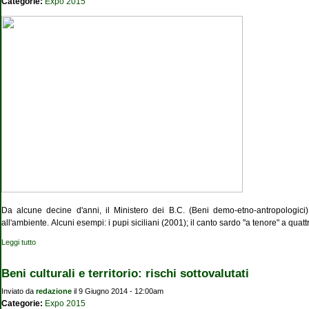
Categorie:
Expo 2015
Da alcune decine d'anni, il Ministero dei B.C. (Beni demo-etno-antropologici)
all'ambiente. Alcuni esempi: i pupi siciliani (2001); il canto sardo "a tenore" a quatt
Leggi tutto
su Il vigneto tutelato come un'opera d'arte
Beni culturali e territorio: rischi sottovalutati
Inviato da
redazione
il 9 Giugno 2014 - 12:00am
Categorie:
Expo 2015