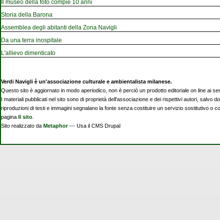
Il museo della foto compie 10 anni
Storia della Barona
Assemblea degli abitanti della Zona Navigli
Da una terra inospitale
L'allievo dimenticato
Verdi Navigli è un'associazione culturale e ambientalista milanese.
Questo sito è aggiornato in modo aperiodico, non è perciò un prodotto editoriale on line ai se
I materiali pubblicati nel sito sono di proprietà dell'associazione e dei rispettivi autori, salvo d
riproduzioni di testi e immagini segnalano la fonte senza costituire un servizio sostitutivo o 
pagina
Il sito
.
Sito realizzato da
Metaphor
--- Usa il CMS Drupal