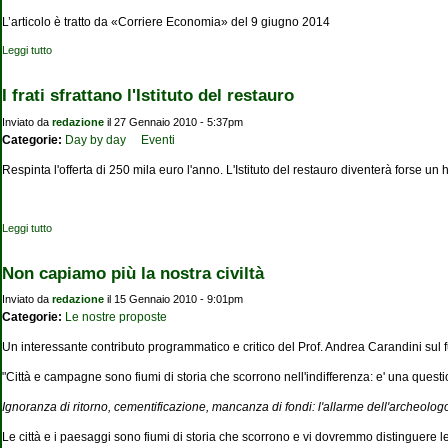
L’articolo è tratto da «Corriere Economia» del 9 giugno 2014
Leggi tutto
su Beni culturali e territorio: rischi sottovalutati
I frati sfrattano l'Istituto del restauro
Inviato da
redazione
il 27 Gennaio 2010 - 5:37pm
Categorie:
Day by day
Eventi
Respinta l'offerta di 250 mila euro l'anno. L'Istituto del restauro diventerà forse un ho
Leggi tutto
su I frati sfrattano l'Istituto del restauro
Non capiamo più la nostra civiltà
Inviato da
redazione
il 15 Gennaio 2010 - 9:01pm
Categorie:
Le nostre proposte
Un interessante contributo programmatico e critico del Prof. Andrea Carandini sul futu
"Città e campagne sono fiumi di storia che scorrono nell'indifferenza: e' una quest
Ignoranza di ritorno, cementificazione, mancanza di fondi: l'allarme dell'archeologo p
Le città e i paesaggi sono fiumi di storia che scorrono e vi dovremmo distinguere le 