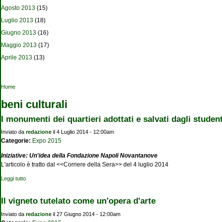
Agosto 2013
(15)
Luglio 2013
(18)
Giugno 2013
(16)
Maggio 2013
(17)
Aprile 2013
(13)
Tu sei qui
Home
beni culturali
I monumenti dei quartieri adottati e salvati dagli student
Inviato da
redazione
il 4 Luglio 2014 - 12:00am
Categorie:
Expo 2015
Iniziative: Un'idea della Fondazione Napoli Novantanove
L'articolo è tratto dal <<Corriere della Sera>> del 4 luglio 2014
Leggi tutto
su I monumenti dei quartieri adottati e salvati dagli studenti
Il vigneto tutelato come un'opera d'arte
Inviato da
redazione
il 27 Giugno 2014 - 12:00am