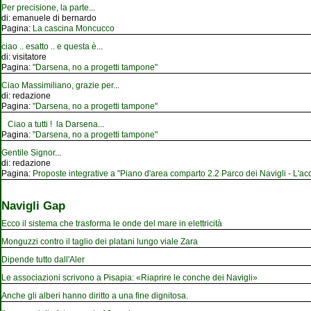
Per precisione, la parte
...
di:
emanuele di bernardo
Pagina:
La cascina Moncucco
ciao .. esatto .. e questa è
...
di:
visitatore
Pagina:
"Darsena, no a progetti tampone"
Ciao Massimiliano, grazie per
...
di:
redazione
Pagina:
"Darsena, no a progetti tampone"
Ciao a tutti ! la Darsena
...
Pagina:
"Darsena, no a progetti tampone"
Gentile Signor
...
di:
redazione
Pagina:
Proposte integrative a "Piano d'area comparto 2.2 Parco dei Navigli - L'acqu
Navigli Gap
Ecco il sistema che trasforma le onde del mare in elettricità
Monguzzi contro il taglio dei platani lungo viale Zara
Dipende tutto dall'Aler
Le associazioni scrivono a Pisapia: «Riaprire le conche dei Navigli»
Anche gli alberi hanno diritto a una fine dignitosa.