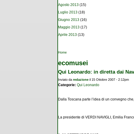
Agosto 2013
(15)
Luglio 2013
(18)
Giugno 2013
(16)
Maggio 2013
(17)
Aprile 2013
(13)
Tu sei qui
Home
ecomusei
Qui Leonardo: in diretta dai Nav
Inviato da
redazione
il 15 Ottobre 2007 - 2:12pm
Categorie:
Qui Leonardo
Dalla Toscana parte l’idea di un convegno che, n
La presidente di VERDI NAVIGLI, Emilia Franco,