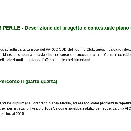
 i Navigli
 3 PER.LE - Descrizione del progetto e contestuale piano
ciati sulla carta turistica del PARCO SUD del Touring Club, questi ricalcano i decu
del Maestro: si pensa tuttavia che nel corso del programma altri Comuni potrebbe
li selezionati, ampliando l'offerta turistica nell'hinterland.
LE - Descrizione del progetto e contestuale piano operativo (parte seconda)
Percorso II (parte quarta)
um Duplum (da Lorenteggio a via Merula, ad Assago)Pone problemi la reperibilità
he non rispettano il vincolo 1089/39 come sarebbe stabilito per legge. La ditta AR
ito fino al 2015.
o II (parte quarta)