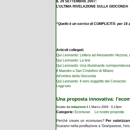
IL 29 SETTEMBRE 2007:
L’ULTIMA RIVELAZIONE SULLA GIOCONDA
“Quello è un sorriso di COMPLICITÀ: per 16 a
Articoli collegati:
Qui Leonardo: Lettera ad Alessandro Vezzosi, d
Qui Leonardo: La tesi
Qui Leonardo: Una illuminante corrispondenz
Il Maestro a San Cristoforo di Milano
All'ombra della Gioconda
Qui Leonardo: Il vero soggetto del Cenacolo
Leggi tutto
su Qui Leonardo: in diretta dai Navigli
Una proposta innovativa: l'ecom
Inviato da
redazione
il 1 Marzo 2004 - 6:13pm
Categorie:
Ecomusei
Le nostre proposte
Perchè creare un ecomuseo?
Per valorizzar
Scarano nella postfazione a 'Granpavese, l'oro d