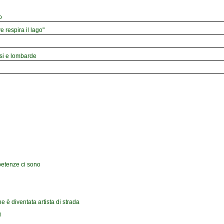
o
e respira il lago"
esi e lombarde
petenze ci sono
ne è diventata artista di strada
i