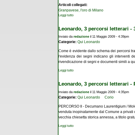
Articoli collegati:
Granpavese, l'oro di Milano
Leggi tutto
su Una proposta innovativa: l'ecomuseo tra
Leonardo, 3 percorsi letterari -
Inviato da
redazione
il 11 Maggio 2009 - 4:39pm
Categorie:
Qui Leonardo
Come è evidente dallo schema dei percorsi trac
l'evidenza dei segni indicano gli interventi 
rivendicazione di segni e documenti simili a quel
Leggi tutto
su Leonardo, 3 percorsi letterari - 3 PER.
Leonardo, 3 percorsi letterari - 
Inviato da
redazione
il 11 Maggio 2009 - 4:35pm
Categorie:
Qui Leonardo
Corio
PERCORSO II - Decumano Laurentigium / Molend
venduta inopinatamente dal Comune a privati c
vecchia chiesetta storica annessa, a titolo gratu
Leggi tutto
su Leonardo, 3 percorsi letterari - Percors