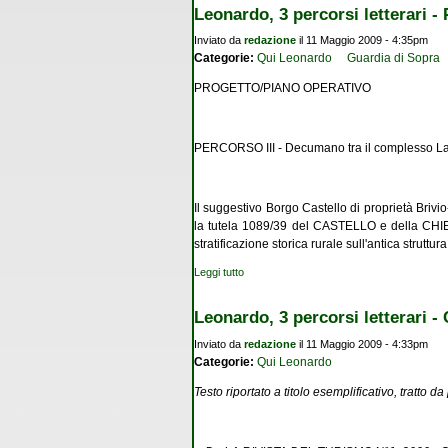
Leonardo, 3 percorsi letterari - 
Inviato da
redazione
il 11 Maggio 2009 - 4:35pm
Categorie:
Qui Leonardo
Guardia di Sopra
PROGETTO/PIANO OPERATIVO
PERCORSO III - Decumano tra il complesso La G
Il suggestivo Borgo Castello di proprietà Bri
la tutela 1089/39 del CASTELLO e della CHIESE
stratificazione storica rurale sull'antica struttura
Leggi tutto
su Leonardo, 3 percorsi letterari - Percorso
Leonardo, 3 percorsi letterari -
Inviato da
redazione
il 11 Maggio 2009 - 4:33pm
Categorie:
Qui Leonardo
Testo riportato a titolo esemplificativo, tratto 