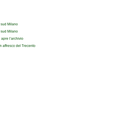
l sud Milano
l sud Milano
 apre l’archivio
n affresco del Trecento