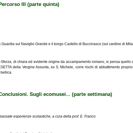
Percorso III (parte quinta)
uardia sul Naviglio Grande e il borgo Castello di Buccinasco (sul cardine di Mil
vio-Sforza, di chiara ed evidente origine da accampamento romano, si pensa quello 
TTA della Vergine Assunta, ex S. Michele, corre rischi di abbattimento proprio per
 bellica.
 III (parte quinta)
 Conclusioni. Sugli ecomusei... (parte settimana)
da passate esperienze scolastiche, a cura della prof. E. Franco